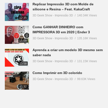
Replicar Impressão 3D com Molde de
silicone e Resina – Feat. KakaCraft
3D Geek Show - Impressão 3D
140.34K Views
12:35
Como GANHAR DINHEIRO com
IMPRESSORA 3D em 2020 | Ender 3
3D Geek Show - Impressão 3D
135.16K Views
15:09
Aprenda a criar um modelo 3D mesmo sem
saber nada
3D Geek Show - Impressão 3D
131.15K Views
13:58
Como Imprimir em 3D colorido
3D Geek Show - Impressão 3D
99.63K Views
11:32