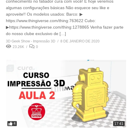
conhecimento no fatiador cura com você! E hoje veremos
algumas configurações básicas Não esquece seu like e
aproveite!! Os modelos usados: Barco: ▶
https://www.thingiverse.com/thing:763622 Cubo:
▶https://www.thingiverse.com/thing:1278865 Venha fazer parte
do nosso clube exclusivo de […]
3D Geek Show - Impressão 3D
8 DE JANEIRO DE 2020
23.26K
0
4
17:41