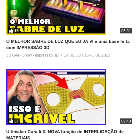
2 de abril de 2022
22 de abril de 2023
Em "Dicas"
Em "Idéias p/ ganhar
dinheiro"
16
06:31
Como GANHAR DINHEIRO
com IMPRESSORA 3D em
O MELHOR SABRE DE LUZ QUE EU JÁ VI e uma base feita
2020 | Ender 3
com IMPRESSÃO 3D
14 de março de 2020
3D Geek Show - Impressão 3D
14 DE OUTUBRO DE 2023
Em "Dicas"
37
09:43
Ultimaker Cura 5.3: NOVA função de INTERLIGAÇÃO de
MATERIAIS