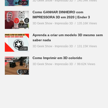
3D Geek Show - Impressão 3D
140.34K Views
12:35
Como GANHAR DINHEIRO com
IMPRESSORA 3D em 2020 | Ender 3
3D Geek Show - Impressão 3D
135.16K Views
15:09
Aprenda a criar um modelo 3D mesmo sem
saber nada
3D Geek Show - Impressão 3D
131.15K Views
13:58
Como Imprimir em 3D colorido
3D Geek Show - Impressão 3D
99.62K Views
11:32