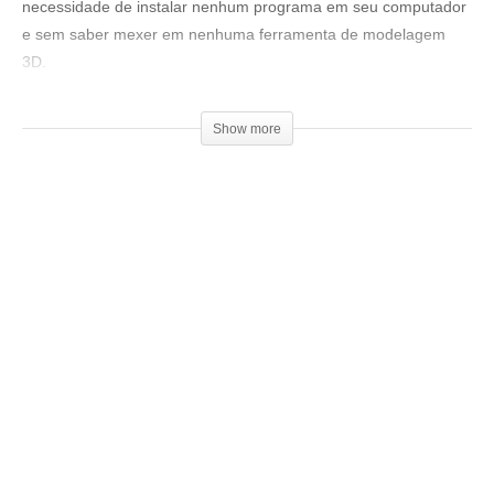
necessidade de instalar nenhum programa em seu computador
e sem saber mexer em nenhuma ferramenta de modelagem
3D.
– Site para converter a imagem para SVG:
Show more
http://image.online-convert.com/convert-to-svg
– Site para converter a imagem SVG para 3D:
https://www.tinkercad.com/
– Link para baixar o chaveiro:
http://www.thingiverse.com/thing:
1932576
========Redes Sociais===========
Página no Facebook:
▶
www.facebook.com/3DGeekSshow
Grupo no facebook