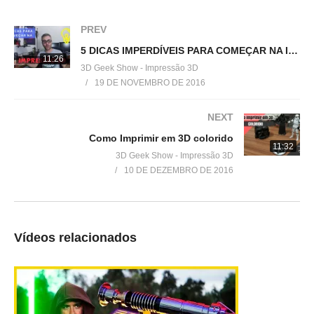
▶
https://www.facebook.com/groups/118362468684051/?fref=ts
PREV
Instagram:
5 DICAS IMPERDÍVEIS PARA COMEÇAR NA IMPRESSÃO 3D
www.instagram.com/3DGeekShow
11:26
3D Geek Show - Impressão 3D
19 DE NOVEMBRO DE 2016
===============================
NEXT
Contato:
Como Imprimir em 3D colorido
3DGeekShow@gmail.com
11:32
3D Geek Show - Impressão 3D
10 DE DEZEMBRO DE 2016
Veja no youtube
(Visited 1579 times, 1 visits today)
Vídeos relacionados
Relacionado
Como CRIAR um MODELO
Transforme sua impressora
3D a partir de UMA FOTO
3D em uma fábrica de
RAPIDAMENTE
luminárias!