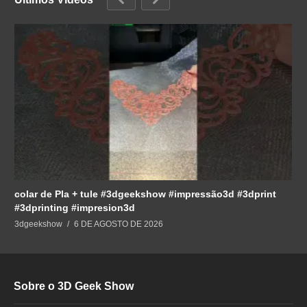
colar de Pla + tule #3dgeekshow #impressão3d #3dprint
#3dprinting #impresion3d
3dgeekshow
6 DE AGOSTO DE 2026
Sobre o 3D Geek Show