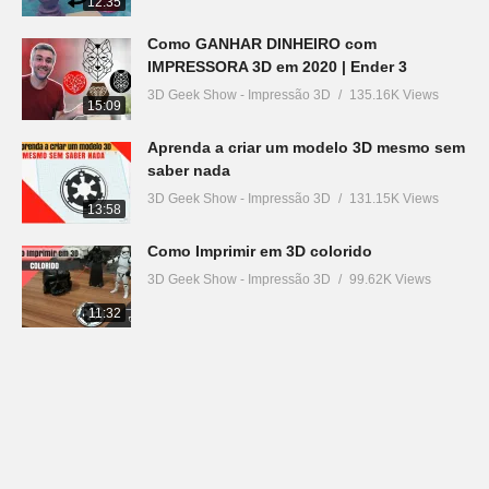
12:35
Como GANHAR DINHEIRO com
IMPRESSORA 3D em 2020 | Ender 3
3D Geek Show - Impressão 3D
135.16K Views
15:09
Aprenda a criar um modelo 3D mesmo sem
saber nada
3D Geek Show - Impressão 3D
131.15K Views
13:58
Como Imprimir em 3D colorido
3D Geek Show - Impressão 3D
99.62K Views
11:32