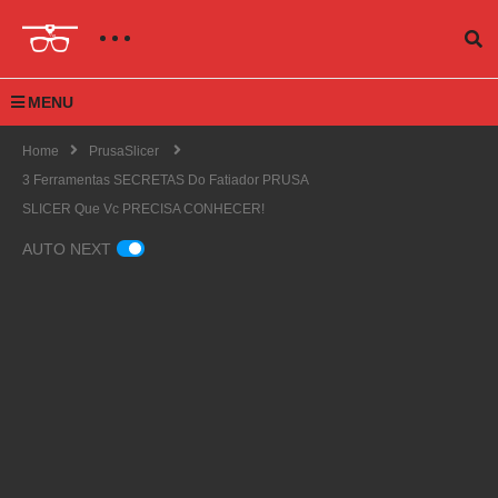
MENU
Home
PrusaSlicer
3 Ferramentas SECRETAS Do Fatiador PRUSA
SLICER Que Vc PRECISA CONHECER!
AUTO NEXT