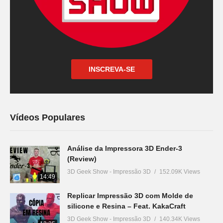
INSCREVA-SE
Vídeos Populares
Análise da Impressora 3D Ender-3
(Review)
3D Geek Show - Impressão 3D
152.09K Views
14:49
Replicar Impressão 3D com Molde de
silicone e Resina – Feat. KakaCraft
3D Geek Show - Impressão 3D
140.34K Views