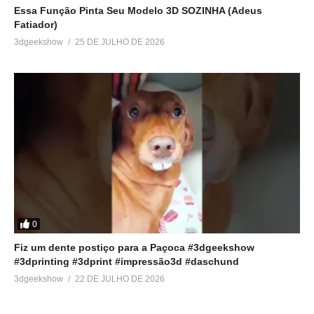
Essa Função Pinta Seu Modelo 3D SOZINHA (Adeus
Fatiador)
3dgeekshow
25 DE JULHO DE 2026
0
Fiz um dente postiço para a Paçoca #3dgeekshow
#3dprinting #3dprint #impressão3d #daschund
3dgeekshow
22 DE JULHO DE 2026