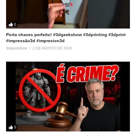
0
Porta chaves perfeito! #3dgeekshow #3dprinting #3dprint
#impressão3d #impresion3d
3dgeekshow
2 DE AGOSTO DE 2026
0