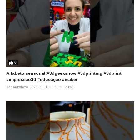
0
Alfabeto sensorial!#3dgeekshow #3dprinting #3dprint
#impressão3d #educação #maker
3dgeekshow
26 DE JULHO DE 2026