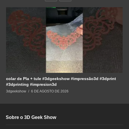
colar de Pla + tule #3dgeekshow #impressão3d #3dprint
#3dprinting #impresion3d
3dgeekshow
6 DE AGOSTO DE 2026
Sobre o 3D Geek Show