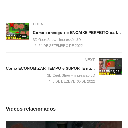
=================================
Produtos de impressão 3D super baratos:
▶
http://bit.ly/ListaProdutos3D
PREV
Acesse:
Como conseguir o ENCAIXE PERFEITO na IMPRESSÃO 3D usando o fatiador Prusa Slicer
▶
http://www.3dgeekshow.com.br
13:44
3D Geek Show - Impressão 3D
24 DE SETEMBRO DE 2022
Redes sociais (Instagram, Facebook e Twitter):
▶ @3DGeekShow
NEXT
Como ECONOMIZAR TEMPO e SUPORTE na sua IMPRESSÃO 3D
Grupo no facebook
13:23
3D Geek Show - Impressão 3D
▶
https://goo.gl/eXceJj
3 DE DEZEMBRO DE 2022
Contato:
▶
murilo@3DGeekShow.com.br
Vídeos relacionados
#3DGeekShow #Impressão3D #Impressora3D #3DPrinter
#3DPrinting #prusa #prusaslicer