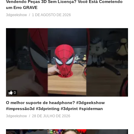
Vendendo Peças 3D Sem Licença? Você Está Cometendo
um Erro GRAVE
3dgeekshow
1 DE AGOSTO DE 2026
0
O melhor suporte de headphone? #3dgeekshow
#impressão3d #3dprinting #3dprint #spiderman
3dgeekshow
28 DE JULHO DE 2026