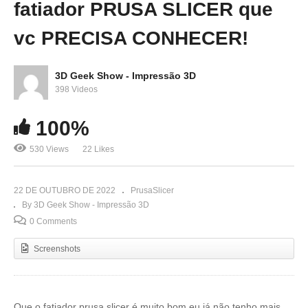
fatiador PRUSA SLICER que
vc PRECISA CONHECER!
3D Geek Show - Impressão 3D
398 Videos
100%
530 Views
22 Likes
22 DE OUTUBRO DE 2022
PrusaSlicer
By 3D Geek Show - Impressão 3D
0 Comments
Screenshots
Que o fatiador prusa slicer é muito bom eu já não tenho mais