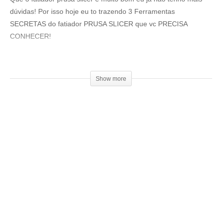
dúvidas! Por isso hoje eu to trazendo 3 Ferramentas
SECRETAS do fatiador PRUSA SLICER que vc PRECISA
CONHECER!
Loja 3DPrime:
▶www.3dprime.com.br
Show more
Cupom: 3DGeekShow
Venha fazer parte do nosso clube exclusivo de membros:
▶
http://bit.ly/SejaMembro3DGS
Conheça nossa loja:
▶
https://3dgeekstore.com.br/
Cursos indicados pelo 3DGeekShow
▶
http://bit.ly/Cursos3DGS