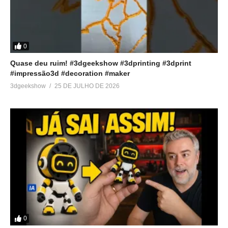
0
Quase deu ruim! #3dgeekshow #3dprinting #3dprint
#impressão3d #decoration #maker
3dgeekshow
25 DE JULHO DE 2026
0