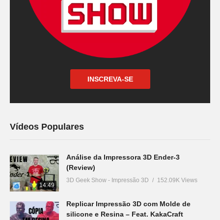
INSCREVA-SE
Vídeos Populares
Análise da Impressora 3D Ender-3
(Review)
3D Geek Show - Impressão 3D
152.09K Views
14:49
Replicar Impressão 3D com Molde de
silicone e Resina – Feat. KakaCraft