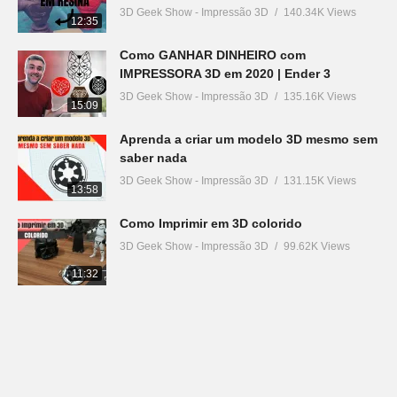
3D Geek Show - Impressão 3D
140.34K Views
12:35
Como GANHAR DINHEIRO com
IMPRESSORA 3D em 2020 | Ender 3
3D Geek Show - Impressão 3D
135.16K Views
15:09
Aprenda a criar um modelo 3D mesmo sem
saber nada
3D Geek Show - Impressão 3D
131.15K Views
13:58
Como Imprimir em 3D colorido
3D Geek Show - Impressão 3D
99.62K Views
11:32