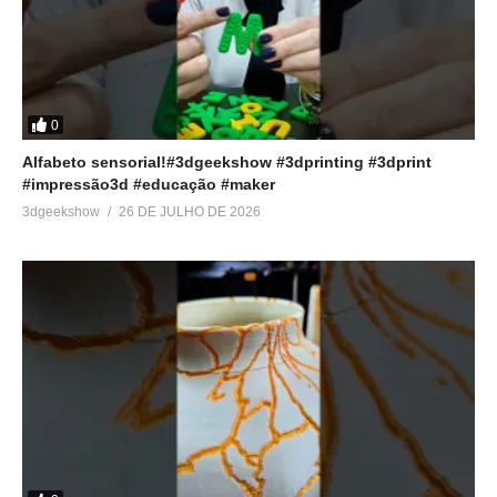
0
Alfabeto sensorial!#3dgeekshow #3dprinting #3dprint
#impressão3d #educação #maker
3dgeekshow
26 DE JULHO DE 2026