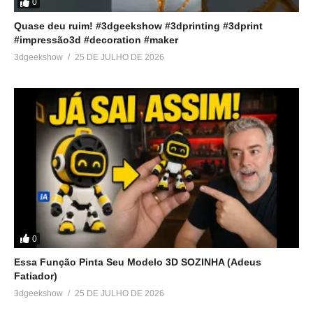
0
Quase deu ruim! #3dgeekshow #3dprinting #3dprint
#impressão3d #decoration #maker
3dgeekshow
25 DE JULHO DE 2026
0
Essa Função Pinta Seu Modelo 3D SOZINHA (Adeus
Fatiador)
3dgeekshow
25 DE JULHO DE 2026