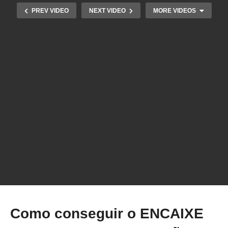
PREV VIDEO
NEXT VIDEO
MORE VIDEOS
Essa função no FATIADOR PRUSA SLICER VAI
TE AJUDAR MUITO! – Shape Gallery
Como conseguir o ENCAIXE