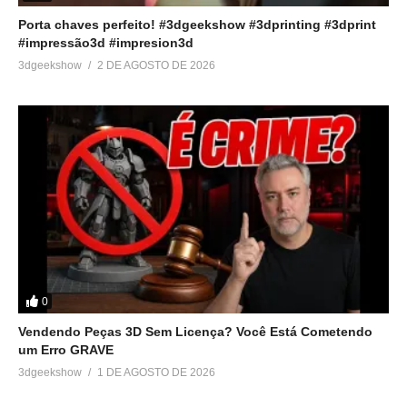
Porta chaves perfeito! #3dgeekshow #3dprinting #3dprint
#impressão3d #impresion3d
3dgeekshow
2 DE AGOSTO DE 2026
0
Vendendo Peças 3D Sem Licença? Você Está Cometendo
um Erro GRAVE
3dgeekshow
1 DE AGOSTO DE 2026