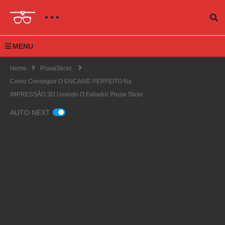
MENU
Home
PrusaSlicer
Como Conseguir O ENCAIXE PERFEITO Na
IMPRESSÃO 3D Usando O Fatiador Prusa Slicer
AUTO NEXT