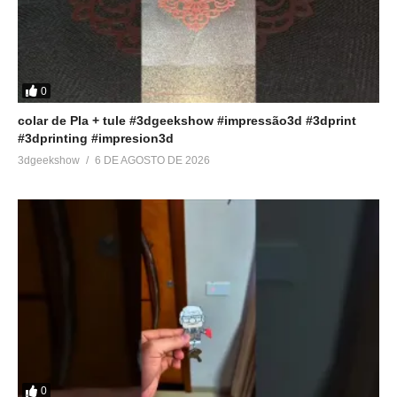
0
colar de Pla + tule #3dgeekshow #impressão3d #3dprint
#3dprinting #impresion3d
3dgeekshow
6 DE AGOSTO DE 2026
0