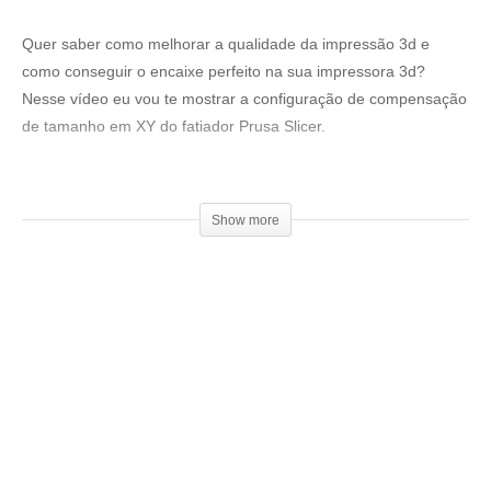
Quer saber como melhorar a qualidade da impressão 3d e
como conseguir o encaixe perfeito na sua impressora 3d?
Nesse vídeo eu vou te mostrar a configuração de compensação
de tamanho em XY do fatiador Prusa Slicer.
Loja 3DPrime:
▶www.3dprime.com.br
Show more
Cupom: 3DGeekShow
Venha fazer parte do nosso clube exclusivo de membros:
▶
http://bit.ly/SejaMembro3DGS
Conheça nossa loja:
▶
https://3dgeekstore.com.br/
Cursos indicados pelo 3DGeekShow
▶
http://bit.ly/Cursos3DGS