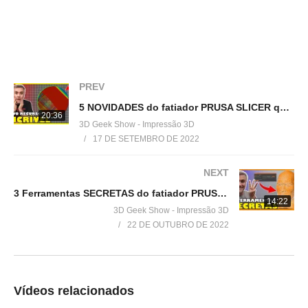
=================================
Produtos de impressão 3D super baratos:
▶
http://bit.ly/ListaProdutos3D
PREV
Acesse:
5 NOVIDADES do fatiador PRUSA SLICER que vc TEM QUE CONHECER!
▶
http://www.3dgeekshow.com.br
20:36
3D Geek Show - Impressão 3D
17 DE SETEMBRO DE 2022
Redes sociais (Instagram, Facebook e Twitter):
▶ @3DGeekShow
NEXT
3 Ferramentas SECRETAS do fatiador PRUSA SLICER que vc PRECISA CONHECER!
Grupo no facebook
14:22
3D Geek Show - Impressão 3D
▶
https://goo.gl/eXceJj
22 DE OUTUBRO DE 2022
Contato:
▶
murilo@3DGeekShow.com.br
Vídeos relacionados
#3DGeekShow #Impressão3D #Impressora3D #3DPrinter