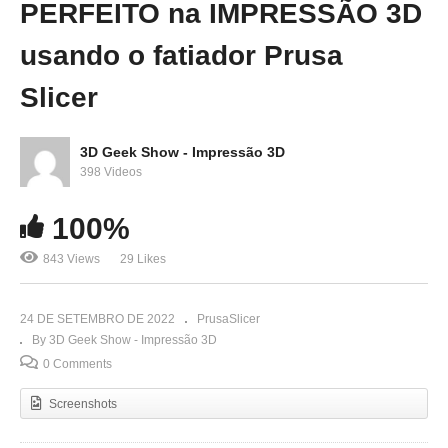
PERFEITO na IMPRESSÃO 3D
usando o fatiador Prusa
Slicer
3D Geek Show - Impressão 3D
398 Videos
100%
843 Views
29 Likes
24 DE SETEMBRO DE 2022
PrusaSlicer
By 3D Geek Show - Impressão 3D
0 Comments
Screenshots