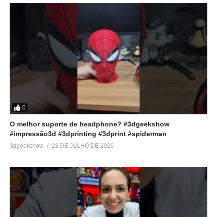
0
O melhor suporte de headphone? #3dgeekshow
#impressão3d #3dprinting #3dprint #spiderman
3dgeekshow
28 DE JULHO DE 2026