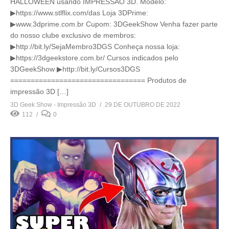
HALLOWEEN usando IMPRESSÃO 3D. Modelo:
▶https://www.stlflix.com/das Loja 3DPrime:
▶www.3dprime.com.br Cupom: 3DGeekShow Venha fazer parte
do nosso clube exclusivo de membros:
▶http://bit.ly/SejaMembro3DGS Conheça nossa loja:
▶https://3dgeekstore.com.br/ Cursos indicados pelo
3DGeekShow ▶http://bit.ly/Cursos3DGS
================================= Produtos de
impressão 3D […]
3D Geek Show - Impressão 3D
29 DE OUTUBRO DE 2022
112
0