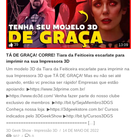
39
13:09
TÁ DE GRAÇA! CORRE! Tiara da Feiticeira escarlate para
imprimir na sua Impressora 3D
Um modelo 3D da Tiara da Feiticeira escarlate para imprimir na
sua Impressora 3D que TÁ DE GRAÇA! Mas eu não sei até
quando, então vc precisa ser rápido! Empresas que estão
apoiando: ▶https://www.3dprime.com.br/
▶https://www.do3d.com/ Venha fazer parte do nosso clube
exclusivo de membros: ▶http://bit.ly/SejaMembro3DGS
Conheça nossa loja: ▶https://3dgeekstore.com.br/ Cursos
indicados pelo 3DGeekShow ▶http://bit.ly/Cursos3DGS
================================= […]
3D Geek Show - Impressão 3D
14 DE MAIO DE 2022
907
0