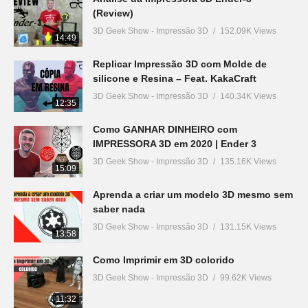
(Review)
3D Geek Show - Impressão 3D
152.09K Views
14:49
Replicar Impressão 3D com Molde de
silicone e Resina – Feat. KakaCraft
3D Geek Show - Impressão 3D
140.34K Views
12:35
Como GANHAR DINHEIRO com
IMPRESSORA 3D em 2020 | Ender 3
3D Geek Show - Impressão 3D
135.16K Views
15:09
Aprenda a criar um modelo 3D mesmo sem
saber nada
3D Geek Show - Impressão 3D
131.15K Views
13:58
Como Imprimir em 3D colorido
3D Geek Show - Impressão 3D
99.62K Views
11:32