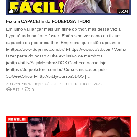
28
06:04
Fiz um CAPACETE da PODEROSA THOR!
Em julho vai lançar mais um filme do thor, mas dessa vez a
hype tá toda na Jane foster! Então vem ver como eu fiz um
capacete da poderosa thor! Empresas que estão apoiando:
▶https://www.3dprime.com.br/ ▶https://www.do3d.com/ Venha
fazer parte do nosso clube exclusivo de membros:
▶http://bit.ly/SejaMembro3DGS Conheça nossa loja:
▶https://3dgeekstore.com.br/ Cursos indicados pelo
3DGeekShow ▶http://bit.ly/Cursos3DGS […]
3D Geek Show - Impressão 3D
19 DE JUNHO DE 2022
517
0