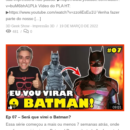
v=buM6bhA1PLk Vídeo do PLA HT:
▶https://www.youtube.com/watch?v=zzoliEsEu1U Venha fazer
parte do nosso […]
3D Geek Show - Impressão 3D
19 DE MARÇO DE 2022
481
0
0
09:01
Ep 07 – Será que virei o Batman?
Essa série começou a mais ou menos 7 semanas atrás, onde