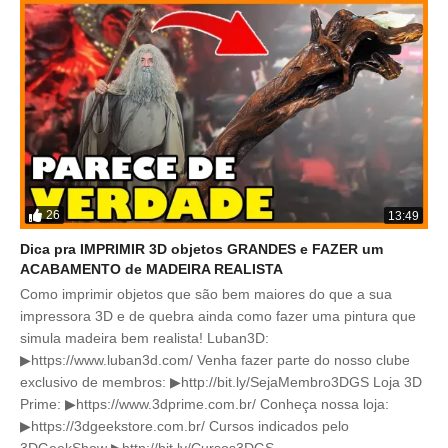
26
13:49
Dica pra IMPRIMIR 3D objetos GRANDES e FAZER um
ACABAMENTO de MADEIRA REALISTA
Como imprimir objetos que são bem maiores do que a sua
impressora 3D e de quebra ainda como fazer uma pintura que
simula madeira bem realista! Luban3D:
▶https://www.luban3d.com/ Venha fazer parte do nosso clube
exclusivo de membros: ▶http://bit.ly/SejaMembro3DGS Loja 3D
Prime: ▶https://www.3dprime.com.br/ Conheça nossa loja:
▶https://3dgeekstore.com.br/ Cursos indicados pelo
3DGeekShow ▶http://bit.ly/Cursos3DGS