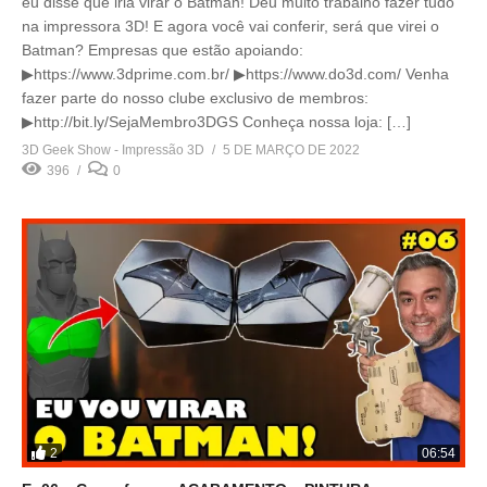
eu disse que iria virar o Batman! Deu muito trabalho fazer tudo
na impressora 3D! E agora você vai conferir, será que virei o
Batman? Empresas que estão apoiando:
▶https://www.3dprime.com.br/ ▶https://www.do3d.com/ Venha
fazer parte do nosso clube exclusivo de membros:
▶http://bit.ly/SejaMembro3DGS Conheça nossa loja: […]
3D Geek Show - Impressão 3D
5 DE MARÇO DE 2022
396
0
2
06:54