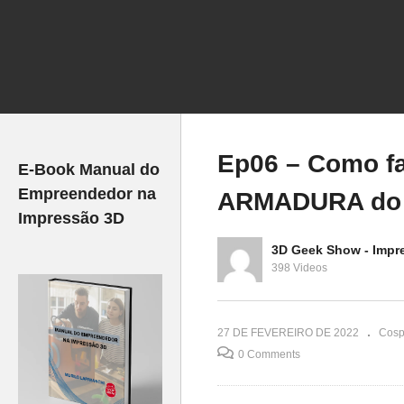
E
 SALVAR uma
Ep04 – Acabamento em
3D
D PERDIDA?
FILAMENTO FLEXÍVEL, é
Q
LEXÍVEL)
possível?
3
Ep06 – Como f
E-Book Manual do
Empreendedor na
ARMADURA do
Impressão 3D
3D Geek Show - Impr
398 Videos
27 DE FEVEREIRO DE 2022
Cosp
0 Comments