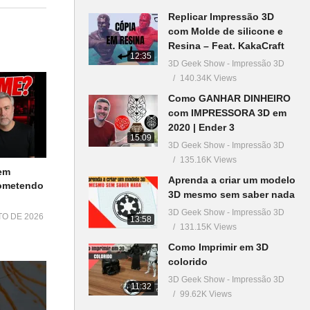
Replicar Impressão 3D
com Molde de silicone e
Resina – Feat. KakaCraft
12:35
3D Geek Show - Impressão 3D
140.34K Views
Como GANHAR DINHEIRO
com IMPRESSORA 3D em
2020 | Ender 3
15:09
3D Geek Show - Impressão 3D
135.16K Views
em
Aprenda a criar um modelo
Cometendo
3D mesmo sem saber nada
3D Geek Show - Impressão 3D
TO DE 2026
13:58
131.15K Views
Como Imprimir em 3D
colorido
3D Geek Show - Impressão 3D
11:32
99.62K Views