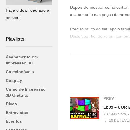
Depois de mostrar como cortar m
Faça o download agora
acabamento nas peças da armad
mesmo!
Preciso muito do seu apoio fam
Deixe seu like, deixe um coment
Playlists
Isso é fundamental!
Acabamento em
Empresas que estão apoiando:
impressão 3D
▶
https://www.3dprime.com.br/
Colecionáveis
▶
https://www.do3d.com/
Cosplay
Episódios anteriores:
Curso de Impressão
▶
https://www.youtube.com/pla
3D Gratuito
PREV
Dicas
Venha fazer parte do nosso clu
Entrevistas
3D Geek Show -
18:50
▶
http://bit.ly/SejaMembro3DGS
19 DE FEVE
Eventos