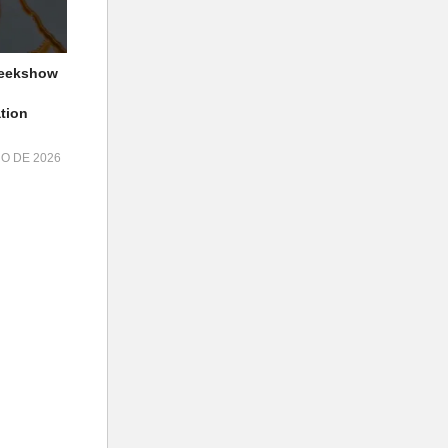
geekshow
ay
tion
HO DE 2026
)