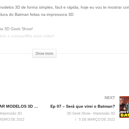
odelos 3D de forma simples, fácil e rápida, hoje eu vou te mostrar co
ura do Batman feitas na impressora 3D.
ília 3D Geek Show!
ário e compartilhe esse vídeo!
Show more
ylist?list=PLmIiA_DIg79GvIJmIAU1hD59oGdsQFN3H
NEXT
Ep05 – CORTAR MODELOS 3D de forma FÁCIL pra QUALQUER IMPRESSORA 3D
Ep 07 – Será que virei o Batman?
be exclusivo de membros:
 Impressão 3D
3D Geek Show - Impressão 3D
REIRO DE 2022
5 DE MARÇO DE 2022