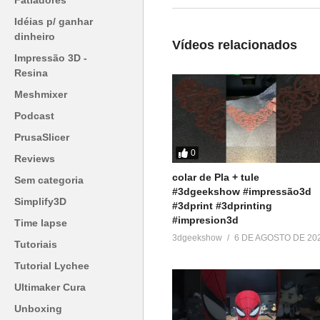
Fatiadores
Conheça nossa loja:
▶
https://3dgeekstore.com.br/
Idéias p/ ganhar
dinheiro
Vídeos relacionados
Cursos indicados pelo 3DGeek
Impressão 3D -
▶
http://bit.ly/Cursos3DGS
Resina
Meshmixer
=========================
Podcast
Produtos de impressão 3D super
PrusaSlicer
▶
http://bit.ly/ListaProdutos3D
0
Reviews
colar de Pla + tule
Acesse:
Sem categoria
#3dgeekshow #impressão3d
▶
http://www.3dgeekshow.com.b
Simplify3D
#3dprint #3dprinting
#impresion3d
Time lapse
Redes sociais (Instagram, Faceb
3dgeekshow
6 DE AGOSTO DE 20
Tutoriais
▶ @3DGeekShow
Tutorial Lychee
Grupo no facebook
Ultimaker Cura
▶
https://goo.gl/eXceJj
Unboxing