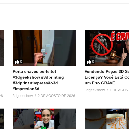
Show
========
 baratos:
0
0
Porta chaves perfeito!
Vendendo Peças 3D S
#3dgeekshow #3dprinting
Licença? Você Está 
r
#3dprint #impressão3d
um Erro GRAVE
#impresion3d
3dgeekshow
1 DE AGOS
ook e Twitter):
26
3dgeekshow
2 DE AGOSTO DE 2026