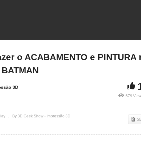
p05 – CORTAR MODELOS
Ep06 – Como fazer o
 de forma FÁCIL pra
ACABAMENTO e PINTU
UALQUER IMPRESSORA
na ARMADURA do
D
BATMAN
azer o ACABAMENTO e PINTURA 
 BATMAN
essão 3D
679 Vie
lay
By 3D Geek Show - Impressão 3D
S