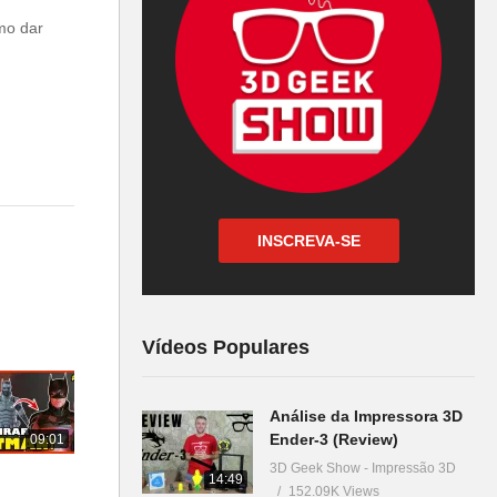
mo dar
INSCREVA-SE
Vídeos Populares
Análise da Impressora 3D
Ender-3 (Review)
09:01
3D Geek Show - Impressão 3D
14:49
152.09K Views