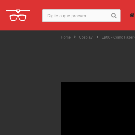
Home
Cosplay
Ep06 - Como Faz