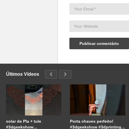
Últimos Vídeos
colar de Pla + tule
Porta chaves perfeito!
#3dgeekshow
#3dgeekshow #3dprinting