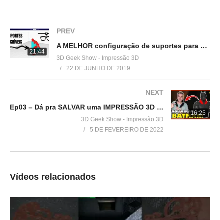
(Creality 3D® Ender-3):
▶
http://bit.ly/Ender3DGeekShow
PREV
(Tevo Tornado)
A MELHOR configuração de suportes para o Cura que encontrei – Impressão 3D
▶
http://bit.ly/TevoTornado3DGeekShow
21:44
3D Geek Show - Impressão 3D
22 DE JUNHO DE 2019
(Anet® A8)
▶
http://bit.ly/AnetA83DGeekShow
NEXT
Ep03 – Dá pra SALVAR uma IMPRESSÃO 3D PERDIDA? (FILAMENTO FLEXÍVEL)
(Geeetech® A20M)
16:25
3D Geek Show - Impressão 3D
▶
https://ban.ggood.vip/9kwm
5 DE FEVEREIRO DE 2022
(Scaner 3D Ciclop)
▶
https://ban.ggood.vip/9kwo
Vídeos relacionados
(SAPPHIRE-S)
▶
https://ban.ggood.vip/9kwk