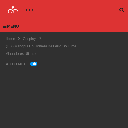
MENU
Home
Cosplay
(DIY) Manopla Do Homem De Ferro Do Filme
Vingadores Ultimato
AUTO NEXT