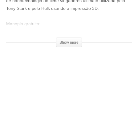
de nanotecnologia do filme vingadores ultimato utilizada pelo
Tony Stark e pelo Hulk usando a impressão 3D.
Manopla gratuita:
▶
https://www.thingiverse.com/thing:
3613626
Show more
Kraken Art Studio:
▶
http://bit.ly/krakenArtStudio
(Cupom: 3DGeekShow)
Ajude o canal a continuar no ar, seja um patrocinador:
▶
https://goo.gl/f3htep
=================================
Produtos de impressão 3D super baratos:
▶
http://bit.ly/ListaProdutos3D
Impressoras 3D boas e baratas: