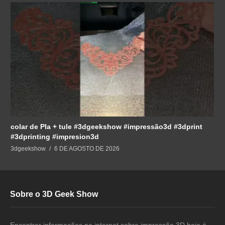
colar de Pla + tule #3dgeekshow #impressão3d #3dprint
#3dprinting #impresion3d
3dgeekshow
6 DE AGOSTO DE 2026
Sobre o 3D Geek Show
Encontrar informações na internet sobre impressão 3D hoje é