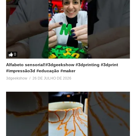
Aranha super realista
usando impressão 3D
6 de julho de 2019
Em "Acabamento em
impressão 3D"
0
Alfabeto sensorial!#3dgeekshow #3dprinting #3dprint
#impressão3d #educação #maker
3dgeekshow
26 DE JULHO DE 2026