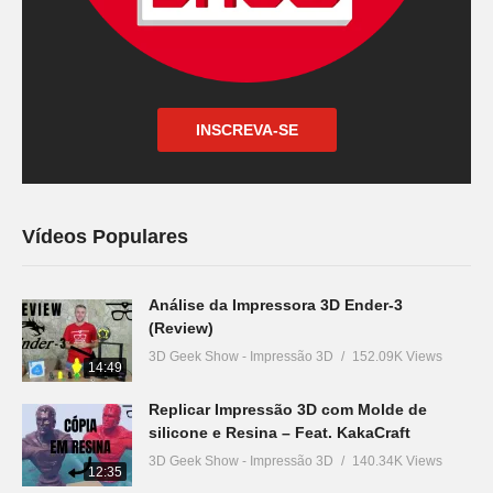
INSCREVA-SE
Vídeos Populares
Análise da Impressora 3D Ender-3
(Review)
3D Geek Show - Impressão 3D
152.09K Views
14:49
Replicar Impressão 3D com Molde de
silicone e Resina – Feat. KakaCraft
3D Geek Show - Impressão 3D
140.34K Views
12:35