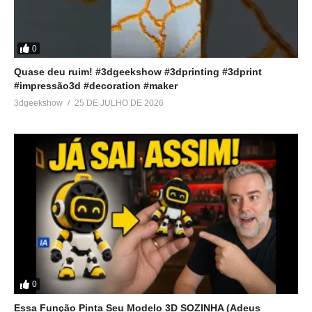
0
Quase deu ruim! #3dgeekshow #3dprinting #3dprint
#impressão3d #decoration #maker
3dgeekshow
25 DE JULHO DE 2026
0
Essa Função Pinta Seu Modelo 3D SOZINHA (Adeus