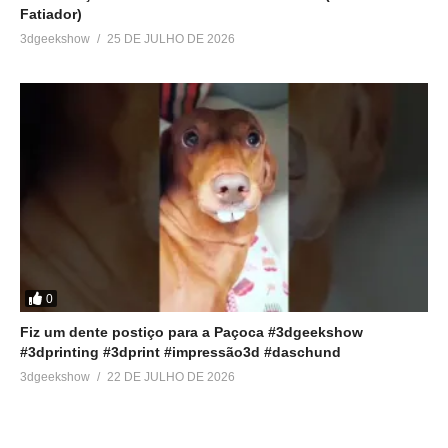
Fatiador)
3dgeekshow
25 DE JULHO DE 2026
0
Fiz um dente postiço para a Paçoca #3dgeekshow
#3dprinting #3dprint #impressão3d #daschund
3dgeekshow
22 DE JULHO DE 2026