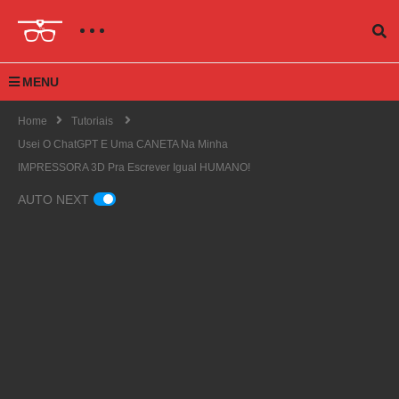
MENU
Home
Tutoriais
Usei O ChatGPT E Uma CANETA Na Minha
IMPRESSORA 3D Pra Escrever Igual HUMANO!
AUTO NEXT