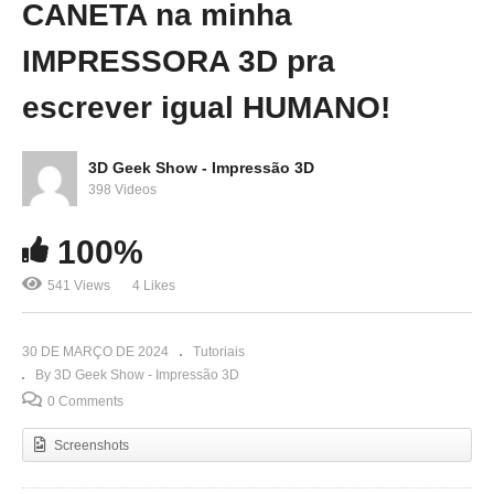
CANETA na minha
IMPRESSORA 3D pra
escrever igual HUMANO!
3D Geek Show - Impressão 3D
398 Videos
100%
541 Views
4 Likes
30 DE MARÇO DE 2024
Tutoriais
By 3D Geek Show - Impressão 3D
0 Comments
Screenshots