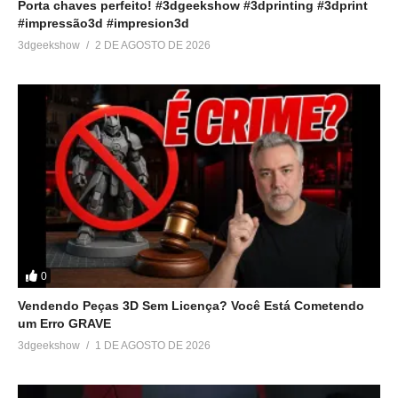
Porta chaves perfeito! #3dgeekshow #3dprinting #3dprint
#impressão3d #impresion3d
3dgeekshow
2 DE AGOSTO DE 2026
0
Vendendo Peças 3D Sem Licença? Você Está Cometendo
um Erro GRAVE
3dgeekshow
1 DE AGOSTO DE 2026