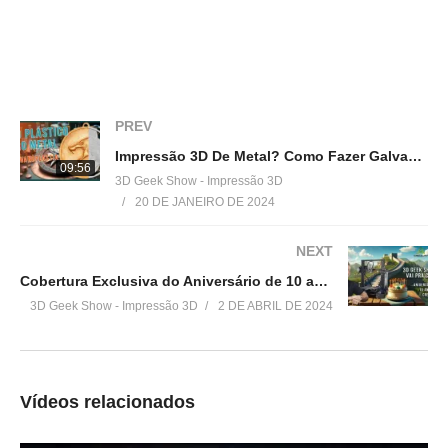
Venha fazer parte do nosso clube exclusivo de membros:
▶
http://bit.ly/SejaMembro3DGS
Conheça nossa loja:
PREV
▶
https://3dgeekstore.com.br/
Impressão 3D De Metal? Como Fazer Galvanoplastia em impressão 3D!
09:56
3D Geek Show - Impressão 3D
Cursos indicados pelo 3DGeekShow
20 DE JANEIRO DE 2024
▶
http://bit.ly/Cursos3DGS
NEXT
=================================
Cobertura Exclusiva do Aniversário de 10 anos Creality!
Produtos de impressão 3D super baratos:
3D Geek Show - Impressão 3D
2 DE ABRIL DE 2024
▶
http://bit.ly/ListaProdutos3D
Acesse:
▶
http://www.3dgeekshow.com.br
Vídeos relacionados
Redes sociais (Instagram, Facebook e Twitter):