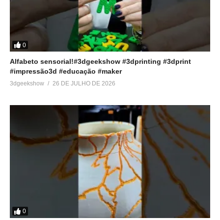
0
Alfabeto sensorial!#3dgeekshow #3dprinting #3dprint
#impressão3d #educação #maker
3dgeekshow
26 DE JULHO DE 2026
0