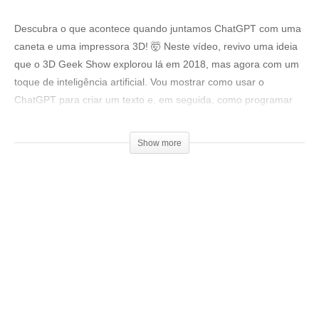
Descubra o que acontece quando juntamos ChatGPT com uma
caneta e uma impressora 3D! 🤯 Neste vídeo, revivo uma ideia
que o 3D Geek Show explorou lá em 2018, mas agora com um
toque de inteligência artificial. Vou mostrar como usar o
ChatGPT para criar um texto e, em seguida, como programar
uma impressora 3D para escrever esse texto em papel com
uma caneta, imitando a escrita humana!
Show more
Links:
–
https://www.printables.com/model/446519-ender-3-s1-pen-
plotter-attachment
–
https://fontmeme.com/fontes/fonte-dandiyella/
–
https://text2stl.mestres.fr/
Loja 3DPrime:
▶www.3dprime.com.br
Cupom: 3DGeekShow