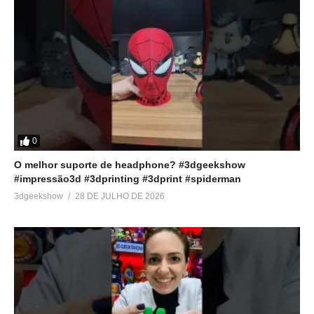
0
O melhor suporte de headphone? #3dgeekshow
#impressão3d #3dprinting #3dprint #spiderman
3dgeekshow
28 DE JULHO DE 2026