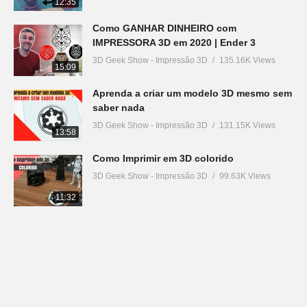
12:35
Como GANHAR DINHEIRO com
IMPRESSORA 3D em 2020 | Ender 3
3D Geek Show - Impressão 3D
135.16K Views
15:09
Aprenda a criar um modelo 3D mesmo sem
saber nada
3D Geek Show - Impressão 3D
131.15K Views
13:58
Como Imprimir em 3D colorido
3D Geek Show - Impressão 3D
99.63K Views
11:32