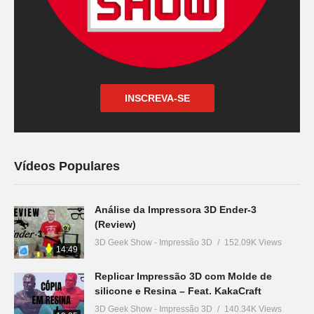
INSCREVA-SE
Vídeos Populares
Análise da Impressora 3D Ender-3
(Review)
3D Geek Show - Impressão 3D
152.09K Views
14:49
Replicar Impressão 3D com Molde de
silicone e Resina – Feat. KakaCraft
3D Geek Show - Impressão 3D
140.34K Views