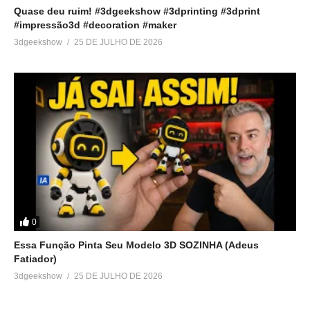
Quase deu ruim! #3dgeekshow #3dprinting #3dprint
#impressão3d #decoration #maker
3dgeekshow
25 DE JULHO DE 2026
0
Essa Função Pinta Seu Modelo 3D SOZINHA (Adeus
Fatiador)
3dgeekshow
25 DE JULHO DE 2026