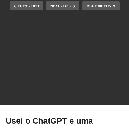
PREV VIDEO
NEXT VIDEO
MORE VIDEOS
Como IMPRIMIR 3D COLORIDO nas
impressoras 3D K1 e K1 MAX da Creality
Usei o ChatGPT e uma