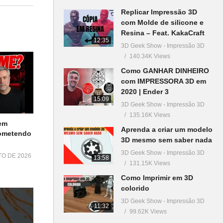
Replicar Impressão 3D
com Molde de silicone e
Resina – Feat. KakaCraft
12:35
3D Geek Show - Impressão 3D
140.34K Views
Como GANHAR DINHEIRO
com IMPRESSORA 3D em
2020 | Ender 3
15:09
3D Geek Show - Impressão 3D
135.16K Views
em
Aprenda a criar um modelo
Cometendo
3D mesmo sem saber nada
3D Geek Show - Impressão 3D
TO DE 2026
13:58
131.15K Views
Como Imprimir em 3D
colorido
#química
3D Geek Show - Impressão 3D
11:32
99.62K Views