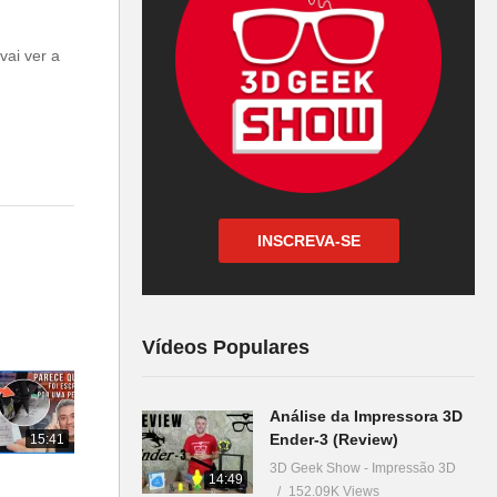
vai ver a
INSCREVA-SE
Vídeos Populares
Análise da Impressora 3D
Ender-3 (Review)
15:41
3D Geek Show - Impressão 3D
14:49
152.09K Views