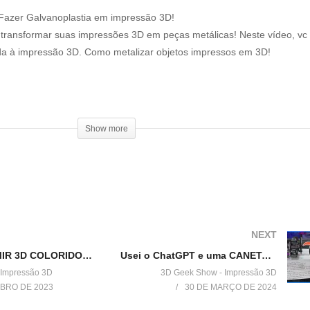
azer Galvanoplastia em impressão 3D!
 transformar suas impressões 3D em peças metálicas! Neste vídeo, vc 
ada à impressão 3D. Como metalizar objetos impressos em 3D!
Show more
be exclusivo de membros:
NEXT
Como IMPRIMIR 3D COLORIDO nas impressoras 3D K1 e K1 MAX da Creality
Usei o ChatGPT e uma CANETA na minha IMPRESSORA 3D pra escrever igual HUMANO!
Show
 Impressão 3D
3D Geek Show - Impressão 3D
BRO DE 2023
30 DE MARÇO DE 2024