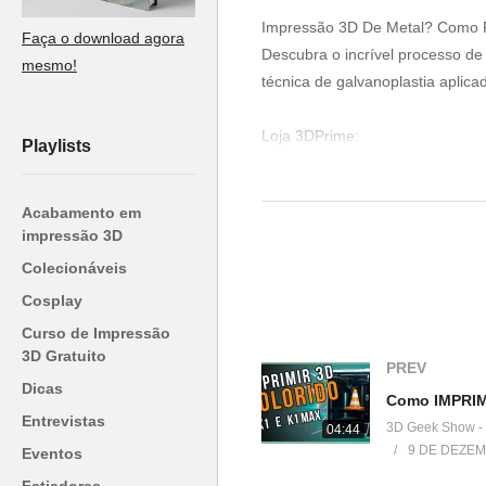
Impressão 3D De Metal? Como F
Faça o download agora
Descubra o incrível processo de
mesmo!
técnica de galvanoplastia aplic
Loja 3DPrime:
Playlists
▶www.3dprime.com.br
Cupom: 3DGeekShow
Acabamento em
impressão 3D
Venha fazer parte do nosso clu
Colecionáveis
▶
http://bit.ly/SejaMembro3DGS
Cosplay
Conheça nossa loja:
Curso de Impressão
▶
https://3dgeekstore.com.br/
3D Gratuito
PREV
Dicas
Cursos indicados pelo 3DGeek
Entrevistas
3D Geek Show -
04:44
▶
http://bit.ly/Cursos3DGS
9 DE DEZEM
Eventos