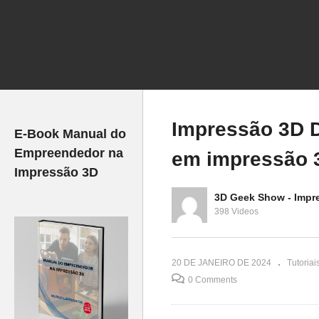
Pressure Advance: A
C
Calibragem que você
C
nstalação do
precisa na sua impressora
im
NIC PAD?
3D!
MA
Impressão 3D D
E-Book Manual do
Empreendedor na
em impressão 
Impressão 3D
3D Geek Show - Impr
398 Videos
20 DE JANEIRO DE 2024
Tutoriai
0 Comments