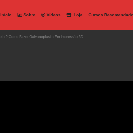
Início
Sobre
Vídeos
Loja
Cursos Recomendad
tal? Como Fazer Galvanoplastia Em Impressão 3D!