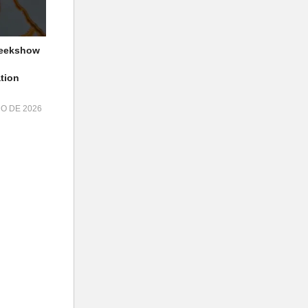
geekshow
tion
HO DE 2026
ro"