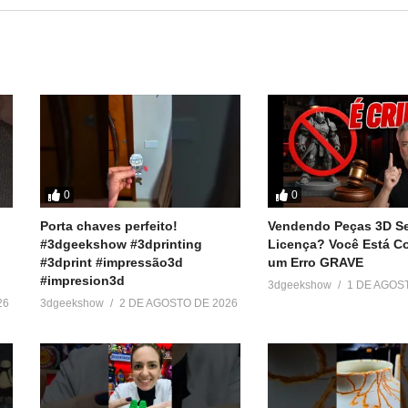
========
 baratos:
r
ook e Twitter):
0
0
Porta chaves perfeito!
Vendendo Peças 3D S
#3dgeekshow #3dprinting
Licença? Você Está 
#3dprint #impressão3d
um Erro GRAVE
#impresion3d
3dgeekshow
1 DE AGOS
26
3dgeekshow
2 DE AGOSTO DE 2026
ressora3D #3DPrinter #3DPrinting #Electroplating #Galvanoplastia 