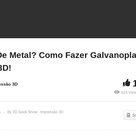
omo IMPRIMIR 3D
OLORIDO nas
Impressão 3D De Metal?
pressoras 3D K1 e K1
Como Fazer Galvanoplast
X da Creality
em impressão 3D!
e Metal? Como Fazer Galvanopla
3D!
essão 3D
624 Vie
s
By 3D Geek Show - Impressão 3D
S