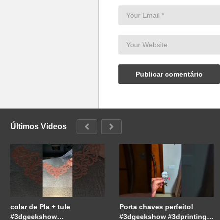
Últimos Vídeos
colar de Pla + tule
Porta chaves perfeito!
#3dgeekshow
#3dgeekshow #3dprinting