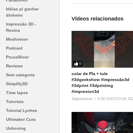
Fatiadores
=========================
Produtos de impressão 3D super
Idéias p/ ganhar
dinheiro
▶
http://bit.ly/ListaProdutos3D
Vídeos relacionados
Impressão 3D -
Acesse:
Resina
▶
http://www.3dgeekshow.com.b
Meshmixer
Podcast
Redes sociais (Instagram, Faceb
PrusaSlicer
▶ @3DGeekShow
0
Reviews
colar de Pla + tule
Grupo no facebook
Sem categoria
#3dgeekshow #impressão3d
▶
https://goo.gl/eXceJj
Simplify3D
#3dprint #3dprinting
#impresion3d
Time lapse
Contato:
3dgeekshow
6 DE AGOSTO DE 20
Tutoriais
▶
murilo@3DGeekShow.com.br
Tutorial Lychee
#3DGeekShow #Impressão3D #Imp
Ultimaker Cura
Unboxing