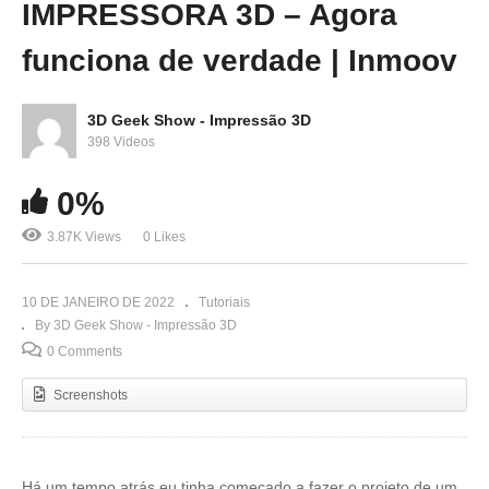
IMPRESSORA 3D – Agora
funciona de verdade | Inmoov
3D Geek Show - Impressão 3D
398 Videos
0%
3.87K Views
0 Likes
10 DE JANEIRO DE 2022
Tutoriais
By 3D Geek Show - Impressão 3D
0 Comments
Screenshots
Há um tempo atrás eu tinha começado a fazer o projeto de um