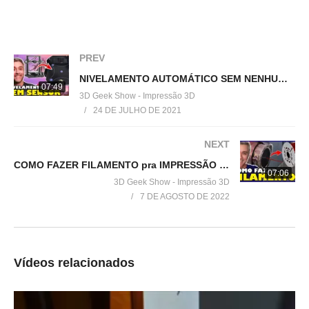
Site da Smooth3D:
▶
https://www.smooth3d.com.br/
=================================
PREV
Produtos de impressão 3D super baratos:
NIVELAMENTO AUTOMÁTICO SEM NENHUM SENSOR na IMPRESSORA 3D ENDER 3
▶
http://bit.ly/ListaProdutos3D
07:49
3D Geek Show - Impressão 3D
24 DE JULHO DE 2021
Acesse:
▶
http://www.3dgeekshow.com.br
NEXT
COMO FAZER FILAMENTO pra IMPRESSÃO 3D?
Redes sociais (Instagram, Facebook e Twitter):
07:06
3D Geek Show - Impressão 3D
▶ @3DGeekShow
7 DE AGOSTO DE 2022
Grupo no facebook
▶
https://goo.gl/eXceJj
Vídeos relacionados
Contato:
▶
murilo@3DGeekShow.com.br