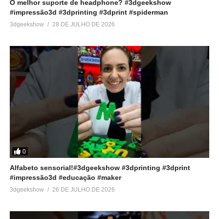
O melhor suporte de headphone? #3dgeekshow
#impressão3d #3dprinting #3dprint #spiderman
3dgeekshow
28 DE JULHO DE 2026
0
Alfabeto sensorial!#3dgeekshow #3dprinting #3dprint
#impressão3d #educação #maker
3dgeekshow
26 DE JULHO DE 2026