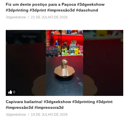
Fiz um dente postiço para a Paçoca #3dgeekshow
#3dprinting #3dprint #impressão3d #daschund
3dgeekshow
22 DE JULHO DE 2026
0
Capivara bailarina! #3dgeekshow #3dprinting #3dprint
#impressão3d #impressora3d
3dgeekshow
19 DE JULHO DE 2026