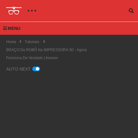
MENU
Home
Tutoriais
BRAÇO De ROBÔ Na IMPRESSORA 3D - Agora
Funciona De Verdade | Inmoov
AUTO NEXT