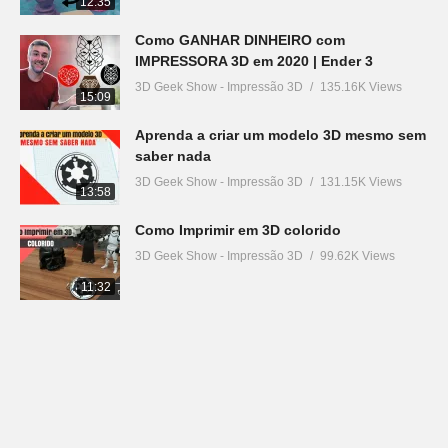
12:35
Como GANHAR DINHEIRO com
IMPRESSORA 3D em 2020 | Ender 3
3D Geek Show - Impressão 3D
135.16K Views
15:09
Aprenda a criar um modelo 3D mesmo sem
saber nada
3D Geek Show - Impressão 3D
131.15K Views
13:58
Como Imprimir em 3D colorido
3D Geek Show - Impressão 3D
99.62K Views
11:32