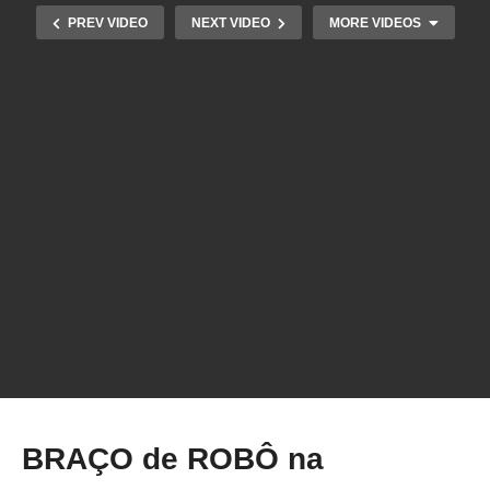
PREV VIDEO
NEXT VIDEO
MORE VIDEOS
Como INSTALAR NIVELAMENTO AUTOMATICO
na IMPRESSORA 3D BIQU B1 – BLTouch
BRAÇO de ROBÔ na