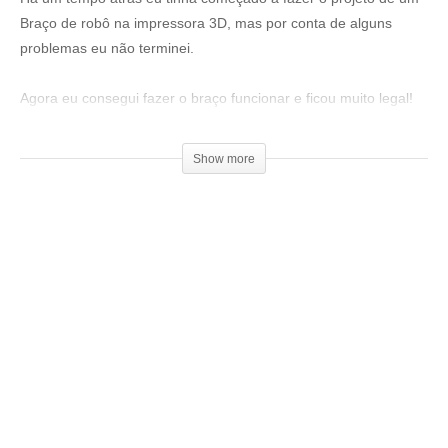
Braço de robô na impressora 3D, mas por conta de alguns
problemas eu não terminei.
Agora eu consegui fazer o braço funcionar e ficou muito legal!
Primeiro vídeo:
Show more
▶
https://www.youtube.com/watch?v=EU-ZCZ8KGmk
Venha fazer parte do nosso clube exclusivo de membros:
▶
http://bit.ly/SejaMembro3DGS
Conheça nossa loja:
▶
https://3dgeekstore.com.br/
Cursos indicados pelo 3DGeekShow
▶
http://bit.ly/Cursos3DGS