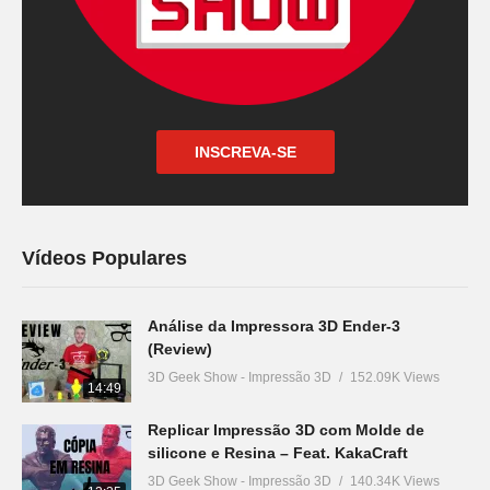
INSCREVA-SE
Vídeos Populares
Análise da Impressora 3D Ender-3
(Review)
3D Geek Show - Impressão 3D
152.09K Views
14:49
Replicar Impressão 3D com Molde de
silicone e Resina – Feat. KakaCraft
3D Geek Show - Impressão 3D
140.34K Views