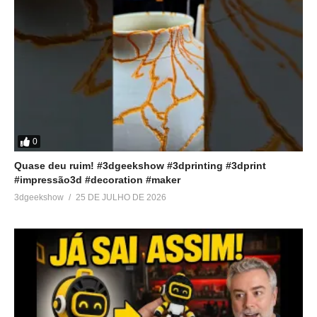
0
Quase deu ruim! #3dgeekshow #3dprinting #3dprint
#impressão3d #decoration #maker
3dgeekshow
25 DE JULHO DE 2026