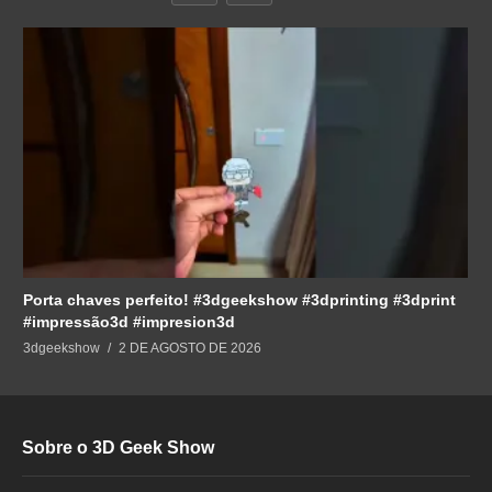
Porta chaves perfeito! #3dgeekshow #3dprinting #3dprint
#impressão3d #impresion3d
3dgeekshow
2 DE AGOSTO DE 2026
Sobre o 3D Geek Show