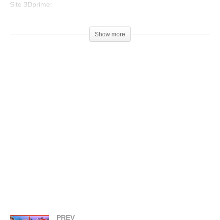
Site 3Dprime:
▶
https://www.3dprime.com.br/
Cupom: 3dgeekshow
Show more
Venha fazer parte do nosso clube exclusivo de membros:
▶
http://bit.ly/SejaMembro3DGS
Conheça nossa loja:
▶
https://3dgeekstore.com.br/
Cursos indicados pelo 3DGeekShow
▶
http://bit.ly/Cursos3DGS
=================================
Produtos de impressão 3D super baratos:
▶
http://bit.ly/ListaProdutos3D
Acesse:
PREV