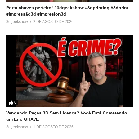
Porta chaves perfeito! #3dgeekshow #3dprinting #3dprint
#impressão3d #impresion3d
3dgeekshow
2 DE AGOSTO DE 2026
0
Vendendo Peças 3D Sem Licença? Você Está Cometendo
um Erro GRAVE
3dgeekshow
1 DE AGOSTO DE 2026