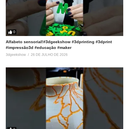
0
Alfabeto sensorial!#3dgeekshow #3dprinting #3dprint
#impressão3d #educação #maker
3dgeekshow
26 DE JULHO DE 2026