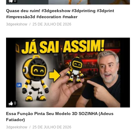
0
Quase deu ruim! #3dgeekshow #3dprinting #3dprint
#impressão3d #decoration #maker
3dgeekshow
25 DE JULHO DE 2026
0
Essa Função Pinta Seu Modelo 3D SOZINHA (Adeus
Fatiador)
3dgeekshow
25 DE JULHO DE 2026