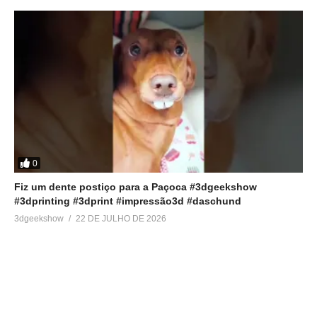
0
Fiz um dente postiço para a Paçoca #3dgeekshow
#3dprinting #3dprint #impressão3d #daschund
3dgeekshow
22 DE JULHO DE 2026