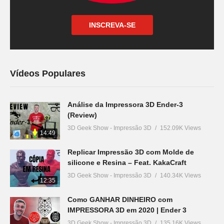
INSCREVA-SE
Vídeos Populares
Análise da Impressora 3D Ender-3
(Review)
3D Geek Show - Impressão 3D
152.09K Views
14:49
Replicar Impressão 3D com Molde de
silicone e Resina – Feat. KakaCraft
3D Geek Show - Impressão 3D
140.34K Views
12:35
Como GANHAR DINHEIRO com
IMPRESSORA 3D em 2020 | Ender 3
3D Geek Show - Impressão 3D
135.16K Views