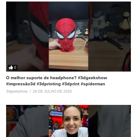
0
O melhor suporte de headphone? #3dgeekshow
#impressão3d #3dprinting #3dprint #spiderman
3dgeekshow
28 DE JULHO DE 2026