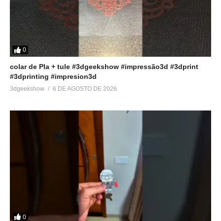
Relacionado
Dá pra Reciclar Filamento
#14 – Fabricação de
de Impressão 3D?
filamentos – 3D Talk Show
10 de fevereiro de 2024
20 de setembro de 2022
0
Em "Dicas"
Em "Podcast"
colar de Pla + tule #3dgeekshow #impressão3d #3dprint
#3dprinting #impresion3d
#16 – Acabamento e pintura
3dgeekshow
6 DE AGOSTO DE 2026
na Impressão 3D – 3D Talk
Show
11 de outubro de 2022
Em "Podcast"
0