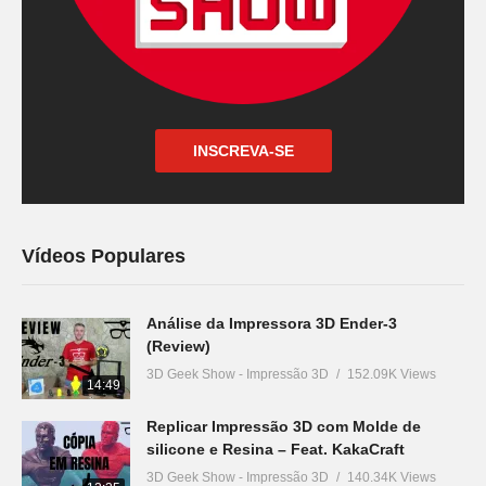
INSCREVA-SE
Vídeos Populares
Análise da Impressora 3D Ender-3
(Review)
3D Geek Show - Impressão 3D
152.09K Views
14:49
Replicar Impressão 3D com Molde de
silicone e Resina – Feat. KakaCraft
3D Geek Show - Impressão 3D
140.34K Views