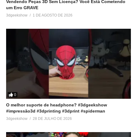
Vendendo Peças 3D Sem Licença? Você Está Cometendo
um Erro GRAVE
3dgeekshow
1 DE AGOSTO DE 2026
0
O melhor suporte de headphone? #3dgeekshow
#impressão3d #3dprinting #3dprint #spiderman
3dgeekshow
28 DE JULHO DE 2026