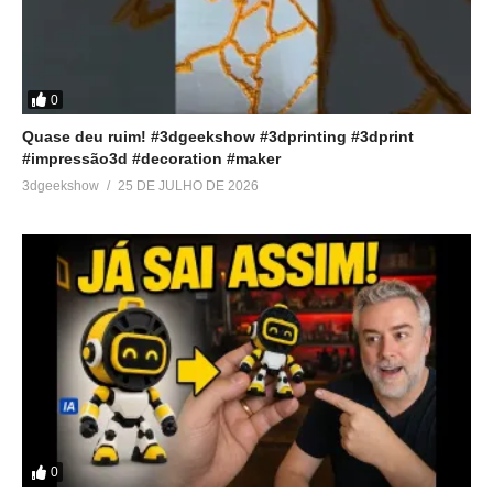
0
Quase deu ruim! #3dgeekshow #3dprinting #3dprint
#impressão3d #decoration #maker
3dgeekshow
25 DE JULHO DE 2026
0