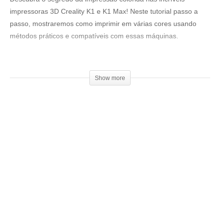
impressoras 3D Creality K1 e K1 Max! Neste tutorial passo a
passo, mostraremos como imprimir em várias cores usando
métodos práticos e compatíveis com essas máquinas.
Loja 3DPrime:
▶www.3dprime.com.br
Show more
Cupom: 3DGeekShow
Venha fazer parte do nosso clube exclusivo de membros:
▶
http://bit.ly/SejaMembro3DGS
Conheça nossa loja:
▶
https://3dgeekstore.com.br/
Cursos indicados pelo 3DGeekShow
▶
http://bit.ly/Cursos3DGS