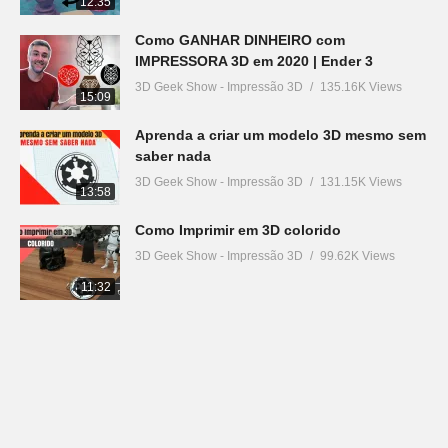
12:35
Como GANHAR DINHEIRO com
IMPRESSORA 3D em 2020 | Ender 3
3D Geek Show - Impressão 3D
135.16K Views
15:09
Aprenda a criar um modelo 3D mesmo sem
saber nada
3D Geek Show - Impressão 3D
131.15K Views
13:58
Como Imprimir em 3D colorido
3D Geek Show - Impressão 3D
99.62K Views
11:32