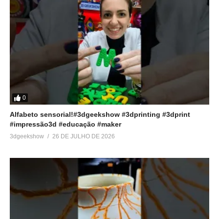
0
Alfabeto sensorial!#3dgeekshow #3dprinting #3dprint
#impressão3d #educação #maker
3dgeekshow
26 DE JULHO DE 2026