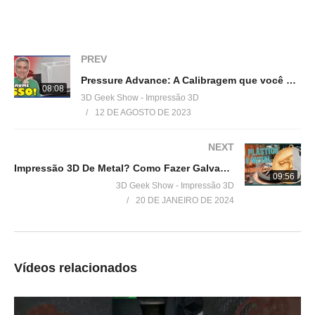
=================================
Produtos de impressão 3D super baratos:
▶
http://bit.ly/ListaProdutos3D
PREV
Acesse:
Pressure Advance: A Calibragem que você precisa na sua impressora 3D!
▶
http://www.3dgeekshow.com.br
08:08
3D Geek Show - Impressão 3D
12 DE AGOSTO DE 2023
Redes sociais (Instagram, Facebook e Twitter):
▶ @3DGeekShow
NEXT
Impressão 3D De Metal? Como Fazer Galvanoplastia em impressão 3D!
Grupo no facebook
09:56
3D Geek Show - Impressão 3D
▶
https://goo.gl/eXceJj
20 DE JANEIRO DE 2024
Contato:
▶
murilo@3DGeekShow.com.br
Vídeos relacionados
#3DGeekShow #Impressão3D #Impressora3D #3DPrinter
#3DPrinting #creality3d