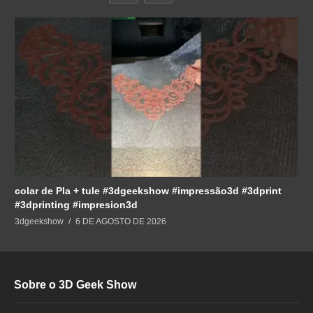
colar de Pla + tule #3dgeekshow #impressão3d #3dprint
#3dprinting #impresion3d
3dgeekshow
6 DE AGOSTO DE 2026
Sobre o 3D Geek Show