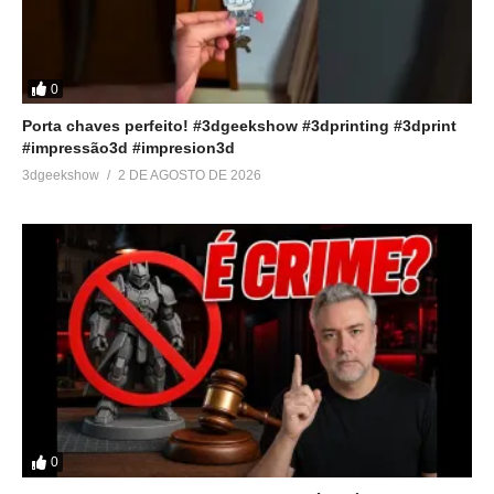
0
Porta chaves perfeito! #3dgeekshow #3dprinting #3dprint
#impressão3d #impresion3d
3dgeekshow
2 DE AGOSTO DE 2026
0