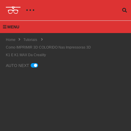
MENU
Home
Tutoriais
Como IMPRIMIR 3D COLORIDO Nas Impressoras 3D
K1 E K1 MAX Da Creality
AUTO NEXT