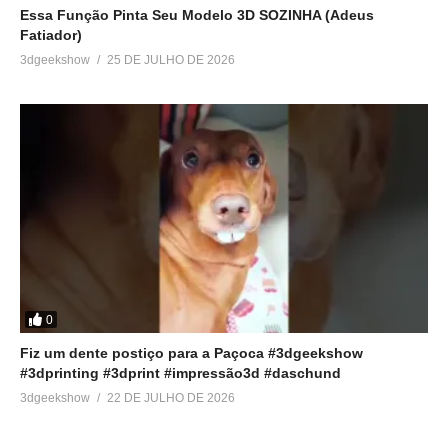
Essa Função Pinta Seu Modelo 3D SOZINHA (Adeus
Fatiador)
3dgeekshow
25 DE JULHO DE 2026
0
Fiz um dente postiço para a Paçoca #3dgeekshow
#3dprinting #3dprint #impressão3d #daschund
3dgeekshow
22 DE JULHO DE 2026