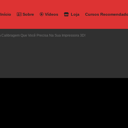
Início
Sobre
Vídeos
Loja
Cursos Recomendad
A Calibragem Que Você Precisa Na Sua Impressora 3D!