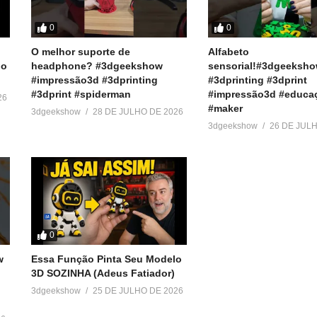
r
0
0
ook e Twitter):
O melhor suporte de
Alfabeto
do
headphone? #3dgeekshow
sensorial!#3dgeeksh
#impressão3d #3dprinting
#3dprinting #3dprint
#3dprint #spiderman
#impressão3d #educa
26
#maker
3dgeekshow
28 DE JULHO DE 2026
3dgeekshow
26 DE JUL
ressora3D #3DPrinter #3DPrinting #creality3d #pressureAdvance #k
0
w
Essa Função Pinta Seu Modelo
)
3D SOZINHA (Adeus Fatiador)
3dgeekshow
25 DE JULHO DE 2026