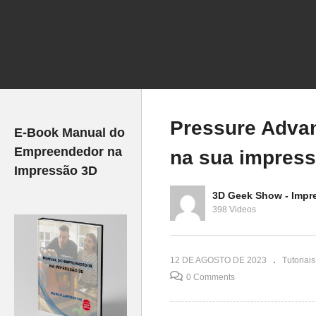
FILAMENTO
Transforme QUALQUER
Co
O 3D?
FOTO em um MODELO 3D!
C
Pressure Advan
E-Book Manual do
Empreendedor na
na sua impress
Impressão 3D
3D Geek Show - Impr
398 Videos
12 DE AGOSTO DE 2023
Tutoriais
0 Comments