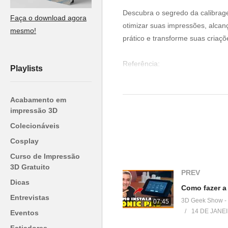
Descubra o segredo da calibrag
Faça o download agora
otimizar suas impressões, alcanç
mesmo!
prático e transforme suas criaçõ
Referência:
Playlists
▶
https://www.klipper3d.org/Pre
Acabamento em
Comando 1:
impressão 3D
SET_VELOCITY_LIMIT SQUAR
Colecionáveis
Comando 2:
Cosplay
– Direct Drive:
Curso de Impressão
TUNING_TOWER COMMAND=SE
3D Gratuito
PREV
Dicas
– Bowden:
Entrevistas
3D Geek Show -
07:45
TUNING_TOWER COMMAND=SE
14 DE JANE
Eventos