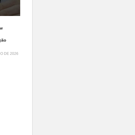
ow
ção
HO DE 2026
lipper