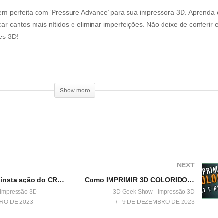
em perfeita com ‘Pressure Advance’ para sua impressora 3D. Aprenda
ar cantos mais nítidos e eliminar imperfeições. Não deixe de conferir 
es 3D!
ssure_Advance.html
Show more
E_CORNER_VELOCITY=1 ACCEL=500
T_PRESSURE_ADVANCE PARAMETER=ADVANCE START=0 FACTO
NEXT
Como fazer a instalação do CREALITY SONIC PAD?
Como IMPRIMIR 3D COLORIDO nas impressoras 3D K1 e K1 MAX da Creality
 Impressão 3D
3D Geek Show - Impressão 3D
T_PRESSURE_ADVANCE PARAMETER=ADVANCE START=0 FACTO
IRO DE 2023
9 DE DEZEMBRO DE 2023