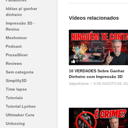
Fatiadores
Loja 3DPrime:
▶www.3dprime.com.br
Idéias p/ ganhar
dinheiro
Cupom: 3DGeekShow
Vídeos relacionados
Impressão 3D -
Venha fazer parte do nosso clu
Resina
▶
http://bit.ly/SejaMembro3DGS
Meshmixer
Podcast
Conheça nossa loja:
PrusaSlicer
▶
https://3dgeekstore.com.br/
0
Reviews
10 VERDADES Sobre Ganhar
Cursos indicados pelo 3DGeek
Sem categoria
Dinheiro com Impressão 3D
▶
http://bit.ly/Cursos3DGS
Simplify3D
3dgeekshow
8 DE AGOSTO DE 20
Time lapse
=========================
Tutoriais
Produtos de impressão 3D super
Tutorial Lychee
▶
http://bit.ly/ListaProdutos3D
Ultimaker Cura
Acesse:
Unboxing