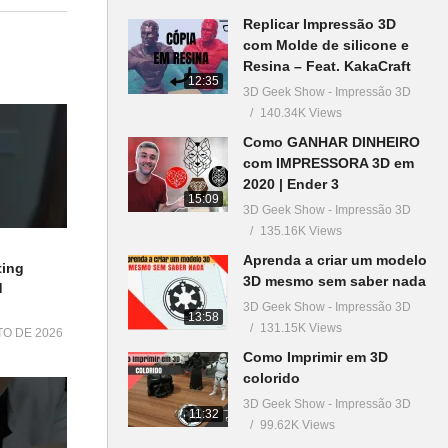
Replicar Impressão 3D
com Molde de silicone e
Resina – Feat. KakaCraft
12:35
3D Geek Show - Impressão 3D
140.34K Views
Como GANHAR DINHEIRO
com IMPRESSORA 3D em
2020 | Ender 3
15:09
3D Geek Show - Impressão 3D
135.16K Views
Aprenda a criar um modelo
ting
3D mesmo sem saber nada
d
3D Geek Show - Impressão 3D
13:58
131.15K Views
TO DE 2026
Como Imprimir em 3D
colorido
3D Geek Show - Impressão 3D
11:32
99.62K Views