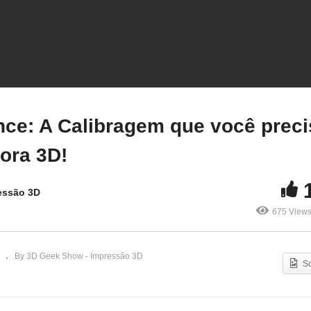
Pressure Advance: A
Calibragem que você
mo fazer a instalação do
precisa na sua impresso
REALITY SONIC PAD?
3D!
ce: A Calibragem que você preci
ora 3D!
essão 3D
675 View
By 3D Geek Show - Impressão 3D
S