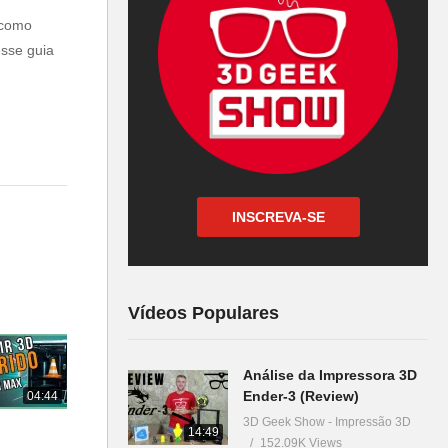
 como
esse guia
INSCREVA-SE
Vídeos Populares
R=.005
Análise da Impressora 3D
Ender-3 (Review)
04:44
R=.020
3D Geek Show - Impressão 3D
14:49
152.09K Views