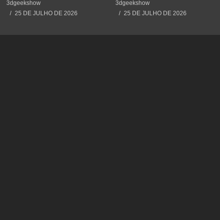
#3dprint #impressão3d
(Adeus Fatiador)
3dgeekshow
3dgeekshow
#decoration #maker
25 DE JULHO DE 2026
25 DE JULHO DE 2026