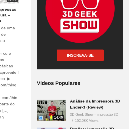
mpressão
ura –
s
e de uma
o de
vou
r cura
INSCREVA-SE
mos
básicas
aproveite!!
rco: ▶
Vídeos Populares
com/thing:
e.com/thin
Análise da Impressora 3D
parte do
Ender-3 (Review)
e […]
3D Geek Show - Impressão 3D
14:49
 3D
152.08K Views
Replicar Impressão 3D