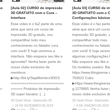
ão
[Aula 02] CURSO de impressão
[Aula 03] CURSO de i
3D GRATUITO com o Cura –
3D GRATUITO com o C
Interface
Configurações básica
Esse vídeo é o faZ parte de uma
Esse vídeo é o faz part
série que será um curso de
série que será um curs
impressão 3D gratuito, vou
impressão 3D gratuito, 
compartilhar todo meu
compartilhar todo meu
conhecimento no fatiador cura
conhecimento no fatiado
com você! E hoje veremos a
com você! E hoje vere
interface. Não esquece seu like e
algumas configurações 
aproveite!! Venha fazer parte do
Não esquece seu like e 
nosso clube exclusivo de
Os modelos usados: Ba
membros:
https://www.thingiverse.
▶http://bit.ly/SejaMembro3DGS
763622 Cubo:
===========================
▶https://www.thingivers
==
====== Produtos de impressão
g:1278865 Venha fazer 
3D super baratos: […]
nosso clube exclusivo d
3D Geek Show - Impressão 3D
3D Geek Show - Impressão
28 DE DEZEMBRO DE 2019
8 DE JANEIRO DE 2020