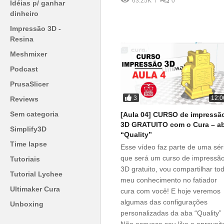
63.25K
0
Idéias p/ ganhar
dinheiro
Impressão 3D -
Resina
Meshmixer
Podcast
PrusaSlicer
3
12:0
Reviews
Sem categoria
[Aula 04] CURSO de impressã
3D GRATUITO com o Cura – a
Simplify3D
“Quality”
Time lapse
Esse vídeo faz parte de uma sér
que será um curso de impressã
Tutoriais
3D gratuito, vou compartilhar to
Tutorial Lychee
meu conhecimento no fatiador
Ultimaker Cura
cura com você! E hoje veremos
algumas das configurações
Unboxing
personalizadas da aba “Quality”