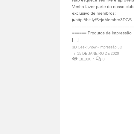
Não esquece seu like e aproveite
Venha fazer parte do nosso club
exclusivo de membros:
▶http://bit.ly/SejaMembro3DGS
=========================
====== Produtos de impressão
[…]
3D Geek Show - Impressão 3D
15 DE JANEIRO DE 2020
18.16K
0