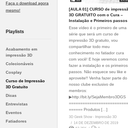
Faça o download agora
[AULA 01] CURSO de impress
mesmo!
3D GRATUITO com o Cura –
Instalação e Primeiros passos
Esse vídeo é o primeiro de uma
Playlists
série que será um curso de
impressão 3D gratuito, vou
compartilhar todo meu
Acabamento em
conhecimento no fatiador cura
impressão 3D
com você! E hoje veremos como
Colecionáveis
fazer a instalação e os primeiros
passos. Não esquece seu like e
Cosplay
aproveite!! Venha fazer parte do
Curso de Impressão
nosso clube exclusivo de
3D Gratuito
membros:
Dicas
▶http://bit.ly/SejaMembro3DGS
=========================
Entrevistas
====== Produtos […]
Eventos
3D Geek Show - Impressão 3D
Fatiadores
14 DE DEZEMBRO DE 2019