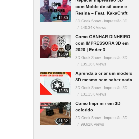
com Molde de silicone e
Resina – Feat. KakaCraft
12:35
3D Geek Show - Impressão 3D
140.34K Views
Como GANHAR DINHEIRO
com IMPRESSORA 3D em
2020 | Ender 3
15:09
3D Geek Show - Impressão 3D
135.16K Views
Aprenda a criar um modelo
3D mesmo sem saber nada
3D Geek Show - Impressão 3D
13:58
131.15K Views
Como Imprimir em 3D
colorido
3D Geek Show - Impressão 3D
11:32
99.62K Views