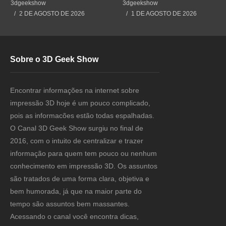
#3dprint #impressão3d
Cometendo um Erro GRAVE
3dgeekshow
3dgeekshow
#impresion3d
2 DE AGOSTO DE 2026
1 DE AGOSTO DE 2026
Sobre o 3D Geek Show
Encontrar informações na internet sobre
impressão 3D hoje é um pouco complicado,
pois as informacões estão todas espalhadas.
O Canal 3D Geek Show surgiu no final de
2016, com o intuito de centralizar e trazer
informação para quem tem pouco ou nenhum
conhecimento em impressão 3D. Os assuntos
são tratados de uma forma clara, objetiva e
bem humorada, já que na maior parte do
tempo são assuntos bem massantes.
Acessando o canal você encontra dicas,