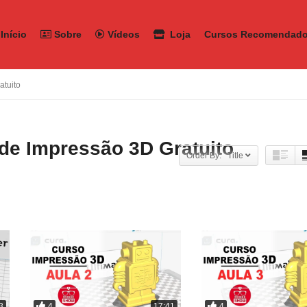
Início
Sobre
Vídeos
Loja
Cursos Recomendad
atuito
de Impressão 3D Gratuito
Order By: Title
4
4
3
17:41