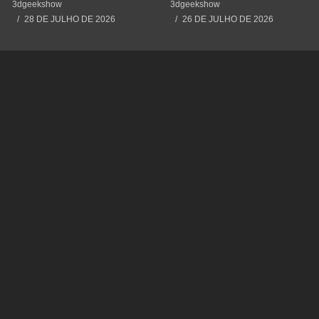
#impressão3d #3dprinting
#3dprinting #3dprint
3dgeekshow
3dgeekshow
#3dprint #spiderman
#impressão3d #educação
28 DE JULHO DE 2026
26 DE JULHO DE 2026
#maker