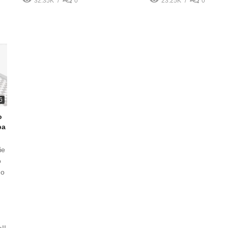
32.35K
0
23.25K
0
6
o
ba
ie
o
do