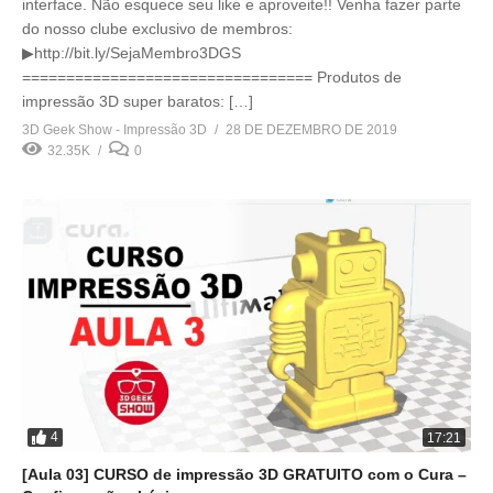
interface. Não esquece seu like e aproveite!! Venha fazer parte
do nosso clube exclusivo de membros:
▶http://bit.ly/SejaMembro3DGS
================================= Produtos de
impressão 3D super baratos: […]
3D Geek Show - Impressão 3D
28 DE DEZEMBRO DE 2019
32.35K
0
4
17:21
[Aula 03] CURSO de impressão 3D GRATUITO com o Cura –