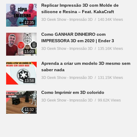
Replicar Impressão 3D com Molde de
silicone e Resina – Feat. KakaCraft
3D Geek Show - Impressão 3D
140.34K Views
12:35
Como GANHAR DINHEIRO com
IMPRESSORA 3D em 2020 | Ender 3
3D Geek Show - Impressão 3D
135.16K Views
15:09
Aprenda a criar um modelo 3D mesmo sem
saber nada
3D Geek Show - Impressão 3D
131.15K Views
13:58
Como Imprimir em 3D colorido
3D Geek Show - Impressão 3D
99.62K Views
11:32