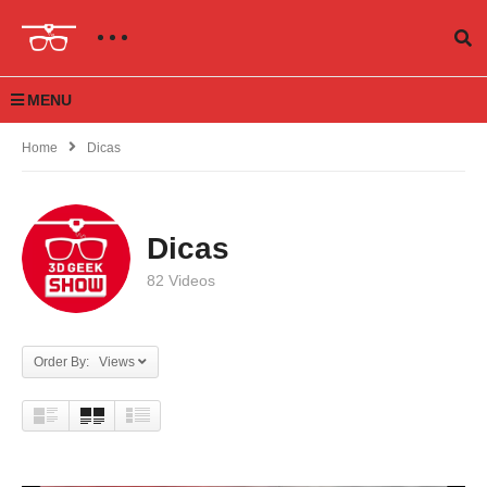
MENU
Home
Dicas
Dicas
82 Videos
Order By: Views