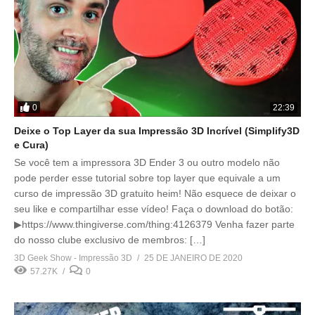
0
22:39
Deixe o Top Layer da sua Impressão 3D Incrível (Simplify3D
e Cura)
Se você tem a impressora 3D Ender 3 ou outro modelo não
pode perder esse tutorial sobre top layer que equivale a um
curso de impressão 3D gratuito heim! Não esquece de deixar o
seu like e compartilhar esse vídeo! Faça o download do botão:
▶https://www.thingiverse.com/thing:4126379 Venha fazer parte
do nosso clube exclusivo de membros: […]
3D Geek Show - Impressão 3D
25 DE JANEIRO DE 2020
57.27K
0