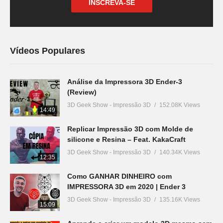
INSCREVA-SE
Vídeos Populares
Análise da Impressora 3D Ender-3
(Review)
3D Geek Show - Impressão 3D
152.08K Views
14:49
Replicar Impressão 3D com Molde de
silicone e Resina – Feat. KakaCraft
3D Geek Show - Impressão 3D
140.34K Views
12:35
Como GANHAR DINHEIRO com
IMPRESSORA 3D em 2020 | Ender 3
3D Geek Show - Impressão 3D
135.16K Views
15:09