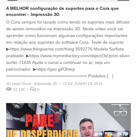
A MELHOR configuração de suportes para o Cura que
encontrei – Impressão 3D
O Cura sempre foi taxado como tendo os suportes mais difíceis
de serem removidos na impressão 3D. Neste vídeo você vai
aprender como funcionam algumas configurações importantes
em relação aos suportes do software Cura. Teste de suporte:
▶https://www.thingiverse.com/thing:3592276 Modelo Surfista
prateado: ▶https://www.myminifactory.com/object/3d-print-silver-
surfer-71645 Ajude o canal a continuar no ar, seja um
patrocinador: ▶https://goo.gl/f3htep
================================= Produtos […]
3D Geek Show - Impressão 3D
22 DE JUNHO DE 2019
62.13K
0