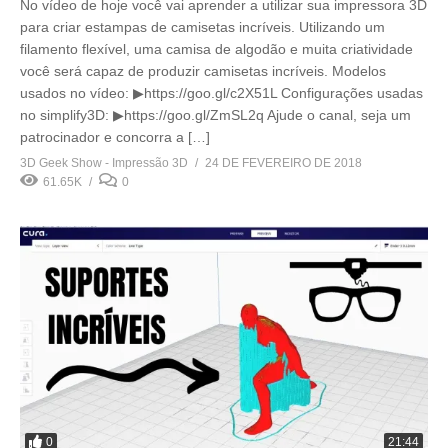
No vídeo de hoje você vai aprender a utilizar sua impressora 3D
para criar estampas de camisetas incríveis. Utilizando um
filamento flexível, uma camisa de algodão e muita criatividade
você será capaz de produzir camisetas incríveis. Modelos
usados no vídeo: ▶https://goo.gl/c2X51L Configurações usadas
no simplify3D: ▶https://goo.gl/ZmSL2q Ajude o canal, seja um
patrocinador e concorra a […]
3D Geek Show - Impressão 3D
24 DE FEVEREIRO DE 2018
61.65K
0
0
21:44