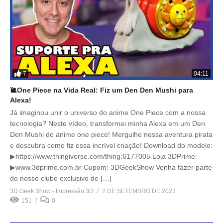
7
04:11
🐌One Piece na Vida Real: Fiz um Den Den Mushi para
Alexa!
Já imaginou unir o universo do anime One Piece com a nossa
tecnologia? Neste vídeo, transformei minha Alexa em um Den
Den Mushi do anime one piece! Mergulhe nessa aventura pirata
e descubra como fiz essa incrível criação! Download do modelo:
▶https://www.thingiverse.com/thing:6177005 Loja 3DPrime:
▶www.3dprime.com.br Cupom: 3DGeekShow Venha fazer parte
do nosso clube exclusivo de […]
3D Geek Show - Impressão 3D
2 DE SETEMBRO DE 2023
151
0