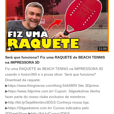
9
21:09
Será que funciona? Fiz uma RAQUETE de BEACH TENNIS
na IMPRESSORA 3D
Fiz uma RAQUETE de BEACH TENNIS na IMPRESSORA 3D
usando o fusion360 e o prusa slicer. Será que funciona?
Download da raquete:
▶https://www.thingiverse.com/thing:5444809 Site 3Dprime:
▶https://www.3dprime.com.br/ Cupom: 3dgeekshow Venha
fazer parte do nosso clube exclusivo de membros:
▶http://bit.ly/SejaMembro3DGS Conheça nossa loja:
▶https://3dgeekstore.com.br/ Cursos indicados pelo
3DGeekShow ▶http://bit.ly/Cursos3DGS