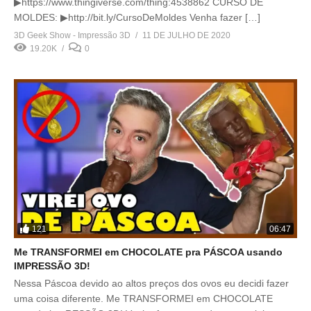
▶https://www.thingiverse.com/thing:4538862 CURSO DE
MOLDES: ▶http://bit.ly/CursoDeMoldes Venha fazer […]
3D Geek Show - Impressão 3D
11 DE JULHO DE 2020
19.20K
0
121
06:47
Me TRANSFORMEI em CHOCOLATE pra PÁSCOA usando
IMPRESSÃO 3D!
Nessa Páscoa devido ao altos preços dos ovos eu decidi fazer
uma coisa diferente. Me TRANSFORMEI em CHOCOLATE