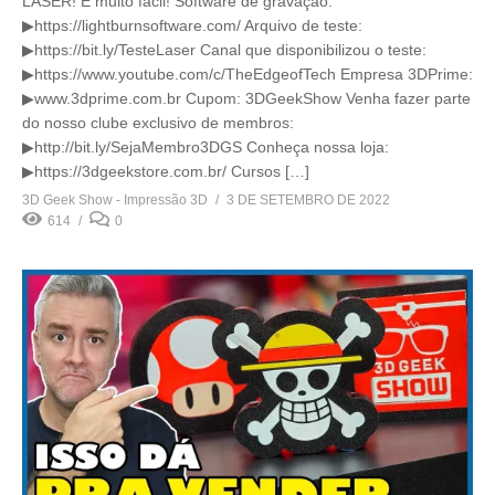
LASER! É muito fácil! Software de gravação:
▶https://lightburnsoftware.com/ Arquivo de teste:
▶https://bit.ly/TesteLaser Canal que disponibilizou o teste:
▶https://www.youtube.com/c/TheEdgeofTech Empresa 3DPrime:
▶www.3dprime.com.br Cupom: 3DGeekShow Venha fazer parte
do nosso clube exclusivo de membros:
▶http://bit.ly/SejaMembro3DGS Conheça nossa loja:
▶https://3dgeekstore.com.br/ Cursos […]
3D Geek Show - Impressão 3D
3 DE SETEMBRO DE 2022
614
0