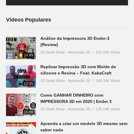
Vídeos Populares
Análise da Impressora 3D Ender-3
(Review)
3D Geek Show - Impressão 3D
152.09K Views
14:49
Replicar Impressão 3D com Molde de
silicone e Resina – Feat. KakaCraft
3D Geek Show - Impressão 3D
140.34K Views
12:35
Como GANHAR DINHEIRO com
IMPRESSORA 3D em 2020 | Ender 3
3D Geek Show - Impressão 3D
135.16K Views
15:09
Aprenda a criar um modelo 3D mesmo sem
saber nada