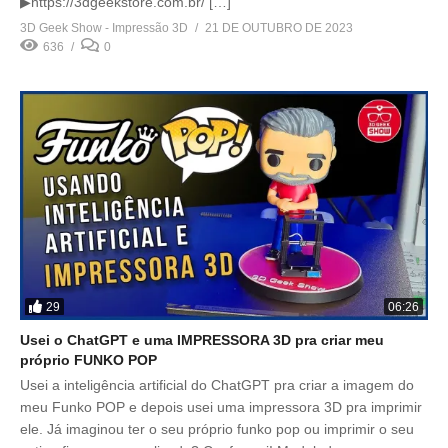
▶https://3dgeekstore.com.br/ […]
3D Geek Show - Impressão 3D
21 DE OUTUBRO DE 2023
636
0
29
06:26
Usei o ChatGPT e uma IMPRESSORA 3D pra criar meu
próprio FUNKO POP
Usei a inteligência artificial do ChatGPT pra criar a imagem do
meu Funko POP e depois usei uma impressora 3D pra imprimir
ele. Já imaginou ter o seu próprio funko pop ou imprimir o seu