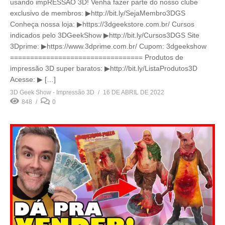
usando impRESSÃO 3D! Venha fazer parte do nosso clube
exclusivo de membros: ▶http://bit.ly/SejaMembro3DGS
Conheça nossa loja: ▶https://3dgeekstore.com.br/ Cursos
indicados pelo 3DGeekShow ▶http://bit.ly/Cursos3DGS Site
3Dprime: ▶https://www.3dprime.com.br/ Cupom: 3dgeekshow
================================= Produtos de
impressão 3D super baratos: ▶http://bit.ly/ListaProdutos3D
Acesse: ▶ […]
3D Geek Show - Impressão 3D
16 DE ABRIL DE 2022
848
0