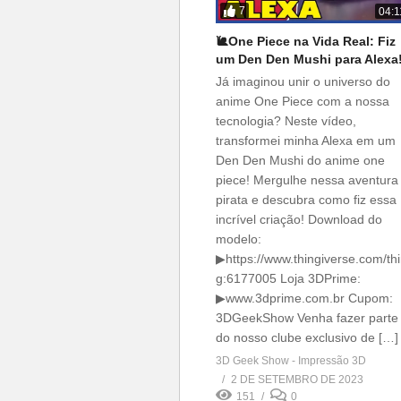
7
04:1
🐌One Piece na Vida Real: Fiz
um Den Den Mushi para Alexa
Já imaginou unir o universo do
anime One Piece com a nossa
tecnologia? Neste vídeo,
transformei minha Alexa em um
Den Den Mushi do anime one
piece! Mergulhe nessa aventura
pirata e descubra como fiz essa
incrível criação! Download do
modelo:
▶https://www.thingiverse.com/th
g:6177005 Loja 3DPrime:
▶www.3dprime.com.br Cupom:
3DGeekShow Venha fazer parte
do nosso clube exclusivo de […]
3D Geek Show - Impressão 3D
2 DE SETEMBRO DE 2023
151
0