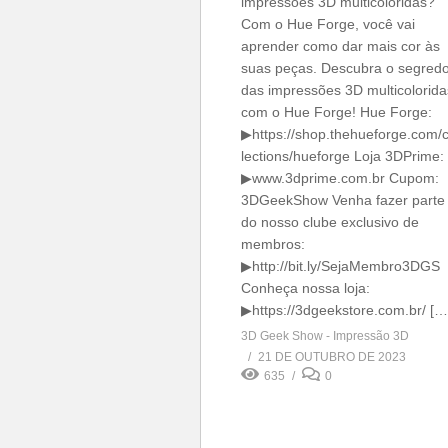
impressões 3D multicoloridas?
Com o Hue Forge, você vai
aprender como dar mais cor às
suas peças. Descubra o segred
das impressões 3D multicolorida
com o Hue Forge! Hue Forge:
▶https://shop.thehueforge.com/c
lections/hueforge Loja 3DPrime:
▶www.3dprime.com.br Cupom:
3DGeekShow Venha fazer parte
do nosso clube exclusivo de
membros:
▶http://bit.ly/SejaMembro3DGS
Conheça nossa loja:
▶https://3dgeekstore.com.br/ […
3D Geek Show - Impressão 3D
21 DE OUTUBRO DE 2023
635
0