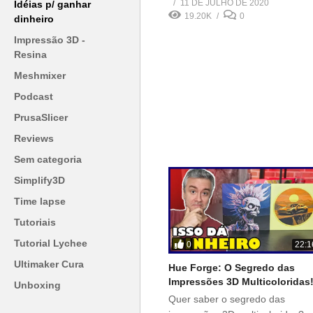
11 DE JULHO DE 2020
Idéias p/ ganhar
19.20K
0
dinheiro
Impressão 3D -
Resina
Meshmixer
Podcast
PrusaSlicer
Reviews
Sem categoria
Simplify3D
Time lapse
Tutoriais
Tutorial Lychee
0
22:1
Ultimaker Cura
Hue Forge: O Segredo das
Impressões 3D Multicoloridas
Unboxing
Quer saber o segredo das