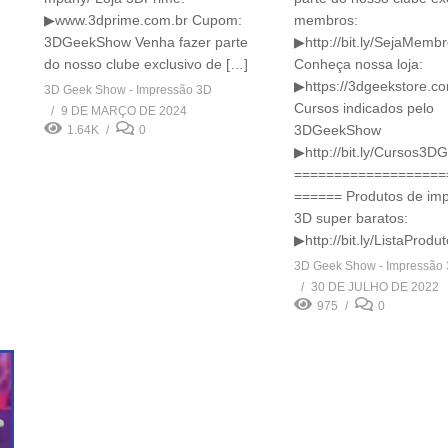
▶www.3dprime.com.br Cupom:
membros:
3DGeekShow Venha fazer parte
▶http://bit.ly/SejaMem
do nosso clube exclusivo de […]
Conheça nossa loja:
▶https://3dgeekstore.co
3D Geek Show - Impressão 3D
Cursos indicados pelo
9 DE MARÇO DE 2024
3DGeekShow
1.64K
0
▶http://bit.ly/Cursos3D
===================
====== Produtos de im
3D super baratos:
▶http://bit.ly/ListaProd
3D Geek Show - Impressão
30 DE JULHO DE 2022
975
0