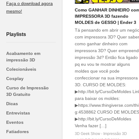
Faça o download agora
Como GANHAR DINHEIRO co
mesmo!
IMPRESSORA 3D fazendo
MOLDES de GESSO | Ender 3
Tá pensando em abrir um negóc
Playlists
com impressora 3D? Quer sabe
como ganhar dinheiro com
impressora 3D? Quer empreend
Acabamento em
impressão 3d? Então fica ligado
impressão 3D
pq eu vou te mostrar alguns
Colecionáveis
moldes que você pode
confeccionar na sua impressora
Cosplay
3D. CURSO DE MOLDES:
Curso de Impressão
▶http://bit.ly/CursoDeMoldes Lin
3D Gratuito
para baixar os moldes:
Dicas
▶https://www.thingiverse.com/th
g:4538862 CURSO DE MOLDES
Entrevistas
▶http://bit.ly/CursoDeMoldes
Eventos
Venha fazer […]
Fatiadores
3D Geek Show - Impressão 3D