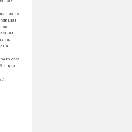
ssão 3D
asso como
uminárias
como
sora 3D
nárias
rca a
inheiro com
 Site que
 3D