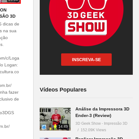
ION
SÃO 3D
5 dicas de
es na sua
ação
s.
om/c/Loga
INSCREVA-SE
do Logan:
cultura.co
om.br/
Vídeos Populares
nha fazer
clusivo de
Análise da Impressora 3D
bro3DGS
Ender-3 (Review)
3D Geek Show - Impressão 3D
m.br/
14:49
152.09K Views
Replicar Impressão 3D