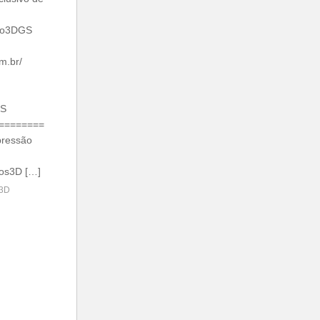
bro3DGS
m.br/
GS
========
pressão
utos3D […]
 3D