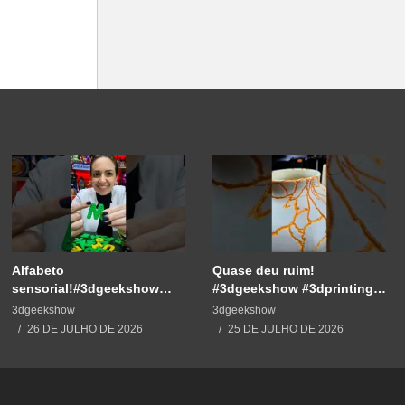
Alfabeto
Quase deu ruim!
sensorial!#3dgeekshow
#3dgeekshow #3dprinting
#3dprinting #3dprint
#3dprint #impressão3d
3dgeekshow
3dgeekshow
#impressão3d #educação
#decoration #maker
26 DE JULHO DE 2026
25 DE JULHO DE 2026
#maker