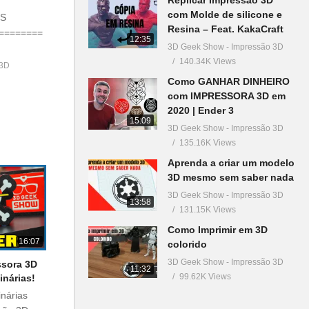
com Molde de silicone e
GS
Resina – Feat. KakaCraft
========
12:35
3D Geek Show - Impressão 3D
]
140.34K Views
 3D
Como GANHAR DINHEIRO
com IMPRESSORA 3D em
2020 | Ender 3
15:09
3D Geek Show - Impressão 3D
135.16K Views
Aprenda a criar um modelo
3D mesmo sem saber nada
3D Geek Show - Impressão 3D
13:58
131.15K Views
Como Imprimir em 3D
16:07
colorido
3D Geek Show - Impressão 3D
ssora 3D
11:32
99.62K Views
inárias!
inárias