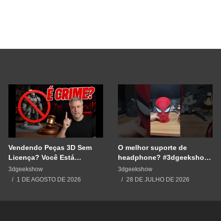
Vendendo Peças 3D Sem
O melhor suporte de
Licença? Você Está
headphone? #3dgeekshow
Cometendo um Erro GRAVE
#impressão3d #3dprinting
3dgeekshow
3dgeekshow
#3dprint #spiderman
1 DE AGOSTO DE 2026
28 DE JULHO DE 2026