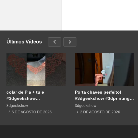
Últimos Vídeos
colar de Pla + tule
Porta chaves perfeito!
#3dgeekshow
#3dgeekshow #3dprinting
#impressão3d #3dprint
#3dprint #impressão3d
3dgeekshow
3dgeekshow
#3dprinting #impresion3d
#impresion3d
6 DE AGOSTO DE 2026
2 DE AGOSTO DE 2026