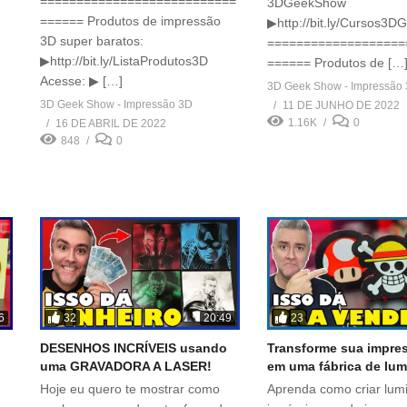
===========================
3DGeekShow
====== Produtos de impressão
▶http://bit.ly/Cursos3D
3D super baratos:
===================
▶http://bit.ly/ListaProdutos3D
====== Produtos de […
Acesse: ▶ […]
3D Geek Show - Impressão
3D Geek Show - Impressão 3D
11 DE JUNHO DE 2022
1.16K
0
16 DE ABRIL DE 2022
848
0
32
23
6
20:49
DESENHOS INCRÍVEIS usando
Transforme sua impre
!
uma GRAVADORA A LASER!
em uma fábrica de lum
Hoje eu quero te mostrar como
Aprenda como criar lum