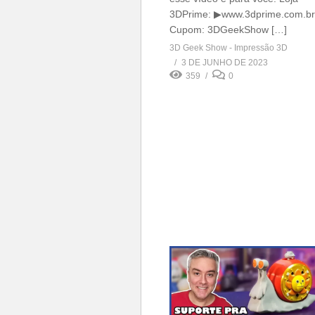
3DPrime: ▶www.3dprime.com.br
Cupom: 3DGeekShow […]
3D Geek Show - Impressão 3D
3 DE JUNHO DE 2023
359
0