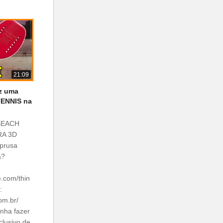
21:09
iz uma
ENNIS na
BEACH
RA 3D
 prusa
a?
e.com/thin
:
om.br/
nha fazer
clusivo de