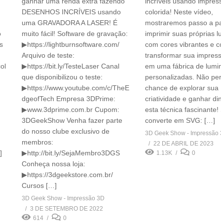
ganhar uma renda extra fazendo
incríveis usando impre
DESENHOS INCRÍVEIS usando
colorida! Neste vídeo,
uma GRAVADORA A LASER! É
mostraremos passo a p
o
muito fácil! Software de gravação:
imprimir suas próprias l
s
▶https://lightburnsoftware.com/
com cores vibrantes e 
Arquivo de teste:
transformar sua impres
ol
▶https://bit.ly/TesteLaser Canal
em uma fábrica de lumi
que disponibilizou o teste:
personalizadas. Não pe
▶https://www.youtube.com/c/TheE
chance de explorar sua
dgeofTech Empresa 3DPrime:
criatividade e ganhar d
▶www.3dprime.com.br Cupom:
esta técnica fascinante!
3DGeekShow Venha fazer parte
converte em SVG: […]
do nosso clube exclusivo de
3D Geek Show - Impressão
membros:
22 DE ABRIL DE 2023
]
▶http://bit.ly/SejaMembro3DGS
1.13K
0
Conheça nossa loja:
▶https://3dgeekstore.com.br/
Cursos […]
3D Geek Show - Impressão 3D
3 DE SETEMBRO DE 2022
614
0