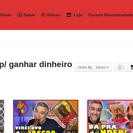
Início
Sobre
Vídeos
Loja
Cursos Recomendad
 p/ ganhar dinheiro
Order By: Views
121
48
8
06:47