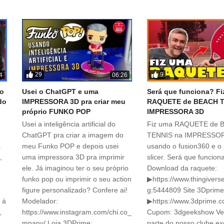
29
9
4
06:26
ão
Usei o ChatGPT e uma
Será que funciona? F
do
IMPRESSORA 3D pra criar meu
RAQUETE de BEACH T
próprio FUNKO POP
IMPRESSORA 3D
Usei a inteligência artificial do
Fiz uma RAQUETE de 
ChatGPT pra criar a imagem do
TENNIS na IMPRESSO
a
meu Funko POP e depois usei
usando o fusion360 e o
,
uma impressora 3D pra imprimir
slicer. Será que funcion
ele. Já imaginou ter o seu próprio
Download da raquete:
funko pop ou imprimir o seu action
▶https://www.thingivers
figure personalizado? Confere ai!
g:5444809 Site 3Dprime
 à
Modelador:
▶https://www.3dprime.c
,
https://www.instagram.com/chi.co_
Cupom: 3dgeekshow Ve
mpany/ Loja 3DPrime:
parte do nosso clube ex