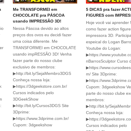
m
Me TRANSFORMEI em
5 DICAS pra fazer ACT
CHOCOLATE pra PÁSCOA
FIGURES com IMPRES
usando IMPRESSÃO 3D!
Hoje você vai aprender 
io
Nessa Páscoa devido ao altos
como fazer action figur
r
preços dos ovos eu decidi fazer
impressora 3D. Particip
uma coisa diferente. Me
espeical do Logan Barro
er
TRANSFORMEI em CHOCOLATE
Youtube do Logan:
usando impRESSÃO 3D! Venha
▶https://www.youtube.c
fazer parte do nosso clube
nBarrosSculptor Curso 
exclusivo de membros:
▶https://www.cursodees
▶http://bit.ly/SejaMembro3DGS
m/ Site 3Dprime:
Conheça nossa loja:
▶https://www.3dprime.c
k
▶https://3dgeekstore.com.br/
Cupom: 3dgeekshow Ve
Cursos indicados pelo
parte do nosso clube ex
in
3DGeekShow
membros:
:
▶http://bit.ly/Cursos3DGS Site
▶http://bit.ly/SejaMem
3Dprime:
Conheça nossa loja:
▶https://www.3dprime.com.br/
▶https://3dgeekstore.co
Cupom: 3dgeekshow
Cursos indicados pelo