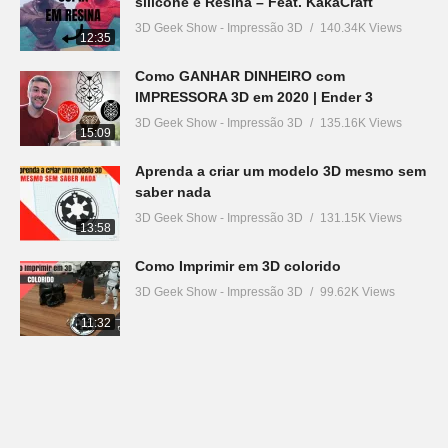
silicone e Resina – Feat. KakaCraft
3D Geek Show - Impressão 3D
140.34K Views
12:35
Como GANHAR DINHEIRO com
IMPRESSORA 3D em 2020 | Ender 3
3D Geek Show - Impressão 3D
135.16K Views
15:09
Aprenda a criar um modelo 3D mesmo sem
saber nada
3D Geek Show - Impressão 3D
131.15K Views
13:58
Como Imprimir em 3D colorido
3D Geek Show - Impressão 3D
99.62K Views
11:32