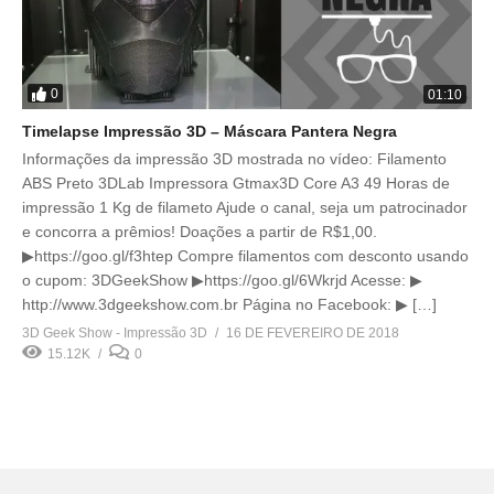
0
01:10
Timelapse Impressão 3D – Máscara Pantera Negra
Informações da impressão 3D mostrada no vídeo: Filamento
ABS Preto 3DLab Impressora Gtmax3D Core A3 49 Horas de
impressão 1 Kg de filameto Ajude o canal, seja um patrocinador
e concorra a prêmios! Doações a partir de R$1,00.
▶https://goo.gl/f3htep Compre filamentos com desconto usando
o cupom: 3DGeekShow ▶https://goo.gl/6Wkrjd Acesse: ▶
http://www.3dgeekshow.com.br Página no Facebook: ▶ […]
3D Geek Show - Impressão 3D
16 DE FEVEREIRO DE 2018
15.12K
0