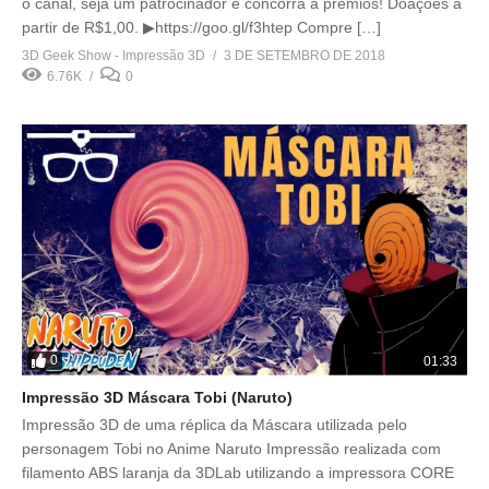
o canal, seja um patrocinador e concorra a prêmios! Doações a
partir de R$1,00. ▶https://goo.gl/f3htep Compre […]
3D Geek Show - Impressão 3D
3 DE SETEMBRO DE 2018
6.76K
0
0
01:33
Impressão 3D Máscara Tobi (Naruto)
Impressão 3D de uma réplica da Máscara utilizada pelo
personagem Tobi no Anime Naruto Impressão realizada com
filamento ABS laranja da 3DLab utilizando a impressora CORE