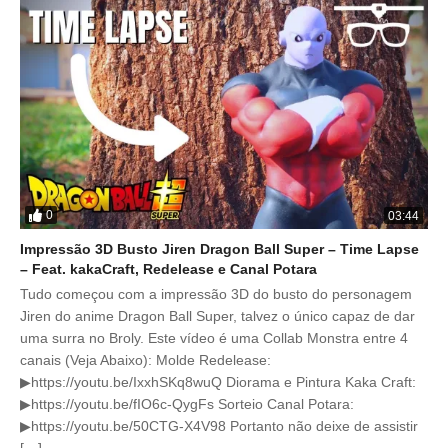
0
03:44
Impressão 3D Busto Jiren Dragon Ball Super – Time Lapse
– Feat. kakaCraft, Redelease e Canal Potara
Tudo começou com a impressão 3D do busto do personagem
Jiren do anime Dragon Ball Super, talvez o único capaz de dar
uma surra no Broly. Este vídeo é uma Collab Monstra entre 4
canais (Veja Abaixo): Molde Redelease:
▶https://youtu.be/IxxhSKq8wuQ Diorama e Pintura Kaka Craft:
▶https://youtu.be/fIO6c-QygFs Sorteio Canal Potara:
▶https://youtu.be/50CTG-X4V98 Portanto não deixe de assistir
[…]