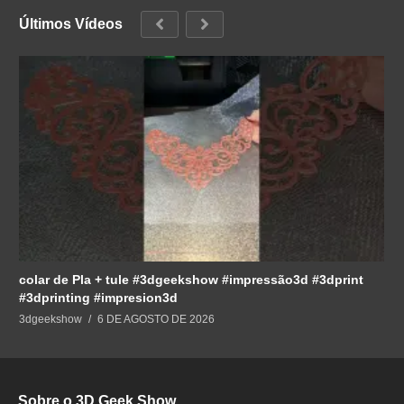
Últimos Vídeos
colar de Pla + tule #3dgeekshow #impressão3d #3dprint
#3dprinting #impresion3d
3dgeekshow
6 DE AGOSTO DE 2026
Sobre o 3D Geek Show