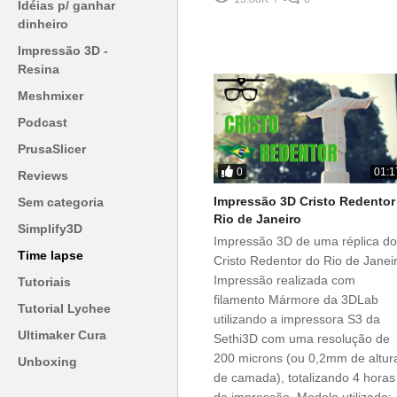
Idéias p/ ganhar
dinheiro
Impressão 3D -
Resina
Meshmixer
Podcast
PrusaSlicer
0
01:1
Reviews
Impressão 3D Cristo Redentor
Sem categoria
Rio de Janeiro
Simplify3D
Impressão 3D de uma réplica do
Time lapse
Cristo Redentor do Rio de Janei
Impressão realizada com
Tutoriais
filamento Mármore da 3DLab
Tutorial Lychee
utilizando a impressora S3 da
Ultimaker Cura
Sethi3D com uma resolução de
200 microns (ou 0,2mm de altur
Unboxing
de camada), totalizando 4 horas