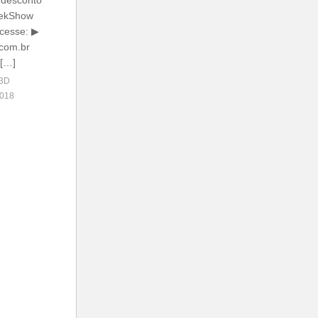
 desconto
eekShow
Acesse: ▶
.com.br
 […]
 3D
018