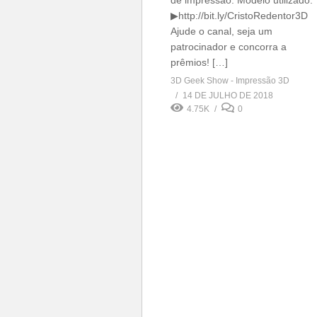
de impressão. Modelo utilizado:
▶http://bit.ly/CristoRedentor3D
Ajude o canal, seja um
patrocinador e concorra a
prêmios! […]
3D Geek Show - Impressão 3D
14 DE JULHO DE 2018
4.75K
0