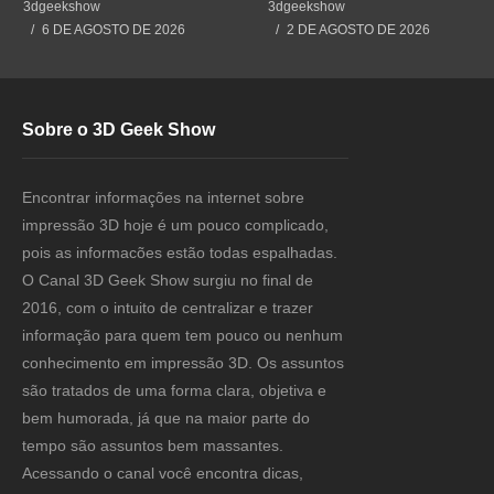
#impressão3d #3dprint
#3dprint #impressão3d
3dgeekshow
3dgeekshow
#3dprinting #impresion3d
#impresion3d
6 DE AGOSTO DE 2026
2 DE AGOSTO DE 2026
Sobre o 3D Geek Show
Encontrar informações na internet sobre
impressão 3D hoje é um pouco complicado,
pois as informacões estão todas espalhadas.
O Canal 3D Geek Show surgiu no final de
2016, com o intuito de centralizar e trazer
informação para quem tem pouco ou nenhum
conhecimento em impressão 3D. Os assuntos
são tratados de uma forma clara, objetiva e
bem humorada, já que na maior parte do
tempo são assuntos bem massantes.
Acessando o canal você encontra dicas,