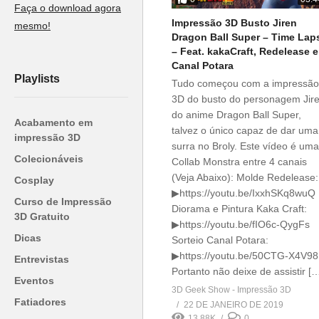
Faça o download agora
Impressão 3D Busto Jiren
mesmo!
Dragon Ball Super – Time Lap
– Feat. kakaCraft, Redelease e
Canal Potara
Playlists
Tudo começou com a impressão
3D do busto do personagem Jir
do anime Dragon Ball Super,
Acabamento em
talvez o único capaz de dar uma
impressão 3D
surra no Broly. Este vídeo é uma
Colecionáveis
Collab Monstra entre 4 canais
(Veja Abaixo): Molde Redelease:
Cosplay
▶https://youtu.be/IxxhSKq8wuQ
Curso de Impressão
Diorama e Pintura Kaka Craft:
3D Gratuito
▶https://youtu.be/fIO6c-QygFs
Dicas
Sorteio Canal Potara:
▶https://youtu.be/50CTG-X4V98
Entrevistas
Portanto não deixe de assistir [
Eventos
3D Geek Show - Impressão 3D
Fatiadores
22 DE JANEIRO DE 2019
13.88K
0