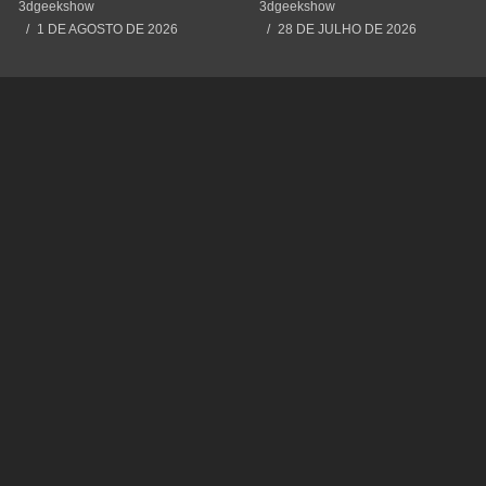
Cometendo um Erro GRAVE
#impressão3d #3dprinting
3dgeekshow
3dgeekshow
#3dprint #spiderman
1 DE AGOSTO DE 2026
28 DE JULHO DE 2026