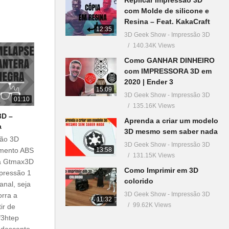
com Molde de silicone e
Resina – Feat. KakaCraft
12:35
3D Geek Show - Impressão 3D
140.34K Views
Como GANHAR DINHEIRO
com IMPRESSORA 3D em
2020 | Ender 3
15:09
3D Geek Show - Impressão 3D
01:10
135.16K Views
3D –
Aprenda a criar um modelo
a
3D mesmo sem saber nada
são 3D
3D Geek Show - Impressão 3D
13:58
amento ABS
131.15K Views
ra Gtmax3D
Como Imprimir em 3D
pressão 1
colorido
anal, seja
3D Geek Show - Impressão 3D
orra a
11:32
99.62K Views
ir de
f3htep