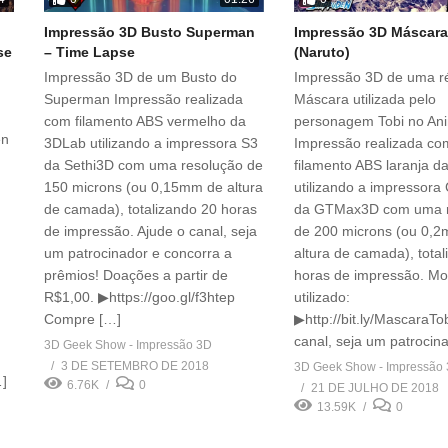
Impressão 3D Busto Superman
Impressão 3D Máscara
se
– Time Lapse
(Naruto)
Impressão 3D de um Busto do
Impressão 3D de uma ré
Superman Impressão realizada
Máscara utilizada pelo
com filamento ABS vermelho da
personagem Tobi no An
en
3DLab utilizando a impressora S3
Impressão realizada co
da Sethi3D com uma resolução de
filamento ABS laranja 
150 microns (ou 0,15mm de altura
utilizando a impressor
de camada), totalizando 20 horas
da GTMax3D com uma r
de impressão. Ajude o canal, seja
de 200 microns (ou 0,
um patrocinador e concorra a
altura de camada), tota
prêmios! Doações a partir de
horas de impressão. Mo
R$1,00. ▶https://goo.gl/f3htep
utilizado:
Compre […]
▶http://bit.ly/MascaraTo
canal, seja um patrocin
3D Geek Show - Impressão 3D
3 DE SETEMBRO DE 2018
3D Geek Show - Impressão
…]
6.76K
0
21 DE JULHO DE 2018
13.59K
0