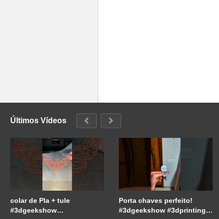
Últimos Vídeos
colar de Pla + tule
Porta chaves perfeito!
#3dgeekshow
#3dgeekshow #3dprinting