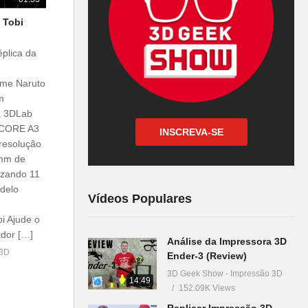
 Tobi
plica da
ime Naruto
m
da 3DLab
a CORE A3
INSCREVA-SE
esolução
2mm de
lizando 11
delo
Vídeos Populares
bi Ajude o
ador […]
Análise da Impressora 3D
 3D
Ender-3 (Review)
3D Geek Show - Impressão 3D
14:49
152.09K Views
Replicar Impressão 3D