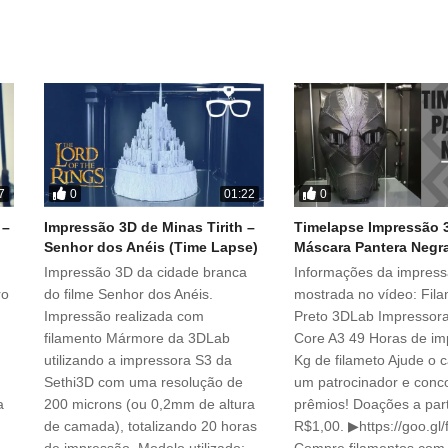
0
0
7
01:22
 –
Impressão 3D de Minas Tirith –
Timelapse Impressão 
Senhor dos Anéis (Time Lapse)
Máscara Pantera Negr
Impressão 3D da cidade branca
Informações da impres
ro
do filme Senhor dos Anéis.
mostrada no vídeo: Fil
Impressão realizada com
Preto 3DLab Impresso
filamento Mármore da 3DLab
Core A3 49 Horas de im
utilizando a impressora S3 da
Kg de filameto Ajude o c
Sethi3D com uma resolução de
um patrocinador e conc
a
200 microns (ou 0,2mm de altura
prêmios! Doações a part
de camada), totalizando 20 horas
R$1,00. ▶https://goo.gl/