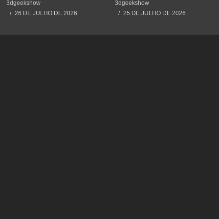
#3dprinting #3dprint
#3dprint #impressão3d
3dgeekshow
3dgeekshow
#impressão3d #educação
#decoration #maker
26 DE JULHO DE 2026
25 DE JULHO DE 2026
#maker