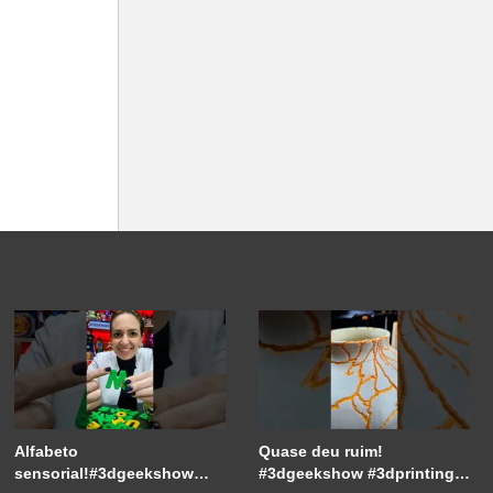
Alfabeto
Quase deu ruim!
sensorial!#3dgeekshow
#3dgeekshow #3dprinting