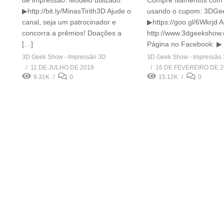
de impressão. Modelo utilizado:
Compre filamentos com
▶http://bit.ly/MinasTirith3D Ajude o
usando o cupom: 3DG
canal, seja um patrocinador e
▶https://goo.gl/6Wkrjd 
concorra a prêmios! Doações a
http://www.3dgeekshow
[…]
Página no Facebook: ▶
3D Geek Show - Impressão 3D
3D Geek Show - Impressão
11 DE JULHO DE 2018
16 DE FEVEREIRO DE 2
9.31K
0
15.12K
0