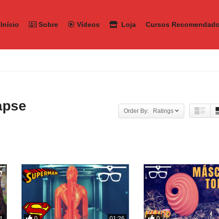
Início
Sobre
Vídeos
Loja
Cursos Recomendad
apse
Order By: Ratings
0
0
4
01:26