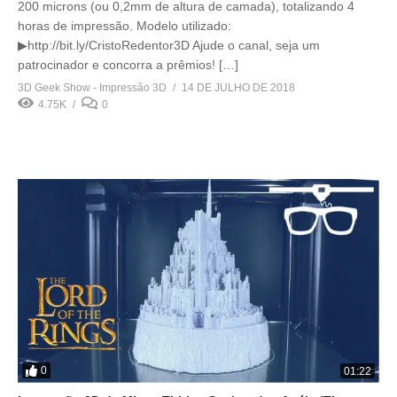
200 microns (ou 0,2mm de altura de camada), totalizando 4
horas de impressão. Modelo utilizado:
▶http://bit.ly/CristoRedentor3D Ajude o canal, seja um
patrocinador e concorra a prêmios! […]
3D Geek Show - Impressão 3D
14 DE JULHO DE 2018
4.75K
0
0
01:22