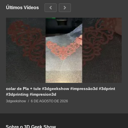
Últimos Vídeos
colar de Pla + tule #3dgeekshow #impressão3d #3dprint
#3dprinting #impresion3d
3dgeekshow
6 DE AGOSTO DE 2026
Sobre o 3D Geek Show