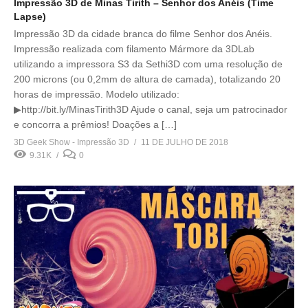
Impressão 3D de Minas Tirith – Senhor dos Anéis (Time
Lapse)
Impressão 3D da cidade branca do filme Senhor dos Anéis.
Impressão realizada com filamento Mármore da 3DLab
utilizando a impressora S3 da Sethi3D com uma resolução de
200 microns (ou 0,2mm de altura de camada), totalizando 20
horas de impressão. Modelo utilizado:
▶http://bit.ly/MinasTirith3D Ajude o canal, seja um patrocinador
e concorra a prêmios! Doações a […]
3D Geek Show - Impressão 3D
11 DE JULHO DE 2018
9.31K
0