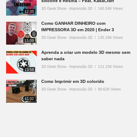
silicone e Resina – Feat. KakaCraft
3D Geek Show - Impressão 3D
140.34K Views
12:35
Como GANHAR DINHEIRO com
IMPRESSORA 3D em 2020 | Ender 3
3D Geek Show - Impressão 3D
135.16K Views
15:09
Aprenda a criar um modelo 3D mesmo sem
saber nada
3D Geek Show - Impressão 3D
131.15K Views
13:58
Como Imprimir em 3D colorido
3D Geek Show - Impressão 3D
99.62K Views
11:32