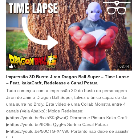
0
03:44
Impressão 3D Busto Jiren Dragon Ball Super – Time Lapse
– Feat. kakaCraft, Redelease e Canal Potara
Tudo começou com a impressão 3D do busto do personagem
Jiren do anime Dragon Ball Super, talvez o único capaz de dar
uma surra no Broly. Este vídeo é uma Collab Monstra entre 4
canais (Veja Abaixo): Molde Redelease:
▶https://youtu.be/IxxhSKq8wuQ Diorama e Pintura Kaka Craft:
▶https://youtu.be/fIO6c-QygFs Sorteio Canal Potara:
▶https://youtu.be/50CTG-X4V98 Portanto não deixe de assistir
[…]