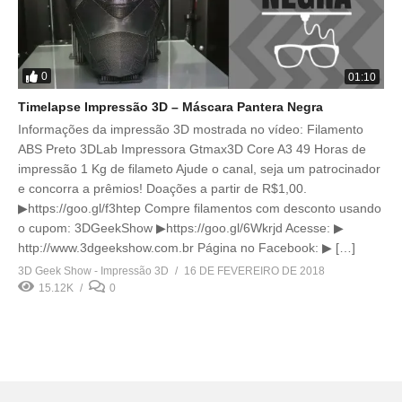
0
01:10
Timelapse Impressão 3D – Máscara Pantera Negra
Informações da impressão 3D mostrada no vídeo: Filamento
ABS Preto 3DLab Impressora Gtmax3D Core A3 49 Horas de
impressão 1 Kg de filameto Ajude o canal, seja um patrocinador
e concorra a prêmios! Doações a partir de R$1,00.
▶https://goo.gl/f3htep Compre filamentos com desconto usando
o cupom: 3DGeekShow ▶https://goo.gl/6Wkrjd Acesse: ▶
http://www.3dgeekshow.com.br Página no Facebook: ▶ […]
3D Geek Show - Impressão 3D
16 DE FEVEREIRO DE 2018
15.12K
0