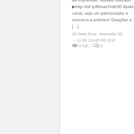
de impressão. Modelo utilizado:
▶http://bit.ly/MinasTirith3D Ajude
canal, seja um patrocinador e
concorra a prêmios! Doações a
[…]
3D Geek Show - Impressão 3D
11 DE JULHO DE 2018
9.31K
0