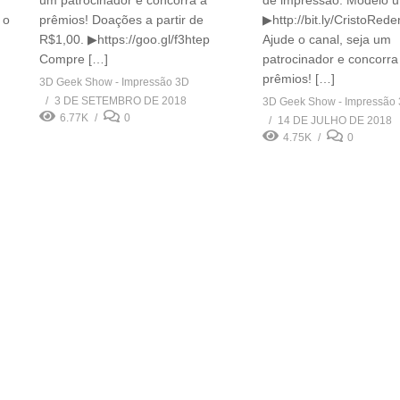
um patrocinador e concorra a
de impressão. Modelo ut
 o
prêmios! Doações a partir de
▶http://bit.ly/CristoRed
R$1,00. ▶https://goo.gl/f3htep
Ajude o canal, seja um
Compre […]
patrocinador e concorra
prêmios! […]
3D Geek Show - Impressão 3D
3 DE SETEMBRO DE 2018
3D Geek Show - Impressão
6.77K
0
14 DE JULHO DE 2018
4.75K
0