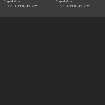
#3dprint #impressão3d
Cometendo um Erro GRAVE
3dgeekshow
3dgeekshow
#impresion3d
2 DE AGOSTO DE 2026
1 DE AGOSTO DE 2026