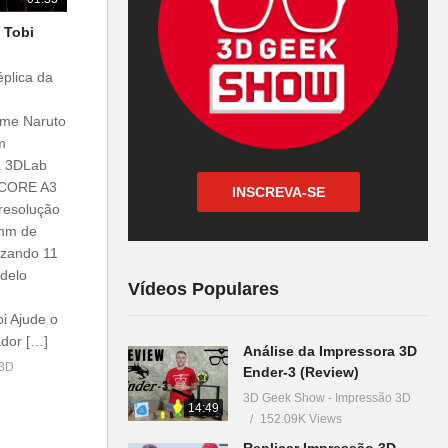
 Tobi
plica da
ime Naruto
m
da 3DLab
a CORE A3
INSCREVA-SE
esolução
2mm de
lizando 11
delo
Vídeos Populares
bi Ajude o
ador […]
Análise da Impressora 3D
 3D
Ender-3 (Review)
3D Geek Show - Impressão 3D
14:49
152.09K Views
Replicar Impressão 3D