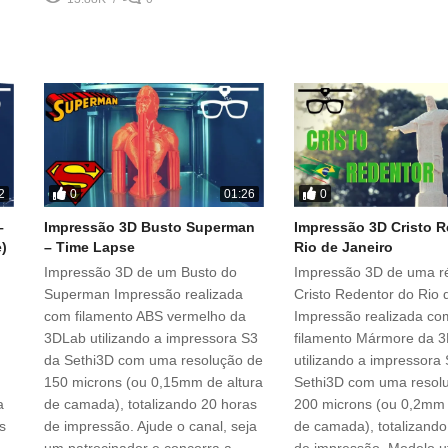
0
0
2
01:26
–
Impressão 3D Busto Superman
Impressão 3D Cristo R
)
– Time Lapse
Rio de Janeiro
Impressão 3D de um Busto do
Impressão 3D de uma ré
Superman Impressão realizada
Cristo Redentor do Rio 
com filamento ABS vermelho da
Impressão realizada co
3DLab utilizando a impressora S3
filamento Mármore da 
da Sethi3D com uma resolução de
utilizando a impressora
150 microns (ou 0,15mm de altura
Sethi3D com uma resol
a
de camada), totalizando 20 horas
200 microns (ou 0,2mm 
s
de impressão. Ajude o canal, seja
de camada), totalizando