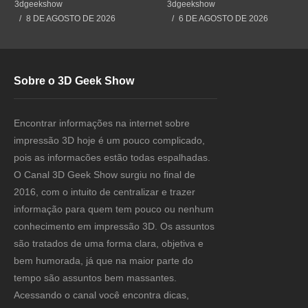
Impressão 3D
#impressão3d #3dprint
3dgeekshow
3dgeekshow
#3dprinting #impresion3d
8 DE AGOSTO DE 2026
6 DE AGOSTO DE 2026
Sobre o 3D Geek Show
Encontrar informações na internet sobre
impressão 3D hoje é um pouco complicado,
pois as informacões estão todas espalhadas.
O Canal 3D Geek Show surgiu no final de
2016, com o intuito de centralizar e trazer
informação para quem tem pouco ou nenhum
conhecimento em impressão 3D. Os assuntos
são tratados de uma forma clara, objetiva e
bem humorada, já que na maior parte do
tempo são assuntos bem massantes.
Acessando o canal você encontra dicas,