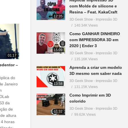
com Molde de silicone e
Resina – Feat. KakaCraft
12:35
3D Geek Show - Impressão 3D
140.34K Views
Como GANHAR DINHEIRO
com IMPRESSORA 3D em
2020 | Ender 3
15:09
3D Geek Show - Impressão 3D
01:17
135.16K Views
edentor –
Aprenda a criar um modelo
3D mesmo sem saber nada
plica do
3D Geek Show - Impressão 3D
13:58
de Janeiro
131.15K Views
m
Como Imprimir em 3D
3DLab
colorido
 S3 da
3D Geek Show - Impressão 3D
ução de
11:32
99.62K Views
de altura
 4 horas