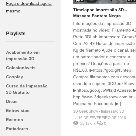
Faça o download agora
Timelapse Impressão 3D –
mesmo!
Máscara Pantera Negra
Informações da impressão 3D
mostrada no vídeo: Filamento A
Playlists
Preto 3DLab Impressora Gtmax
Core A3 49 Horas de impressão
Kg de filameto Ajude o canal, se
Acabamento em
um patrocinador e concorra a
impressão 3D
prêmios! Doações a partir de
Colecionáveis
R$1,00. ▶https://goo.gl/f3htep
Cosplay
Compre filamentos com descont
usando o cupom: 3DGeekShow
Curso de Impressão
▶https://goo.gl/6Wkrjd Acesse: 
3D Gratuito
http://www.3dgeekshow.com.br
Dicas
Página no Facebook: ▶ […]
Entrevistas
3D Geek Show - Impressão 3D
16 DE FEVEREIRO DE 2018
Eventos
15.12K
0
Fatiadores