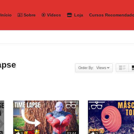
Início
Sobre
Vídeos
Loja
Cursos Recomendad
apse
Order By: Views
0
0
0
03:44