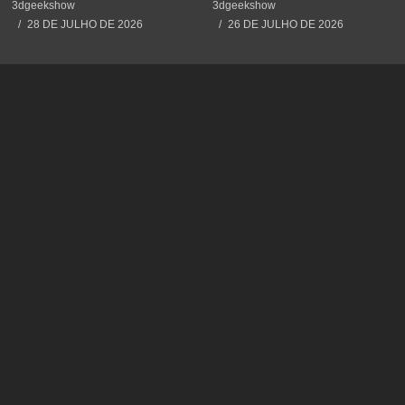
#impressão3d #3dprinting
#3dprinting #3dprint
3dgeekshow
3dgeekshow
#3dprint #spiderman
#impressão3d #educação
28 DE JULHO DE 2026
26 DE JULHO DE 2026
#maker