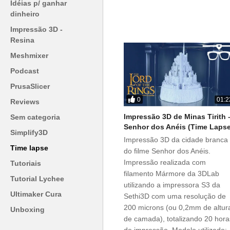
Idéias p/ ganhar
dinheiro
Impressão 3D -
Resina
Meshmixer
Podcast
PrusaSlicer
0
01:2
Reviews
Impressão 3D de Minas Tirith 
Sem categoria
Senhor dos Anéis (Time Lapse
Simplify3D
Impressão 3D da cidade branca
Time lapse
do filme Senhor dos Anéis.
Impressão realizada com
Tutoriais
filamento Mármore da 3DLab
Tutorial Lychee
utilizando a impressora S3 da
Ultimaker Cura
Sethi3D com uma resolução de
200 microns (ou 0,2mm de altur
Unboxing
de camada), totalizando 20 hora