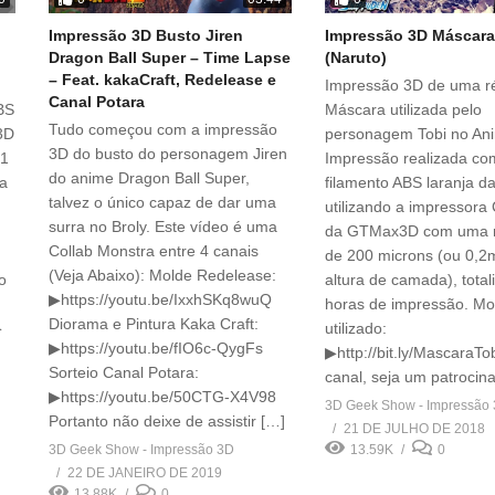
Impressão 3D Busto Jiren
Impressão 3D Máscara
Dragon Ball Super – Time Lapse
(Naruto)
– Feat. kakaCraft, Redelease e
Impressão 3D de uma ré
Canal Potara
BS
Máscara utilizada pelo
Tudo começou com a impressão
3D
personagem Tobi no An
3D do busto do personagem Jiren
 1
Impressão realizada co
do anime Dragon Ball Super,
ja
filamento ABS laranja 
talvez o único capaz de dar uma
utilizando a impressor
surra no Broly. Este vídeo é uma
da GTMax3D com uma r
Collab Monstra entre 4 canais
de 200 microns (ou 0,
(Veja Abaixo): Molde Redelease:
o
altura de camada), tota
▶https://youtu.be/IxxhSKq8wuQ
horas de impressão. Mo
Diorama e Pintura Kaka Craft:
▶
utilizado:
▶https://youtu.be/fIO6c-QygFs
▶http://bit.ly/MascaraTo
Sorteio Canal Potara:
canal, seja um patrocin
▶https://youtu.be/50CTG-X4V98
3D Geek Show - Impressão
Portanto não deixe de assistir […]
21 DE JULHO DE 2018
3D Geek Show - Impressão 3D
13.59K
0
22 DE JANEIRO DE 2019
13.88K
0