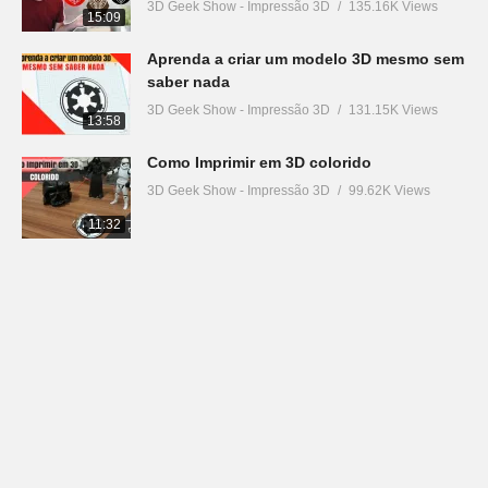
3D Geek Show - Impressão 3D
135.16K Views
15:09
Aprenda a criar um modelo 3D mesmo sem
saber nada
3D Geek Show - Impressão 3D
131.15K Views
13:58
Como Imprimir em 3D colorido
3D Geek Show - Impressão 3D
99.62K Views
11:32