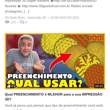
impressão 3D super baratos: ▶http://bit.ly/ListaProdutos3D
Acesse: ▶ http://www.3dgeekshow.com.br Redes sociais
(Instagram, […]
3D Geek Show - Impressão 3D
28 DE MAIO DE 2022
123
0
0
08:43
Qual PREENCHIMENTO é MLEHOR para a sua IMPRESSÃO
3D?
Você já parou pra pensar que tipo de preenchimento você está