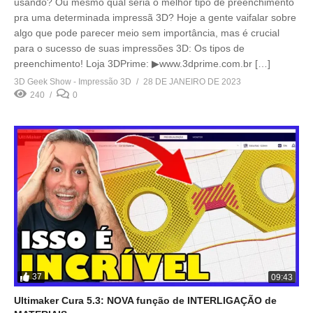
usando? Ou mesmo qual seria o melhor tipo de preenchimento
pra uma determinada impressã 3D? Hoje a gente vaifalar sobre
algo que pode parecer meio sem importância, mas é crucial
para o sucesso de suas impressões 3D: Os tipos de
preenchimento! Loja 3DPrime: ▶www.3dprime.com.br […]
3D Geek Show - Impressão 3D
28 DE JANEIRO DE 2023
240
0
37
09:43
Ultimaker Cura 5.3: NOVA função de INTERLIGAÇÃO de