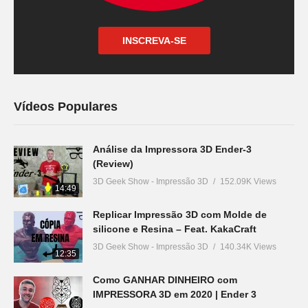
INSCREVA-SE
Vídeos Populares
Análise da Impressora 3D Ender-3
(Review)
3D Geek Show - Impressão 3D
152.09K Views
14:49
Replicar Impressão 3D com Molde de
silicone e Resina – Feat. KakaCraft
3D Geek Show - Impressão 3D
140.34K Views
12:35
Como GANHAR DINHEIRO com
IMPRESSORA 3D em 2020 | Ender 3