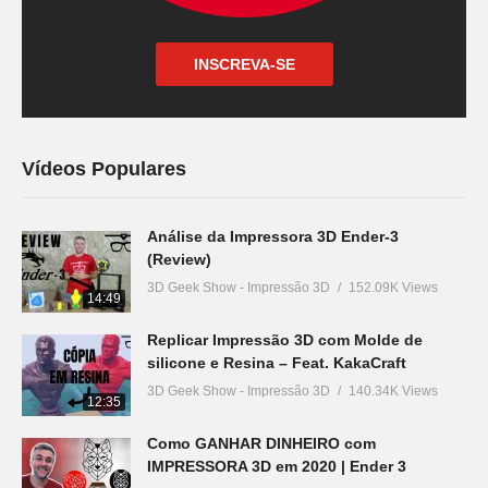
INSCREVA-SE
Vídeos Populares
Análise da Impressora 3D Ender-3
(Review)
3D Geek Show - Impressão 3D
152.09K Views
14:49
Replicar Impressão 3D com Molde de
silicone e Resina – Feat. KakaCraft
3D Geek Show - Impressão 3D
140.34K Views
12:35
Como GANHAR DINHEIRO com
IMPRESSORA 3D em 2020 | Ender 3