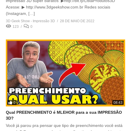
impressão 3D super baratos: ▶http://bit.ly/ListaProdutos3D
Acesse: ▶ http://www.3dgeekshow.com.br Redes sociais
(Instagram, […]
3D Geek Show - Impressão 3D
28 DE MAIO DE 2022
123
0
0
08:43
Qual PREENCHIMENTO é MLEHOR para a sua IMPRESSÃO
3D?
Você já parou pra pensar que tipo de preenchimento você está