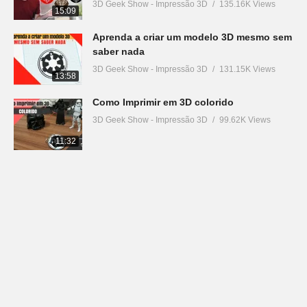
3D Geek Show - Impressão 3D
135.16K Views
15:09
Aprenda a criar um modelo 3D mesmo sem
saber nada
3D Geek Show - Impressão 3D
131.15K Views
13:58
Como Imprimir em 3D colorido
3D Geek Show - Impressão 3D
99.62K Views
11:32