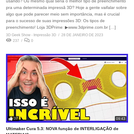
usando? Ou mesmo qual seria o melhor tipo de preenchimento
pra uma determinada impressã 3D? Hoje a gente vaifalar sobre
algo que pode parecer meio sem importância, mas é crucial
para o sucesso de suas impressões 3D: Os tipos de
preenchimento! Loja 3DPrime: ▶www.3dprime.com.br […]
3D Geek Show - Impressão 3D
28 DE JANEIRO DE 2023
237
0
37
09:43
Ultimaker Cura 5.3: NOVA função de INTERLIGAÇÃO de