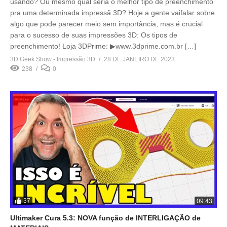
usando? Ou mesmo qual seria o melhor tipo de preenchimento
pra uma determinada impressã 3D? Hoje a gente vaifalar sobre
algo que pode parecer meio sem importância, mas é crucial
para o sucesso de suas impressões 3D: Os tipos de
preenchimento! Loja 3DPrime: ▶www.3dprime.com.br […]
3D Geek Show - Impressão 3D
28 DE JANEIRO DE 2023
238
0
37
09:43
Ultimaker Cura 5.3: NOVA função de INTERLIGAÇÃO de