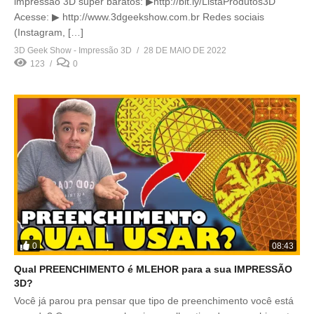
impressão 3D super baratos: ▶http://bit.ly/ListaProdutos3D
Acesse: ▶ http://www.3dgeekshow.com.br Redes sociais
(Instagram, […]
3D Geek Show - Impressão 3D
28 DE MAIO DE 2022
123
0
0
08:43
Qual PREENCHIMENTO é MLEHOR para a sua IMPRESSÃO
3D?
Você já parou pra pensar que tipo de preenchimento você está