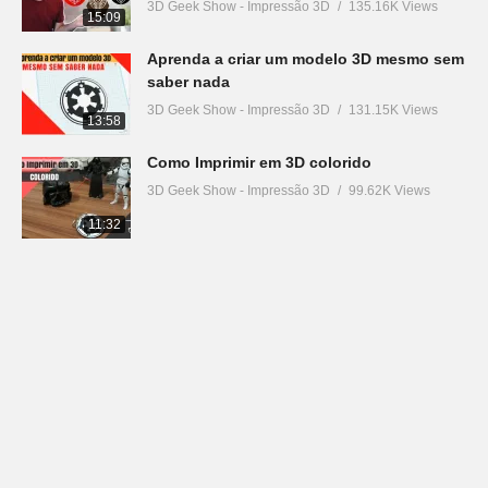
3D Geek Show - Impressão 3D
135.16K Views
15:09
Aprenda a criar um modelo 3D mesmo sem
saber nada
3D Geek Show - Impressão 3D
131.15K Views
13:58
Como Imprimir em 3D colorido
3D Geek Show - Impressão 3D
99.62K Views
11:32