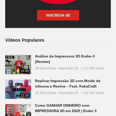
INSCREVA-SE
Vídeos Populares
Análise da Impressora 3D Ender-3
(Review)
3D Geek Show - Impressão 3D
152.09K Views
14:49
Replicar Impressão 3D com Molde de
silicone e Resina – Feat. KakaCraft
3D Geek Show - Impressão 3D
140.34K Views
12:35
Como GANHAR DINHEIRO com
IMPRESSORA 3D em 2020 | Ender 3