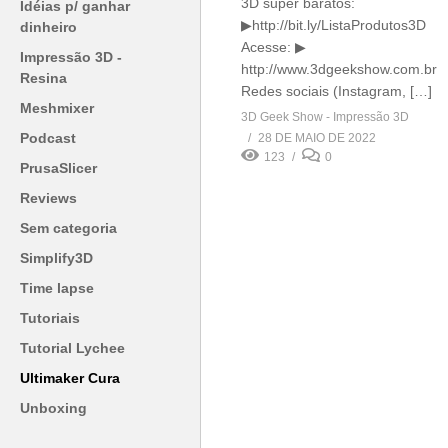
3D super baratos:
Idéias p/ ganhar
▶http://bit.ly/ListaProdutos3D
dinheiro
Acesse: ▶
Impressão 3D -
http://www.3dgeekshow.com.br
Resina
Redes sociais (Instagram, […]
Meshmixer
3D Geek Show - Impressão 3D
Podcast
28 DE MAIO DE 2022
123
0
PrusaSlicer
Reviews
Sem categoria
Simplify3D
Time lapse
Tutoriais
Tutorial Lychee
Ultimaker Cura
Unboxing