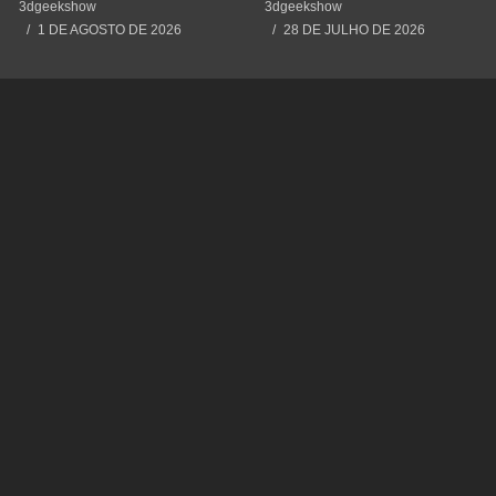
Cometendo um Erro GRAVE
#impressão3d #3dprinting
3dgeekshow
3dgeekshow
#3dprint #spiderman
1 DE AGOSTO DE 2026
28 DE JULHO DE 2026