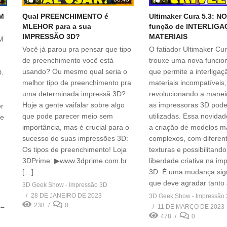
M
Qual PREENCHIMENTO é
Ultimaker Cura 5.3: N
MLEHOR para a sua
função de INTERLIGA
IMPRESSÃO 3D?
MATERIAIS
M
Você já parou pra pensar que tipo
O fatiador Ultimaker Cu
de preenchimento você está
trouxe uma nova funcio
usando? Ou mesmo qual seria o
que permite a interligaç
D.
melhor tipo de preenchimento pra
materiais incompatíveis,
uma determinada impressã 3D?
revolucionando a mane
Hoje a gente vaifalar sobre algo
as impressoras 3D pod
r
que pode parecer meio sem
utilizadas. Essa novida
de
importância, mas é crucial para o
a criação de modelos m
sucesso de suas impressões 3D:
complexos, com diferen
Os tipos de preenchimento! Loja
texturas e possibilitand
3DPrime: ▶www.3dprime.com.br
liberdade criativa na im
[…]
3D. É uma mudança signi
que deve agradar tanto
3D Geek Show - Impressão 3D
28 DE JANEIRO DE 2023
3D Geek Show - Impressão
238
0
==
11 DE MARÇO DE 2023
478
0