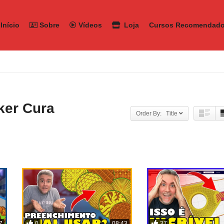
Início
Sobre
Vídeos
Loja
Cursos Recomendad
ker Cura
Order By: Title
0
37
7
08:43