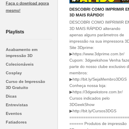
Faça o download agora
DESCOBRI COMO IMPRIMIR E
mesmo!
3D MAIS RÁPIDO!
DESCOBRI COMO IMPRIMIR E
3D MAIS RÁPIDO alterando
Playlists
apenas alguns parâmetros de
impressão na sua impressora 3
Site 3Dprime:
Acabamento em
▶https://www.3dprime.com.br/
impressão 3D
Cupom: 3dgeekshow Venha faze
Colecionáveis
parte do nosso clube exclusivo 
Cosplay
membros:
▶http://bit.ly/SejaMembro3DGS
Curso de Impressão
Conheça nossa loja:
3D Gratuito
▶https://3dgeekstore.com.br/
Dicas
Cursos indicados pelo
3DGeekShow
Entrevistas
▶http://bit.ly/Cursos3DGS
Eventos
=========================
Fatiadores
====== Produtos de impressão