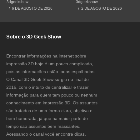
#impressão3d #3dprint
#3dprint #impressão3d
3dgeekshow
3dgeekshow
#3dprinting #impresion3d
#impresion3d
6 DE AGOSTO DE 2026
2 DE AGOSTO DE 2026
Sobre o 3D Geek Show
Encontrar informações na internet sobre
impressão 3D hoje é um pouco complicado,
pois as informacões estão todas espalhadas.
O Canal 3D Geek Show surgiu no final de
2016, com o intuito de centralizar e trazer
informação para quem tem pouco ou nenhum
conhecimento em impressão 3D. Os assuntos
são tratados de uma forma clara, objetiva e
bem humorada, já que na maior parte do
tempo são assuntos bem massantes.
Acessando o canal você encontra dicas,