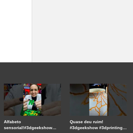
Alfabeto
Quase deu ruim!
sensorial!#3dgeekshow
#3dgeekshow #3dprinting