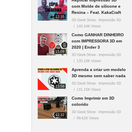
com Molde de silicone e
Resina – Feat. KakaCraft
12:35
3D Geek Show - Impressão 3D
140.34K Views
Como GANHAR DINHEIRO
com IMPRESSORA 3D em
2020 | Ender 3
15:09
3D Geek Show - Impressão 3D
135.16K Views
Aprenda a criar um modelo
3D mesmo sem saber nada
3D Geek Show - Impressão 3D
13:58
131.15K Views
Como Imprimir em 3D
colorido
3D Geek Show - Impressão 3D
11:32
99.62K Views