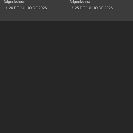
#3dprinting #3dprint
#3dprint #impressão3d
3dgeekshow
3dgeekshow
#impressão3d #educação
#decoration #maker
26 DE JULHO DE 2026
25 DE JULHO DE 2026
#maker