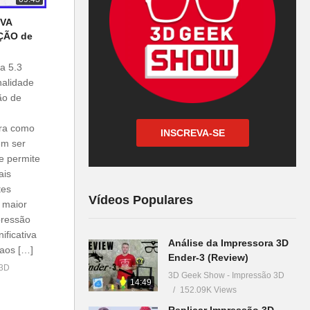
OVA
ÇÃO de
ra 5.3
nalidade
ão de
ira como
INSCREVA-SE
em ser
de permite
ais
tes
Vídeos Populares
o maior
pressão
ficativa
Análise da Impressora 3D
 aos […]
Ender-3 (Review)
 3D
3D Geek Show - Impressão 3D
14:49
152.09K Views
Replicar Impressão 3D