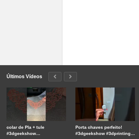
Últimos Vídeos
colar de Pla + tule
Porta chaves perfeito!
#3dgeekshow
#3dgeekshow #3dprinting