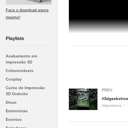
Faça o download agora
mesmo!
Playlists
Acabamento em
impressão 3D
Colecionáveis
Cosplay
(Visited 33 times, 1 visits today)
Curso de Impressão
PREV
3D Gratuito
Relacionado
Dicas
3dgeekshow
Entrevistas
Unboxing Impressora 3D – Stell
Eventos
(Boa Impressão 3D)
13 de agosto de 2017