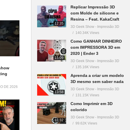
Replicar Impressão 3D
com Molde de silicone e
Resina – Feat. KakaCraft
12:35
3D Geek Show - Impressão 3D
140.34K Views
Como GANHAR DINHEIRO
com IMPRESSORA 3D em
2020 | Ender 3
15:09
3D Geek Show - Impressão 3D
135.16K Views
show
ting
Aprenda a criar um modelo
3D mesmo sem saber nada
HO DE 2026
3D Geek Show - Impressão 3D
13:58
131.15K Views
Como Imprimir em 3D
colorido
3D Geek Show - Impressão 3D
11:32
99.62K Views