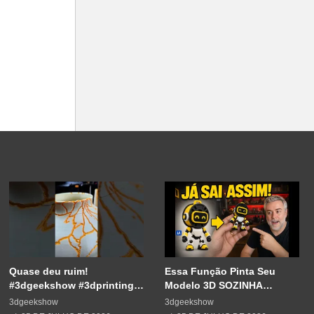
Quase deu ruim!
Essa Função Pinta Seu
#3dgeekshow #3dprinting
Modelo 3D SOZINHA
#3dprint #impressão3d
(Adeus Fatiador)
3dgeekshow
3dgeekshow
#decoration #maker