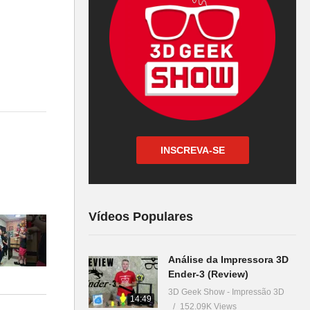
INSCREVA-SE
Vídeos Populares
Análise da Impressora 3D
Ender-3 (Review)
a –
3D Geek Show - Impressão 3D
14:49
152.09K Views