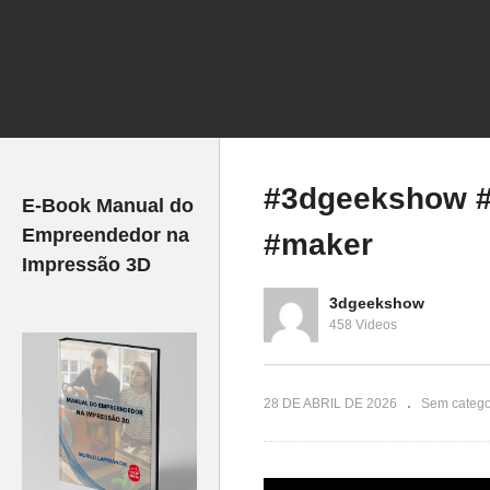
#3
veste
Fazenda de Impressoras 3D
#3
– O Hype Acabou?
#
#3dgeekshow #3
E-Book Manual do
Empreendedor na
#maker
Impressão 3D
3dgeekshow
458 Videos
28 DE ABRIL DE 2026
Sem catego