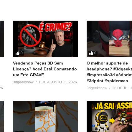
Em "Dicas"
Em "Reviews"
0
0
Vendendo Peças 3D Sem
O melhor suporte de
Licença? Você Está Cometendo
headphone? #3dgeek
um Erro GRAVE
#impressão3d #3dprin
#3dprint #spiderman
3dgeekshow
1 DE AGOSTO DE 2026
26
3dgeekshow
28 DE JUL