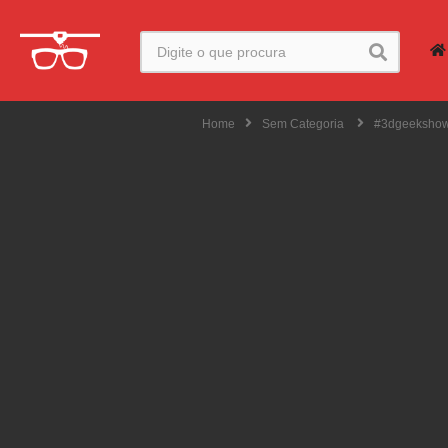
Home
Sem Categoria
#3dgeekshow 