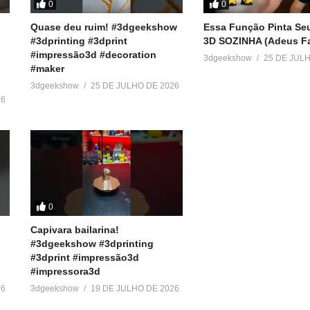
0
0
Quase deu ruim! #3dgeekshow
Essa Função Pinta Se
#3dprinting #3dprint
3D SOZINHA (Adeus Fa
#impressão3d #decoration
3dgeekshow
25 DE JUL
#maker
3dgeekshow
25 DE JULHO DE 2026
26
0
Capivara bailarina!
#3dgeekshow #3dprinting
#3dprint #impressão3d
#impressora3d
26
3dgeekshow
19 DE JULHO DE 2026