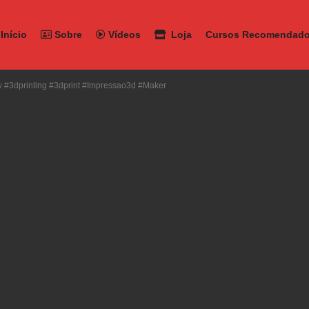
Início
Sobre
Vídeos
Loja
Cursos Recomendad
#3dprinting #3dprint #impressao3d #maker