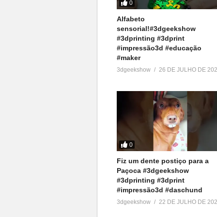
0
Alfabeto
sensorial!#3dgeekshow
#3dprinting #3dprint
#impressão3d #educação
#maker
3dgeekshow
26 DE JULHO DE 20
0
Fiz um dente postiço para a
Paçoca #3dgeekshow
#3dprinting #3dprint
#impressão3d #daschund
3dgeekshow
22 DE JULHO DE 20