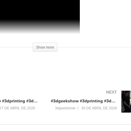
Show more
NEXT
#3dgeekshow #3dprinting #3dprint #impressão3d #maker
#3dgeekshow #3dprinting #3dprint #impressão3d #flashforge #maker
27 DE ABRIL DE 2026
3dgeekshow
30 DE ABRIL DE 2026
a
Como Customizar Suportes para
Review Impressora 3D Stell
Impressão 3d
Boa Impressão 3D
11 de março de 2017
30 de setembro de 2017