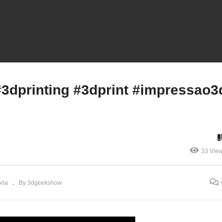
dgeekshow #3dprinting
#3dgeekshow #3dprintin
dprint #impressão3d
#3dprint #impressao3d
maker
#maker
dprinting #3dprint #impressao3
33 Vie
ria
By 3dgeekshow