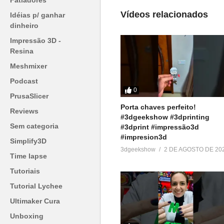
Fatiadores
Em "Unboxing"
Vídeos relacionados
Idéias p/ ganhar
dinheiro
Impressão 3D -
Resina
Meshmixer
Podcast
0
PrusaSlicer
Porta chaves perfeito!
Reviews
#3dgeekshow #3dprinting
Sem categoria
#3dprint #impressão3d
#impresion3d
Simplify3D
3dgeekshow
2 DE AGOSTO DE 20
Time lapse
Tutoriais
Tutorial Lychee
Ultimaker Cura
Unboxing