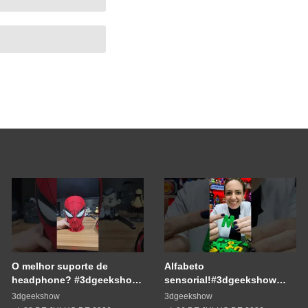
O melhor suporte de
Alfabeto
headphone? #3dgeekshow
sensorial!#3dgeekshow
#impressão3d #3dprinting
#3dprinting #3dprint
3dgeekshow
3dgeekshow
#3dprint #spiderman
#impressão3d #educação