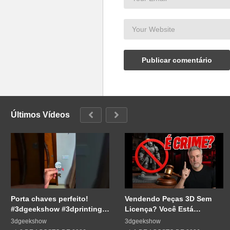
Últimos Vídeos
Porta chaves perfeito!
Vendendo Peças 3D Sem
#3dgeekshow #3dprinting
Licença? Você Está
#3dprint #impressão3d
Cometendo um Erro GRAVE
3dgeekshow
3dgeekshow
#impresion3d