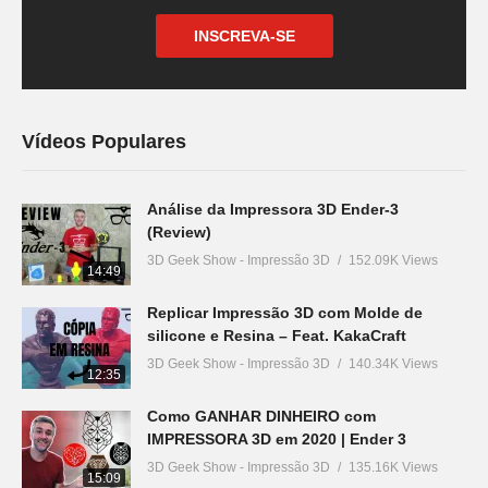
INSCREVA-SE
Vídeos Populares
Análise da Impressora 3D Ender-3
(Review)
3D Geek Show - Impressão 3D
152.09K Views
14:49
Replicar Impressão 3D com Molde de
silicone e Resina – Feat. KakaCraft
3D Geek Show - Impressão 3D
140.34K Views
12:35
Como GANHAR DINHEIRO com
IMPRESSORA 3D em 2020 | Ender 3
3D Geek Show - Impressão 3D
135.16K Views
15:09