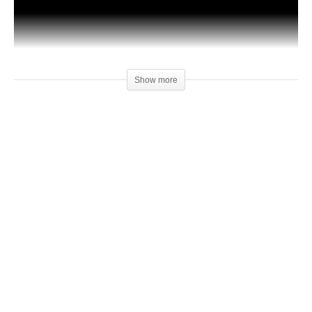
Show more
(Visited 26 times, 1 visits today)
Relacionado
Unboxing Impressora 3D –
Como Customizar Suportes
Stella (Boa Impressão 3D)
para Impressão 3d
13 de agosto de 2017
11 de março de 2017
Em "Unboxing"
Em "Dicas"