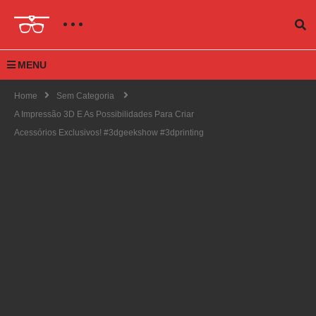
MENU
Home
Sem Categoria
A Impressão 3D E As Possibilidades Para Criar
Acessórios Exclusivos! #3dgeekshow #3dprinting