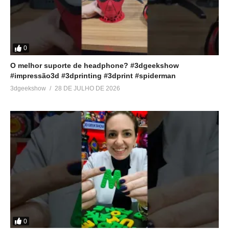
0
O melhor suporte de headphone? #3dgeekshow
#impressão3d #3dprinting #3dprint #spiderman
3dgeekshow
28 DE JULHO DE 2026
0