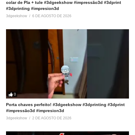
colar de Pla + tule #3dgeekshow #impressão3d #3dprint
#3dprinting #impresion3d
3dgeekshow
6 DE AGOSTO DE 2026
0
Porta chaves perfeito! #3dgeekshow #3dprinting #3dprint
#impressão3d #impresion3d
3dgeekshow
2 DE AGOSTO DE 2026