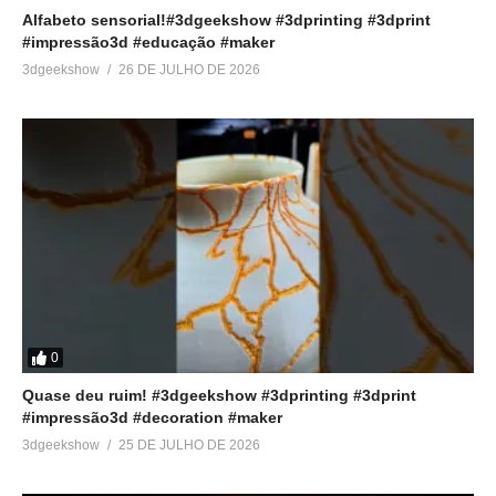
Alfabeto sensorial!#3dgeekshow #3dprinting #3dprint
#impressão3d #educação #maker
3dgeekshow
26 DE JULHO DE 2026
0
Quase deu ruim! #3dgeekshow #3dprinting #3dprint
#impressão3d #decoration #maker
3dgeekshow
25 DE JULHO DE 2026