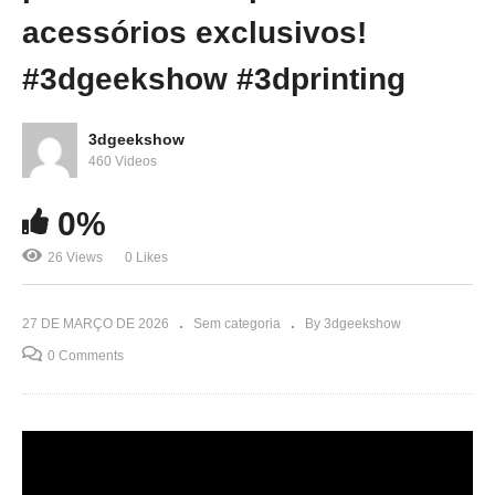
acessórios exclusivos!
#3dgeekshow #3dprinting
3dgeekshow
460 Videos
0%
26 Views
0 Likes
27 DE MARÇO DE 2026
Sem categoria
By 3dgeekshow
0 Comments