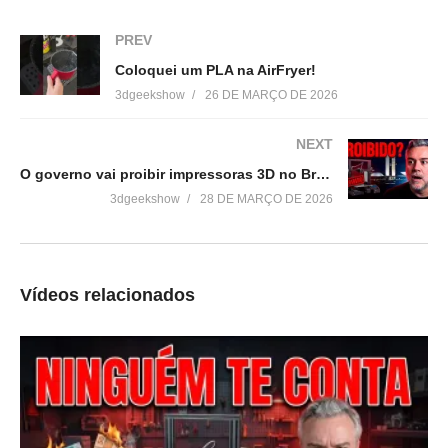
Impressão 3D – Como fazer
as Garras do Wolverine para
PREV
Cosplay
Coloquei um PLA na AirFryer!
4 de março de 2017
3dgeekshow
26 DE MARÇO DE 2026
Em "Acabamento em
impressão 3D"
NEXT
O governo vai proibir impressoras 3D no Brasil??”
3dgeekshow
28 DE MARÇO DE 2026
Vídeos relacionados