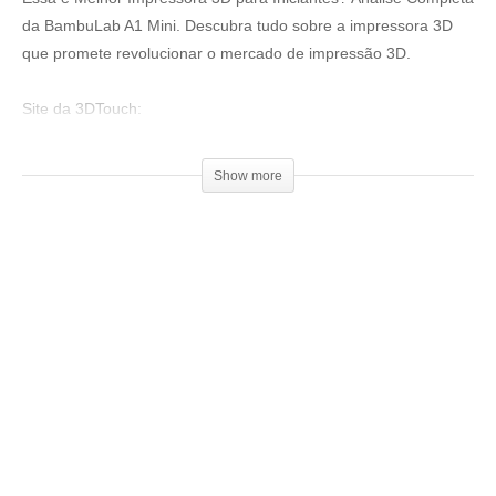
da BambuLab A1 Mini. Descubra tudo sobre a impressora 3D
que promete revolucionar o mercado de impressão 3D.
Site da 3DTouch:
▶
https://loja.3dtouch.com.br/
Show more
Lista com as revendas oficiais no Brasil:
▶
https://3dbambu.com.br/
Venha fazer parte do nosso clube exclusivo de membros:
▶
http://bit.ly/SejaMembro3DGS
Conheça nossa loja:
▶
https://3dgeekstore.com.br/
Cursos indicados pelo 3DGeekShow
▶
http://bit.ly/Cursos3DGS