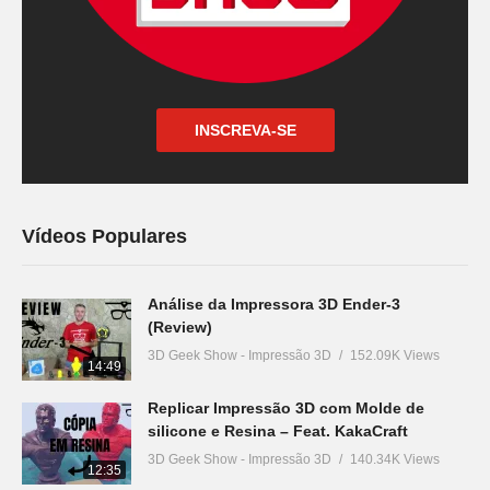
INSCREVA-SE
Vídeos Populares
Análise da Impressora 3D Ender-3
(Review)
3D Geek Show - Impressão 3D
152.09K Views
14:49
Replicar Impressão 3D com Molde de
silicone e Resina – Feat. KakaCraft
3D Geek Show - Impressão 3D
140.34K Views
12:35