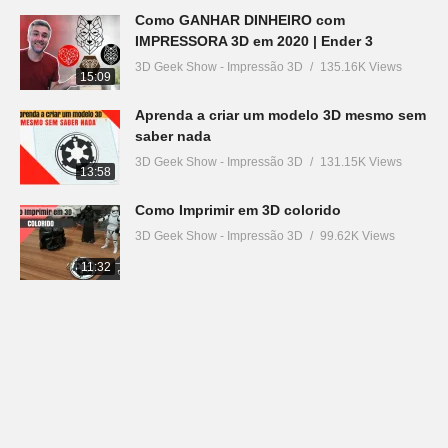
Como GANHAR DINHEIRO com
IMPRESSORA 3D em 2020 | Ender 3
3D Geek Show - Impressão 3D
135.16K Views
15:09
Aprenda a criar um modelo 3D mesmo sem
saber nada
3D Geek Show - Impressão 3D
131.15K Views
13:58
Como Imprimir em 3D colorido
3D Geek Show - Impressão 3D
99.62K Views
11:32