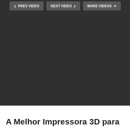
PREV VIDEO
NEXT VIDEO
MORE VIDEOS
A Melhor Impressora 3D que já vi – Análise
Completa da X1 Carbon da BambuLab
A Melhor Impressora 3D para