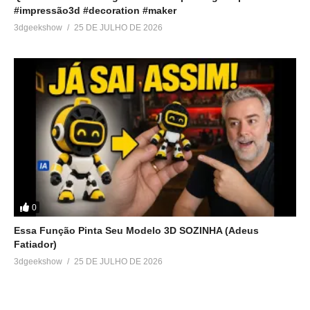
#impressão3d #decoration #maker
3dgeekshow
25 DE JULHO DE 2026
0
Essa Função Pinta Seu Modelo 3D SOZINHA (Adeus
Fatiador)
3dgeekshow
25 DE JULHO DE 2026