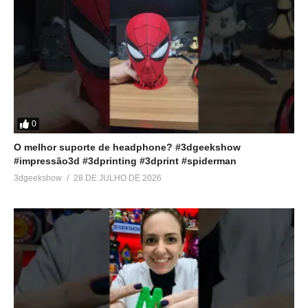
0
O melhor suporte de headphone? #3dgeekshow
#impressão3d #3dprinting #3dprint #spiderman
3dgeekshow
28 DE JULHO DE 2026