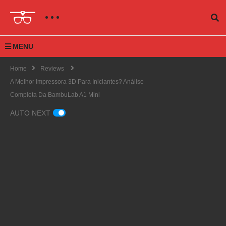
MENU
Home
Reviews
A Melhor Impressora 3D Para Iniciantes? Análise
Completa Da BambuLab A1 Mini
AUTO NEXT