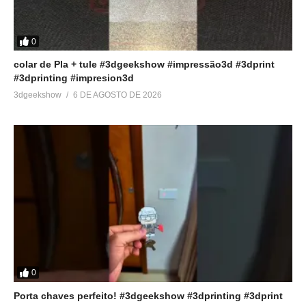
0
colar de Pla + tule #3dgeekshow #impressão3d #3dprint
#3dprinting #impresion3d
3dgeekshow
6 DE AGOSTO DE 2026
0
Porta chaves perfeito! #3dgeekshow #3dprinting #3dprint