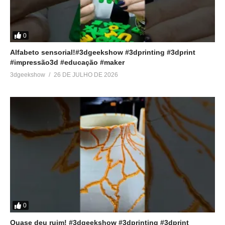
0
Alfabeto sensorial!#3dgeekshow #3dprinting #3dprint
#impressão3d #educação #maker
3dgeekshow
26 DE JULHO DE 2026
0
Quase deu ruim! #3dgeekshow #3dprinting #3dprint