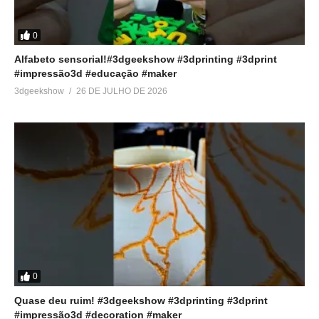
0
Alfabeto sensorial!#3dgeekshow #3dprinting #3dprint
#impressão3d #educação #maker
3dgeekshow
26 DE JULHO DE 2026
0
Quase deu ruim! #3dgeekshow #3dprinting #3dprint
#impressão3d #decoration #maker