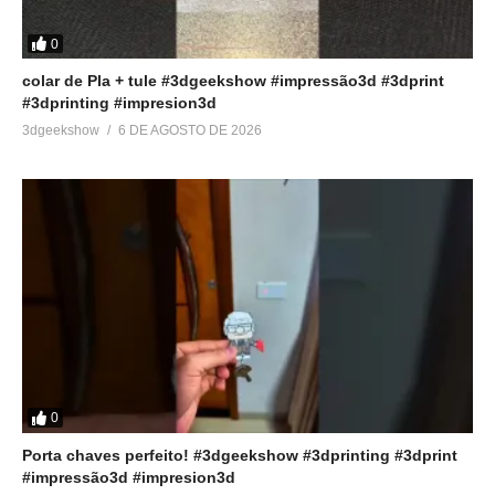
0
colar de Pla + tule #3dgeekshow #impressão3d #3dprint
#3dprinting #impresion3d
3dgeekshow
6 DE AGOSTO DE 2026
0
Porta chaves perfeito! #3dgeekshow #3dprinting #3dprint
#impressão3d #impresion3d