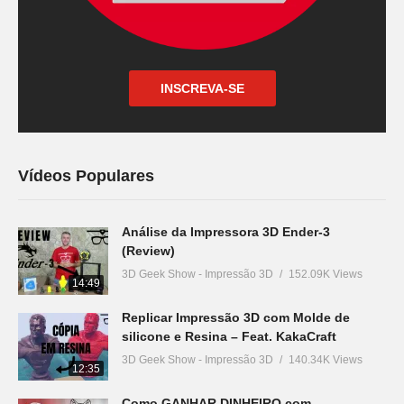
INSCREVA-SE
Vídeos Populares
Análise da Impressora 3D Ender-3
(Review)
3D Geek Show - Impressão 3D
152.09K Views
14:49
Replicar Impressão 3D com Molde de
silicone e Resina – Feat. KakaCraft
3D Geek Show - Impressão 3D
140.34K Views
12:35
Como GANHAR DINHEIRO com