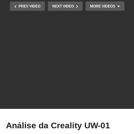
PREV VIDEO
NEXT VIDEO
MORE VIDEOS
Análise da Impressora 3D ANET ET4 – Será que
vale a pena? (Leia o 1º comentário)
Análise da Creality UW-01