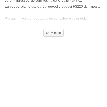
curar impressão 3D com resina da Creality (UW-01).
Eu peguei ela no site da Banggood e paguei R$220 de imposto.
Pra quem tiver curiosidade e quiser saber o valor dela
atualmente é só acessar o link abaixo:
▶
https://bit.ly/UW-013DGS
Show more
Venha fazer parte do nosso clube exclusivo de membros:
▶
http://bit.ly/SejaMembro3DGS
Conheça nossa loja:
▶
https://3dgeekstore.com.br/
Cursos indicados pelo 3DGeekShow
▶
http://bit.ly/Cursos3DGS
=================================
Produtos de impressão 3D super baratos: