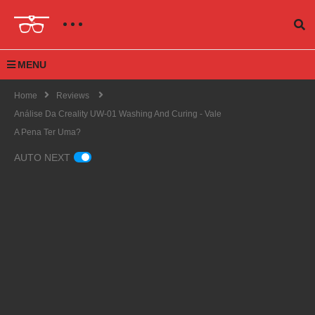
MENU
Home
Reviews
Análise Da Creality UW-01 Washing And Curing - Vale
A Pena Ter Uma?
AUTO NEXT