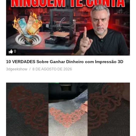
(Visited 122 times, 1 visits today)
Relacionado
Creality Halot X1: A
Análise IMPRESSORA 3D
Impressora 3D Mais Facil
CREALITY HALOT ONE –
Que Ja Testei
Vale a pena?
0
7 de abril de 2026
27 de novembro de 2021
10 VERDADES Sobre Ganhar Dinheiro com Impressão 3D
Em "Sem categoria"
Em "Reviews"
3dgeekshow
8 DE AGOSTO DE 2026
Análise da Impressora 3D
de resina Creality LD-002R
– Será que vale a pena?
25 de abril de 2020
Em "Reviews"