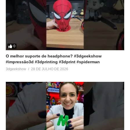
0
O melhor suporte de headphone? #3dgeekshow
#impressão3d #3dprinting #3dprint #spiderman
3dgeekshow
28 DE JULHO DE 2026