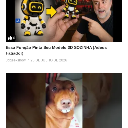
Relacionado
5 DICAS pra fazer ACTION
AUMENTE o VALOR
FIGURES com IMPRESSÃO
percebido da sua
3D
IMPRESSÃO 3D | Ender 3 |
0
11 de junho de 2022
Ganhar dinheiro
Em "Idéias p/ ganhar
29 de fevereiro de 2020
Essa Função Pinta Seu Modelo 3D SOZINHA (Adeus
dinheiro"
Em "Dicas"
Fatiador)
3dgeekshow
25 DE JULHO DE 2026
Faça QUALQUER modelo
3D virar uma ESCULTURA
na sua IMPRESSORA 3D |
Ender 3
28 de março de 2020
Em "Tutoriais"