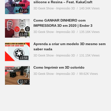
silicone e Resina – Feat. KakaCraft
3D Geek Show - Impressão 3D
140.34K Views
12:35
Como GANHAR DINHEIRO com
IMPRESSORA 3D em 2020 | Ender 3
3D Geek Show - Impressão 3D
135.16K Views
15:09
Aprenda a criar um modelo 3D mesmo sem
saber nada
3D Geek Show - Impressão 3D
131.15K Views
13:58
Como Imprimir em 3D colorido
3D Geek Show - Impressão 3D
99.62K Views
11:32