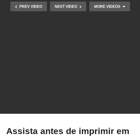
PREV VIDEO
NEXT VIDEO
MORE VIDEOS
Tentei ajudar uma deficiente visual a “ver”
usando a impressão 3D
Assista antes de imprimir em