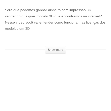
Será que podemos ganhar dinheiro com impressão 3D
vendendo qualquer modelo 3D que encontramos na internet?
Nesse vídeo você vai entender como funcionam as licenças dos
modelos em 3D
CURSO DE ESCULTURA 3D:
▶
https://bit.ly/CursoEscultura3D
Show more
Canal do Álvaro Ribeiro:
▶
https://www.youtube.com/channel/UCcfX6n8SxTi0qP5mp5Okjn
Q
Venha fazer parte do nosso clube exclusivo de membros:
▶
http://bit.ly/SejaMembro3DGS
Conheça nossa loja:
▶
https://3dgeekstore.com.br/