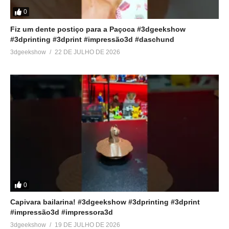
0
Fiz um dente postiço para a Paçoca #3dgeekshow
#3dprinting #3dprint #impressão3d #daschund
3dgeekshow
22 DE JULHO DE 2026
0
Capivara bailarina! #3dgeekshow #3dprinting #3dprint
#impressão3d #impressora3d
3dgeekshow
19 DE JULHO DE 2026