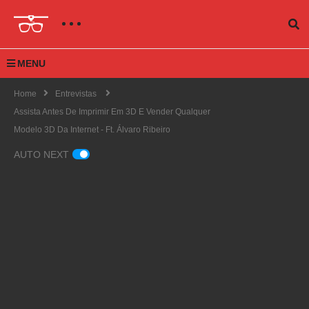
MENU
Home
Entrevistas
Assista Antes De Imprimir Em 3D E Vender Qualquer
Modelo 3D Da Internet - Ft. Álvaro Ribeiro
AUTO NEXT