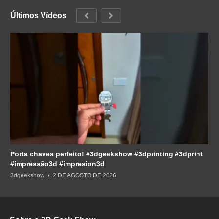
Últimos Vídeos
Porta chaves perfeito! #3dgeekshow #3dprinting #3dprint
#impressão3d #impresion3d
3dgeekshow
2 DE AGOSTO DE 2026