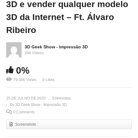
3D e vender qualquer modelo
3D da Internet – Ft. Álvaro
Ribeiro
3D Geek Show - Impressão 3D
398 Videos
0%
79.34K Views
0 Likes
25 DE JULHO DE 2020
Entrevistas
By 3D Geek Show - Impressão 3D
0 Comments
Screenshots