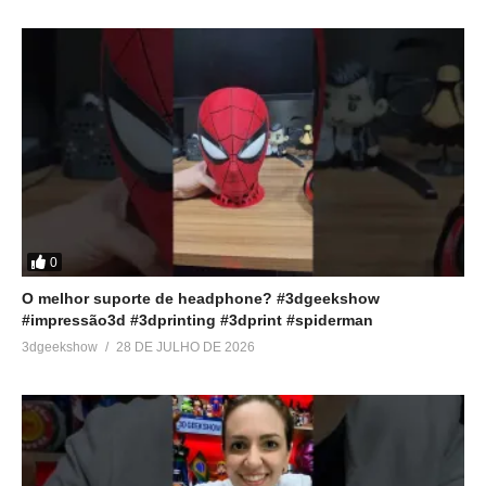
0
O melhor suporte de headphone? #3dgeekshow
#impressão3d #3dprinting #3dprint #spiderman
3dgeekshow
28 DE JULHO DE 2026