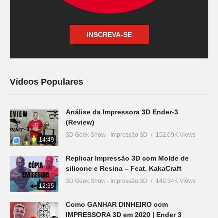
INSCREVA-SE
Vídeos Populares
Análise da Impressora 3D Ender-3
(Review)
3D Geek Show - Impressão 3D
152.09K Views
14:49
Replicar Impressão 3D com Molde de
silicone e Resina – Feat. KakaCraft
3D Geek Show - Impressão 3D
140.34K Views
12:35
Como GANHAR DINHEIRO com
IMPRESSORA 3D em 2020 | Ender 3