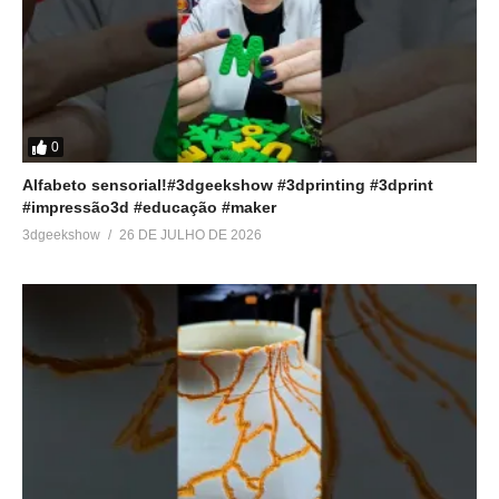
0
Alfabeto sensorial!#3dgeekshow #3dprinting #3dprint
#impressão3d #educação #maker
3dgeekshow
26 DE JULHO DE 2026