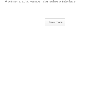
A primeira aula, vamos falar sobre a interface!
Faça o download:
▶
https://mango3d.io/
Show more
Venha fazer parte do nosso clube exclusivo de membros:
▶
http://bit.ly/SejaMembro3DGS
Conheça nossa loja:
▶
https://3dgeekstore.com.br/
Cursos indicados pelo 3DGeekShow
▶
http://bit.ly/Cursos3DGS
Acesse o site da 3D Fila:
▶
https://3dfila.com.br/
=================================