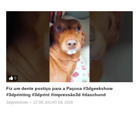
0
Fiz um dente postiço para a Paçoca #3dgeekshow
#3dprinting #3dprint #impressão3d #daschund
3dgeekshow
22 DE JULHO DE 2026