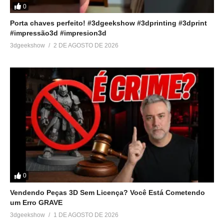
0
Porta chaves perfeito! #3dgeekshow #3dprinting #3dprint
#impressão3d #impresion3d
3dgeekshow
2 DE AGOSTO DE 2026
0
Vendendo Peças 3D Sem Licença? Você Está Cometendo
um Erro GRAVE
3dgeekshow
1 DE AGOSTO DE 2026