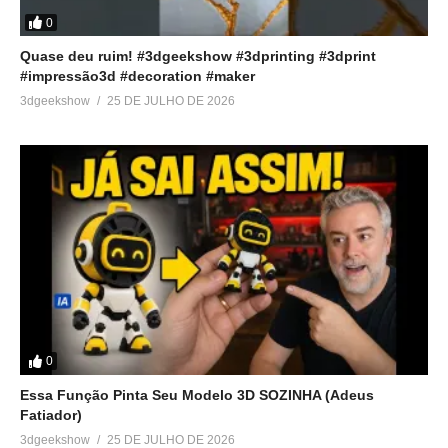
0
Quase deu ruim! #3dgeekshow #3dprinting #3dprint
#impressão3d #decoration #maker
3dgeekshow
25 DE JULHO DE 2026
0
Essa Função Pinta Seu Modelo 3D SOZINHA (Adeus
Fatiador)
3dgeekshow
25 DE JULHO DE 2026