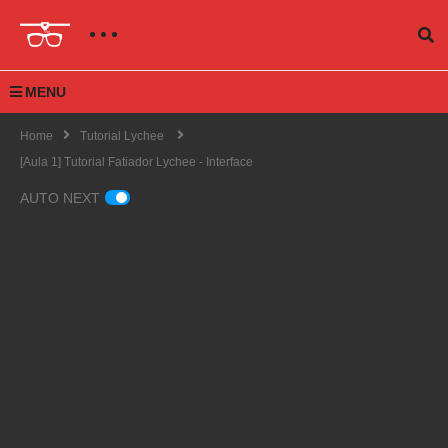
MENU
Home
Tutorial Lychee
[Aula 1] Tutorial Fatiador Lychee - Interface
AUTO NEXT