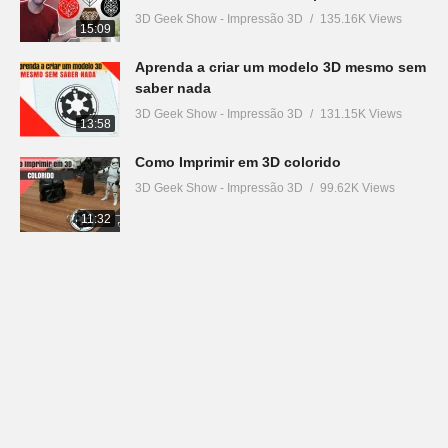
3D Geek Show - Impressão 3D
135.16K Views
15:09
Aprenda a criar um modelo 3D mesmo sem
saber nada
3D Geek Show - Impressão 3D
131.15K Views
13:58
Como Imprimir em 3D colorido
3D Geek Show - Impressão 3D
99.62K Views
11:32