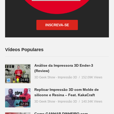
INSCREVA-SE
Vídeos Populares
Análise da Impressora 3D Ender-3
(Review)
3D Geek Show - Impressão 3D
152.09K Views
14:49
Replicar Impressão 3D com Molde de
silicone e Resina – Feat. KakaCraft
3D Geek Show - Impressão 3D
140.34K Views
12:35
Como GANHAR DINHEIRO com