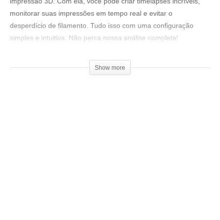
impressão 3D. Com ela, você pode criar timelapses incríveis,
monitorar suas impressões em tempo real e evitar o
desperdício de filamento. Tudo isso com uma configuração
simples e intuitiva. Não perca nossa análise completa!
Mais informações:
Show more
▶
http://bitly.ws/Hkrm
Cupom de desconto: BGV2CAMSAS
Loja 3DPrime:
▶www.3dprime.com.br
Cupom: 3DGeekShow
Venha fazer parte do nosso clube exclusivo de membros:
▶
http://bit.ly/SejaMembro3DGS
Conheça nossa loja:
▶
https://3dgeekstore.com.br/