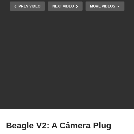
PREV VIDEO
NEXT VIDEO
MORE VIDEOS
Revelado: O Poder Surpreendente da
Impressora 3D Artillery Sidewinder X2
Beagle V2: A Câmera Plug