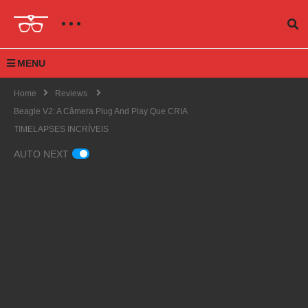
MENU
Home
Reviews
Beagle V2: A Câmera Plug And Play Que CRIA
TIMELAPSES INCRÍVEIS
AUTO NEXT