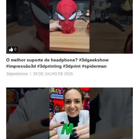
0
O melhor suporte de headphone? #3dgeekshow
#impressão3d #3dprinting #3dprint #spiderman
3dgeekshow
28 DE JULHO DE 2026