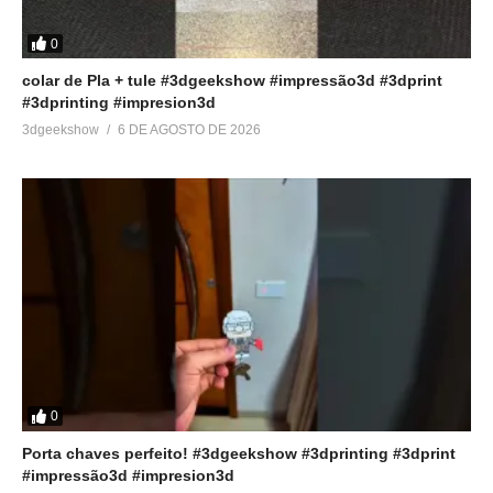
a distância usando o
Octoprint
8 de setembro de 2018
0
Em "Tutoriais"
colar de Pla + tule #3dgeekshow #impressão3d #3dprint
#3dprinting #impresion3d
3dgeekshow
6 DE AGOSTO DE 2026
0
Porta chaves perfeito! #3dgeekshow #3dprinting #3dprint
#impressão3d #impresion3d