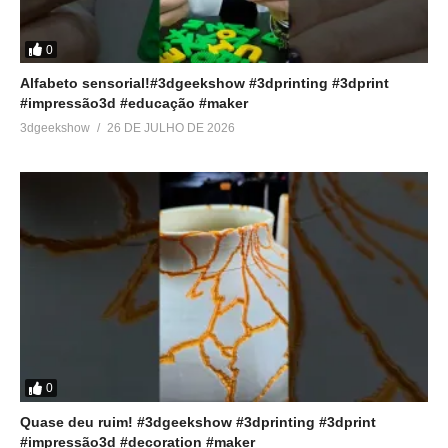
0
Alfabeto sensorial!#3dgeekshow #3dprinting #3dprint
#impressão3d #educação #maker
3dgeekshow
26 DE JULHO DE 2026
0
Quase deu ruim! #3dgeekshow #3dprinting #3dprint
#impressão3d #decoration #maker