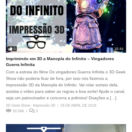
0
16:44
Imprimindo em 3D a Manopla do Infinito – Vingadores
Guerra Infinita
Com a estreia do filme Os vingadores Guerra Infinita o 3D Geek
Show não poderia ficar de fora, por isso nós fizemos a
impresssão 3D da Manopla do Infinito. Vai rolar sorteio dela,
assista o vídeo para saber as regras e boa sorte! Ajude o canal,
seja um patrocinador e concorra a prêmios! Doações a […]
3D Geek Show - Impressão 3D
28 DE ABRIL DE 2018
50.58K
0