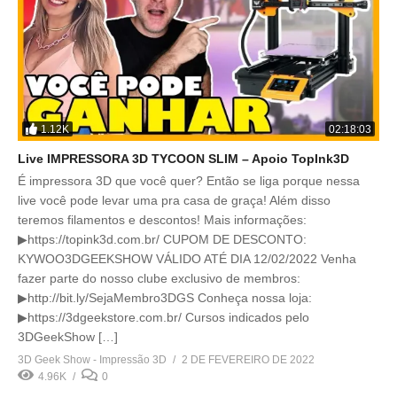
1.12K
02:18:03
Live IMPRESSORA 3D TYCOON SLIM – Apoio TopInk3D
É impressora 3D que você quer? Então se liga porque nessa
live você pode levar uma pra casa de graça! Além disso
teremos filamentos e descontos! Mais informações:
▶https://topink3d.com.br/ CUPOM DE DESCONTO:
KYWOO3DGEEKSHOW VÁLIDO ATÉ DIA 12/02/2022 Venha
fazer parte do nosso clube exclusivo de membros:
▶http://bit.ly/SejaMembro3DGS Conheça nossa loja:
▶https://3dgeekstore.com.br/ Cursos indicados pelo
3DGeekShow […]
3D Geek Show - Impressão 3D
2 DE FEVEREIRO DE 2022
4.96K
0