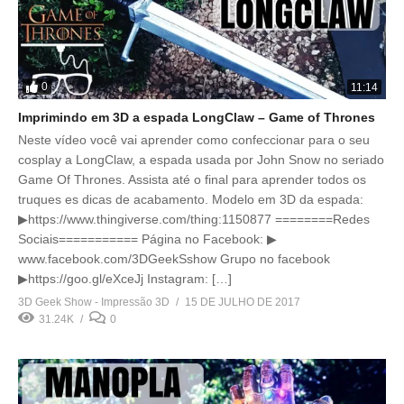
0
11:14
Imprimindo em 3D a espada LongClaw – Game of Thrones
Neste vídeo você vai aprender como confeccionar para o seu
cosplay a LongClaw, a espada usada por John Snow no seriado
Game Of Thrones. Assista até o final para aprender todos os
truques es dicas de acabamento. Modelo em 3D da espada:
▶https://www.thingiverse.com/thing:1150877 ========Redes
Sociais=========== Página no Facebook: ▶
www.facebook.com/3DGeekSshow Grupo no facebook
▶https://goo.gl/eXceJj Instagram: […]
3D Geek Show - Impressão 3D
15 DE JULHO DE 2017
31.24K
0