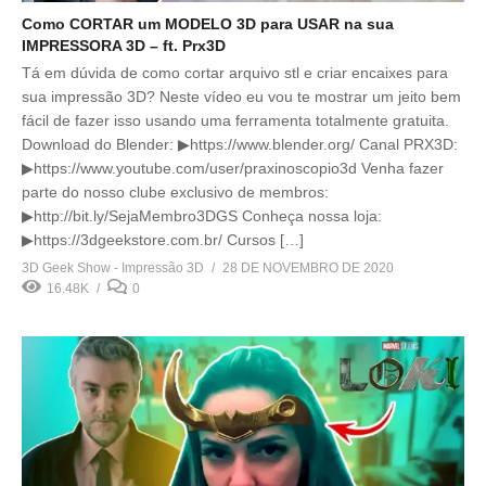
Como CORTAR um MODELO 3D para USAR na sua
IMPRESSORA 3D – ft. Prx3D
Tá em dúvida de como cortar arquivo stl e criar encaixes para
sua impressão 3D? Neste vídeo eu vou te mostrar um jeito bem
fácil de fazer isso usando uma ferramenta totalmente gratuita.
Download do Blender: ▶https://www.blender.org/ Canal PRX3D:
▶https://www.youtube.com/user/praxinoscopio3d Venha fazer
parte do nosso clube exclusivo de membros:
▶http://bit.ly/SejaMembro3DGS Conheça nossa loja:
▶https://3dgeekstore.com.br/ Cursos […]
3D Geek Show - Impressão 3D
28 DE NOVEMBRO DE 2020
16.48K
0