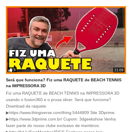
9
21:09
Será que funciona? Fiz uma RAQUETE de BEACH TENNIS
na IMPRESSORA 3D
Fiz uma RAQUETE de BEACH TENNIS na IMPRESSORA 3D
usando o fusion360 e o prusa slicer. Será que funciona?
Download da raquete:
▶https://www.thingiverse.com/thing:5444809 Site 3Dprime:
▶https://www.3dprime.com.br/ Cupom: 3dgeekshow Venha
fazer parte do nosso clube exclusivo de membros:
▶http://bit.ly/SejaMembro3DGS Conheça nossa loja: