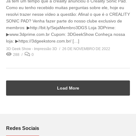
Já tem um tempo que a creality anunciou o Creality Sonic Pad.
Como eu tenho recebido muitas perguntas sobre ele, hoje eu
resolvi trazer nesse vídeo a questão: Afinal o que é o CREALITY
SONIC PAD? Venha fazer parte do nosso clube exclusivo de
membros: ▶http://bit.ly/SejaMembro3DGS Loja 3DPrime:
▶www.3dprime.com.br Cupom: 3DGeekShow Conheça nossa
loja: ▶https://3dgeekstore.com.br/ […]
3D Geek Show - Impressão 3D
26 DE NOVEMBRO DE 2022
288
0
Load More
Redes Sociais