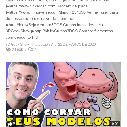
▶https://www.tinkercad.com/ Modelo da placa:
▶https://www.thingiverse.com/thing:4234058 Venha fazer parte
do nosso clube exclusivo de membros:
▶http://bit.ly/SejaMembro3DGS Cursos indicados pelo
3DGeekShow ▶http://bit.ly/Cursos3DGS Compre filamentos
com desconto […]
3D Geek Show - Impressão 3D
21 DE MARÇO DE 2020
24.93K
0
0
19:01