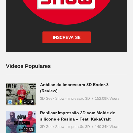
INSCREVA-SE
Vídeos Populares
Análise da Impressora 3D Ender-3
(Review)
3D Geek Show - Impressão 3D
152.09K Views
14:49
Replicar Impressão 3D com Molde de
silicone e Resina – Feat. KakaCraft
3D Geek Show - Impressão 3D
140.34K Views
12:35