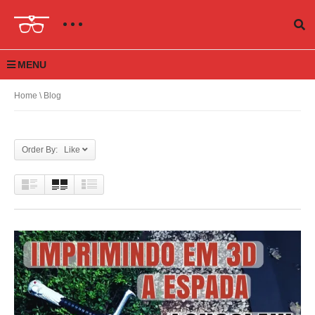
MENU
Home
\ Blog
Order By: Like