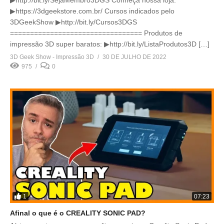
▶https://3dgeekstore.com.br/ Cursos indicados pelo
3DGeekShow ▶http://bit.ly/Cursos3DGS
================================= Produtos de
impressão 3D super baratos: ▶http://bit.ly/ListaProdutos3D […]
3D Geek Show - Impressão 3D
30 DE JULHO DE 2022
975
0
1
07:23
Afinal o que é o CREALITY SONIC PAD?