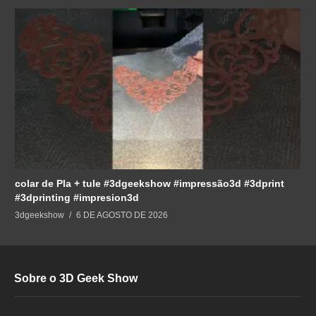
colar de Pla + tule #3dgeekshow #impressão3d #3dprint
#3dprinting #impresion3d
3dgeekshow
6 DE AGOSTO DE 2026
Sobre o 3D Geek Show