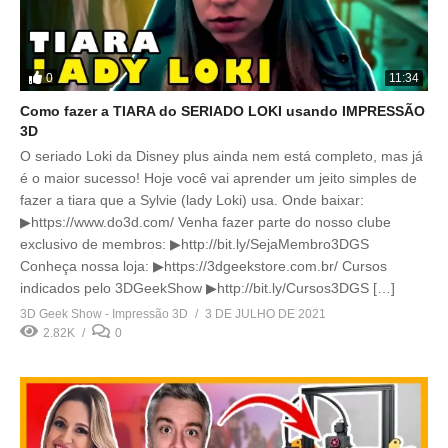
0
11:34
Como fazer a TIARA do SERIADO LOKI usando IMPRESSÃO
3D
O seriado Loki da Disney plus ainda nem está completo, mas já
é o maior sucesso! Hoje você vai aprender um jeito simples de
fazer a tiara que a Sylvie (lady Loki) usa. Onde baixar:
▶https://www.do3d.com/ Venha fazer parte do nosso clube
exclusivo de membros: ▶http://bit.ly/SejaMembro3DGS
Conheça nossa loja: ▶https://3dgeekstore.com.br/ Cursos
indicados pelo 3DGeekShow ▶http://bit.ly/Cursos3DGS […]
3D Geek Show - Impressão 3D
3 DE JULHO DE 2021
2.82K
0