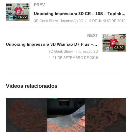
(Tevo Tornado)
PREV
▶
http://bit.ly/TevoTornado3DGeekShow
Unboxing Impressora 3D CR – 10S – TopInk3D
14:22
3D Geek Show - Impressão 3D
8 DE JUNHO DE 2019
(Anet® A8)
▶
http://bit.ly/AnetA83DGeekShow
NEXT
Unboxing Impressora 3D Wanhao D7 Plus – Resina
(Geeetech® A20M)
08:20
3D Geek Show - Impressão 3D
▶
https://ban.ggood.vip/9kwm
21 DE SETEMBRO DE 2019
(Scaner 3D Ciclop)
▶
https://ban.ggood.vip/9kwo
Vídeos relacionados
(SAPPHIRE-S)
▶
https://ban.ggood.vip/9kwk
(SparkMaker)
▶
http://bit.ly/SparkMaker
================================