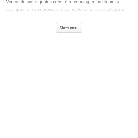
Vamos descobrir juntos como é a embalagem, os itens que
acompanham a impressora e como deixá-la preparada para
começar a imprimir.
Show more
Mais informações:
▶
https://www.gtmax3d.com.br/
Ajude o canal a continuar no ar, seja um patrocinador:
▶
https://goo.gl/f3htep
=================================
Produtos de impressão 3D super baratos:
▶
http://bit.ly/ListaProdutos3D
Impressoras 3D boas e baratas:
(Creality 3D® Ender-3):
▶
http://bit.ly/Ender3DGeekShow