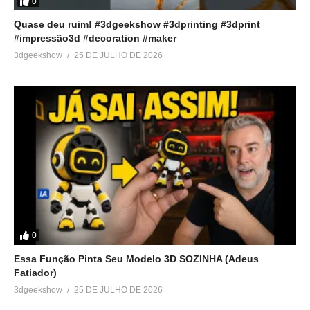
0
Quase deu ruim! #3dgeekshow #3dprinting #3dprint
#impressão3d #decoration #maker
3dgeekshow
25 DE JULHO DE 2026
0
Essa Função Pinta Seu Modelo 3D SOZINHA (Adeus
Fatiador)
3dgeekshow
25 DE JULHO DE 2026