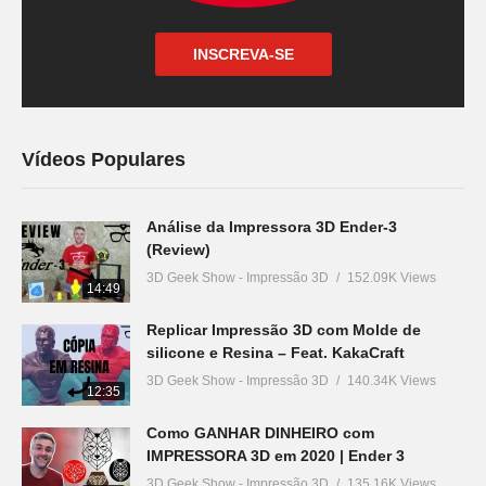
INSCREVA-SE
Vídeos Populares
Análise da Impressora 3D Ender-3
(Review)
3D Geek Show - Impressão 3D
152.09K Views
14:49
Replicar Impressão 3D com Molde de
silicone e Resina – Feat. KakaCraft
3D Geek Show - Impressão 3D
140.34K Views
12:35
Como GANHAR DINHEIRO com
IMPRESSORA 3D em 2020 | Ender 3
3D Geek Show - Impressão 3D
135.16K Views