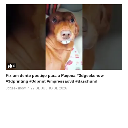
0
Fiz um dente postiço para a Paçoca #3dgeekshow
#3dprinting #3dprint #impressão3d #daschund
3dgeekshow
22 DE JULHO DE 2026