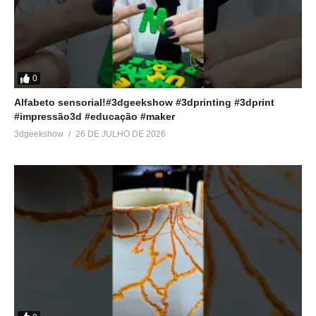
0
Alfabeto sensorial!#3dgeekshow #3dprinting #3dprint
#impressão3d #educação #maker
3dgeekshow
26 DE JULHO DE 2026