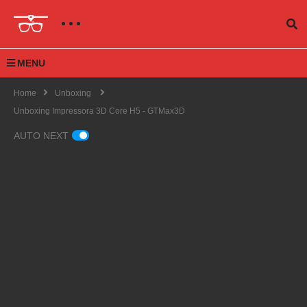
MENU
Home
Unboxing
Unboxing Impressora 3D Core H5 - GTMax3D
AUTO NEXT