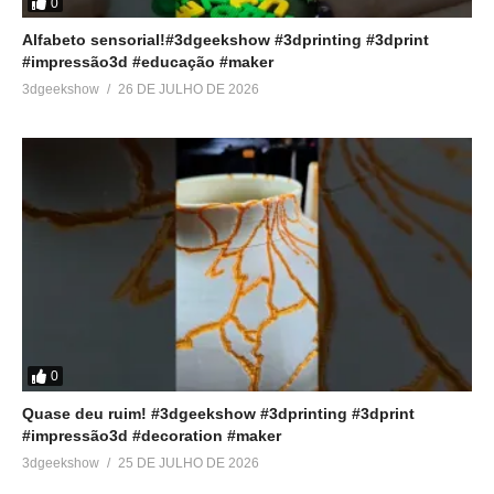
0
Alfabeto sensorial!#3dgeekshow #3dprinting #3dprint
#impressão3d #educação #maker
3dgeekshow
26 DE JULHO DE 2026
0
Quase deu ruim! #3dgeekshow #3dprinting #3dprint
#impressão3d #decoration #maker
3dgeekshow
25 DE JULHO DE 2026