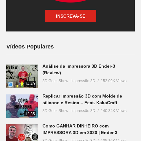
INSCREVA-SE
Vídeos Populares
Análise da Impressora 3D Ender-3
(Review)
3D Geek Show - Impressão 3D
152.09K Views
14:49
Replicar Impressão 3D com Molde de
silicone e Resina – Feat. KakaCraft
3D Geek Show - Impressão 3D
140.34K Views
12:35
Como GANHAR DINHEIRO com
IMPRESSORA 3D em 2020 | Ender 3
3D Geek Show - Impressão 3D
135.16K Views