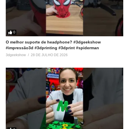
0
O melhor suporte de headphone? #3dgeekshow
#impressão3d #3dprinting #3dprint #spiderman
3dgeekshow
28 DE JULHO DE 2026