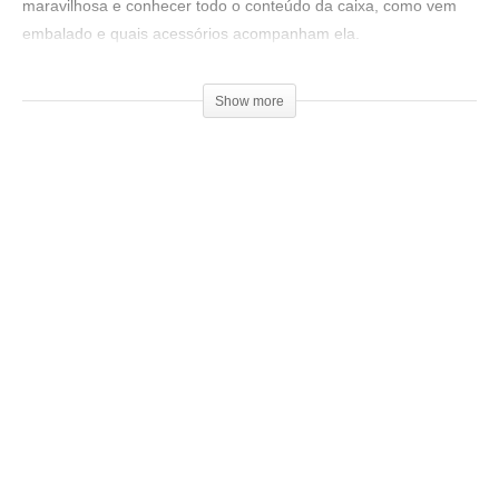
maravilhosa e conhecer todo o conteúdo da caixa, como vem
embalado e quais acessórios acompanham ela.
Compre a impressora aqui:
Show more
▶
http://bit.ly/Ender3DGeekShow
Ajude o canal a continuar no ar, seja um patrocinador:
▶
https://goo.gl/f3htep
=================================
Produtos de impressão 3D super baratos:
▶
http://bit.ly/ListaProdutos3D
Scanner 3d
▶
https://ban.ggood.vip/9kwo
Impressoras 3D boas e baratas:
(Tevo Tornado)