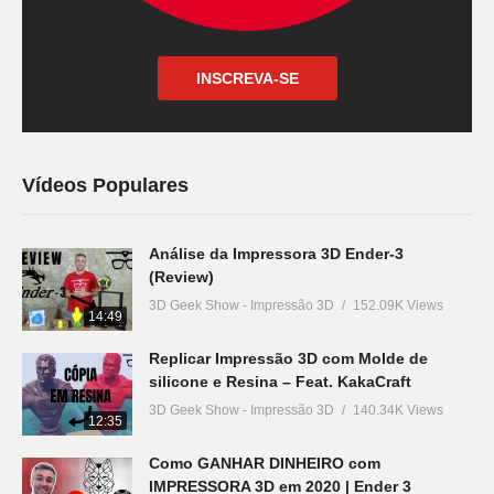
INSCREVA-SE
Vídeos Populares
Análise da Impressora 3D Ender-3
(Review)
3D Geek Show - Impressão 3D
152.09K Views
14:49
Replicar Impressão 3D com Molde de
silicone e Resina – Feat. KakaCraft
3D Geek Show - Impressão 3D
140.34K Views
12:35
Como GANHAR DINHEIRO com
IMPRESSORA 3D em 2020 | Ender 3