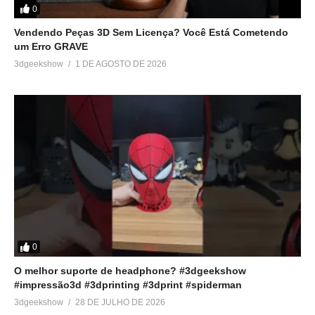
0
8 de dezembro de 2018
Em "Unboxing"
Em "Reviews"
Vendendo Peças 3D Sem Licença? Você Está Cometendo
um Erro GRAVE
Unboxing Impressora 3D
3dgeekshow
1 DE AGOSTO DE 2026
Furling Yan – TopInk3D
23 de fevereiro de 2019
Em "Unboxing"
0
O melhor suporte de headphone? #3dgeekshow
#impressão3d #3dprinting #3dprint #spiderman
3dgeekshow
28 DE JULHO DE 2026