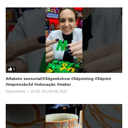
0
Alfabeto sensorial!#3dgeekshow #3dprinting #3dprint
#impressão3d #educação #maker
3dgeekshow
26 DE JULHO DE 2026