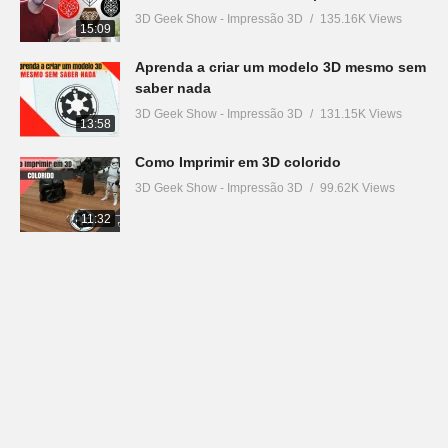
3D Geek Show - Impressão 3D
135.16K Views
15:09
Aprenda a criar um modelo 3D mesmo sem
saber nada
3D Geek Show - Impressão 3D
131.15K Views
13:58
Como Imprimir em 3D colorido
3D Geek Show - Impressão 3D
99.62K Views
11:32