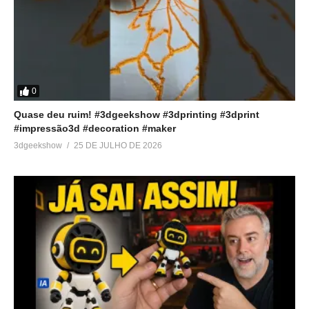
0
Quase deu ruim! #3dgeekshow #3dprinting #3dprint
#impressão3d #decoration #maker
3dgeekshow
25 DE JULHO DE 2026