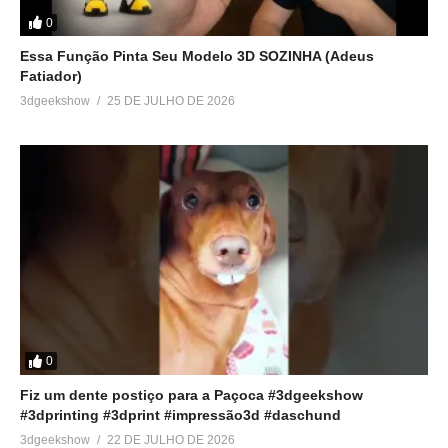
0
Essa Função Pinta Seu Modelo 3D SOZINHA (Adeus
Fatiador)
3dgeekshow
25 DE JULHO DE 2026
0
Fiz um dente postiço para a Paçoca #3dgeekshow
#3dprinting #3dprint #impressão3d #daschund
3dgeekshow
22 DE JULHO DE 2026