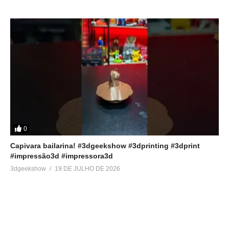
0
Capivara bailarina! #3dgeekshow #3dprinting #3dprint
#impressão3d #impressora3d
3dgeekshow
19 DE JULHO DE 2026