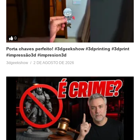
➤3D Geek Show:
http://bit.ly/2HfnLxU
➤Wellinton Machiavelli Burak:
http://bit.ly/2FW595Z
➤Mais em troca:
http://bit.ly/2FOIv3v
➤Zmaro Sobrinho:
http://bit.ly/2HRwzKT
➤Asas da Montanha:
http://bit.ly/2vRlYyn
0
➤MC Creations:
http://bit.ly/2IIlNr9
Porta chaves perfeito! #3dgeekshow #3dprinting #3dprint
#impressão3d #impresion3d
#3DGeekShow #Impressão3D #Impressora3D #TevoTornado
3dgeekshow
2 DE AGOSTO DE 2026
#Tevo #Unboxing #TopInk3D
Veja no youtube
(Visited 211 times, 1 visits today)
Relacionado
Análise impressora 3D Tevo
Unboxing Impressora 3D CR
Tornado Gold (TopInk3D) –
– 10S – TopInk3D
Review
8 de junho de 2019