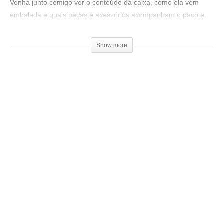
Venha junto comigo ver o conteúdo da caixa, como ela vem
embalada e quais peças e acessórios acompanham o pacote.
Para conhecer a TopInk3D:
Show more
▶
http://bit.ly/TopInk3D
Ajude o canal, seja um patrocinador e concorra a prêmios!
Doações a partir de R$1,00.
▶
https://goo.gl/f3htep
Compre filamentos com desconto usando o cupom:
3DGeekShow
▶
https://goo.gl/6Wkrjd
Acesse:
▶
http://www.3dgeekshow.com.br
Redes sociais (Instagram, Facebook e Twitter):