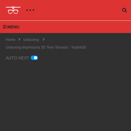
MENU
Home
Unboxing
Unboxing Impressora 3D Tevo Tornado - TopInk3D
AUTO NEXT