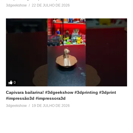
3dgeekshow
22 DE JULHO DE 2026
0
Capivara bailarina! #3dgeekshow #3dprinting #3dprint
#impressão3d #impressora3d
3dgeekshow
19 DE JULHO DE 2026