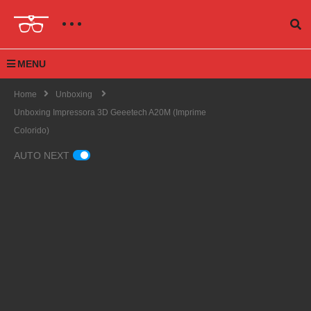
MENU
Home
Unboxing
Unboxing Impressora 3D Geeetech A20M (Imprime
Colorido)
AUTO NEXT