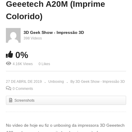
Geeetech A20M (Imprime
Colorido)
3D Geek Show - Impressão 3D
398 Videos
0%
4.16K Views
0 Likes
27 DE ABRIL DE 2019
Unboxing
By 3D Geek Show - Impressão 3D
0 Comments
Screenshots
No vídeo de hoje eu fiz o unboxing da impressora 3D Geeetech