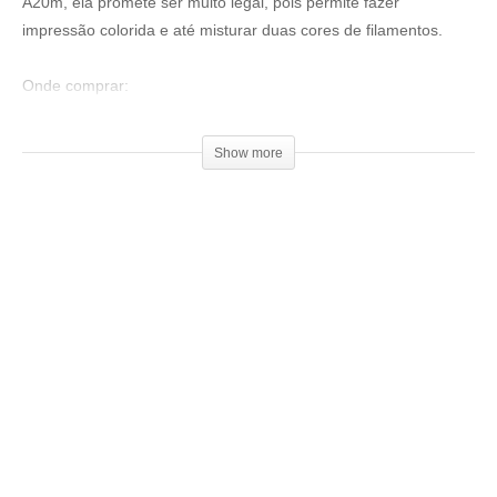
A20m, ela promete ser muito legal, pois permite fazer
impressão colorida e até misturar duas cores de filamentos.
Onde comprar:
▶
https://ban.ggood.vip/9kwm
Show more
Ajude o canal a continuar no ar, seja um patrocinador:
▶
https://goo.gl/f3htep
=================================
Produtos de impressão 3D super baratos:
▶
http://bit.ly/ListaProdutos3D
Impressoras 3D boas e baratas:
(Creality 3D® Ender-3):
▶
http://bit.ly/Ender3DGeekShow
(Tevo Tornado)