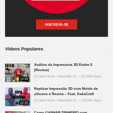
INSCREVA-SE
Vídeos Populares
Análise da Impressora 3D Ender-3
(Review)
3D Geek Show - Impressão 3D
152.08K Views
14:49
Replicar Impressão 3D com Molde de
silicone e Resina – Feat. KakaCraft
3D Geek Show - Impressão 3D
140.34K Views
12:35
Como GANHAR DINHEIRO com