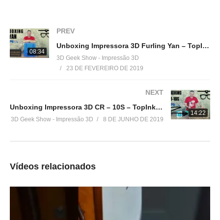
▶
http://bit.ly/TevoTornado3DGeekShow
(Anet® A8)
PREV
▶
http://bit.ly/AnetA83DGeekShow
Unboxing Impressora 3D Furling Yan – TopInk3D
08:34
3D Geek Show - Impressão 3D
(Scaner 3D Ciclop)
23 DE FEVEREIRO DE 2019
▶
https://ban.ggood.vip/9kwo
NEXT
(SAPPHIRE-S)
Unboxing Impressora 3D CR – 10S – TopInk3D
▶
https://ban.ggood.vip/9kwk
14:22
3D Geek Show - Impressão 3D
8 DE JUNHO DE 2019
(SparkMaker)
▶
http://bit.ly/SparkMaker
================================
Vídeos relacionados
Compre filamentos com desconto usando o cupom:
3DGeekShow
▶
https://goo.gl/6Wkrjd