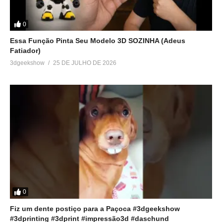
0
Essa Função Pinta Seu Modelo 3D SOZINHA (Adeus
Fatiador)
3dgeekshow
25 DE JULHO DE 2026
0
Fiz um dente postiço para a Paçoca #3dgeekshow
#3dprinting #3dprint #impressão3d #daschund