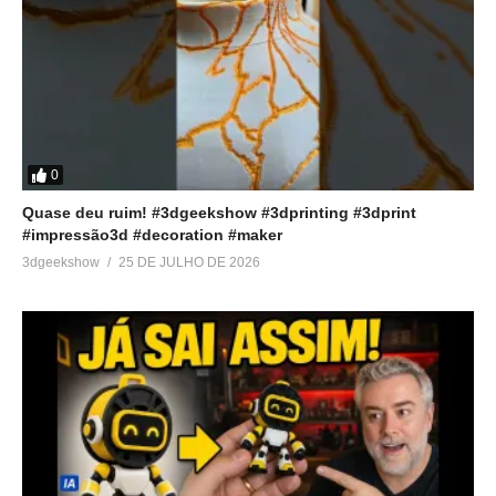
0
Quase deu ruim! #3dgeekshow #3dprinting #3dprint
#impressão3d #decoration #maker
3dgeekshow
25 DE JULHO DE 2026