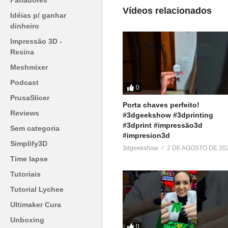
Fatiadores
▶
http://bit.ly/TevoTornado3DG
Vídeos relacionados
Idéias p/ ganhar
dinheiro
(Anet® A8)
Impressão 3D -
▶
http://bit.ly/AnetA83DGeekSho
Resina
Meshmixer
(Geeetech® A20M)
▶
https://ban.ggood.vip/9kwm
Podcast
0
PrusaSlicer
Porta chaves perfeito!
(Scaner 3D Ciclop)
Reviews
#3dgeekshow #3dprinting
▶
https://ban.ggood.vip/9kwo
#3dprint #impressão3d
Sem categoria
#impresion3d
Simplify3D
(SAPPHIRE-S)
3dgeekshow
2 DE AGOSTO DE 20
▶
https://ban.ggood.vip/9kwk
Time lapse
Tutoriais
(SparkMaker)
Tutorial Lychee
▶
http://bit.ly/SparkMaker
Ultimaker Cura
=========================
Unboxing
0