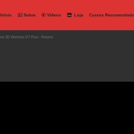
Início
Sobre
Vídeos
Loja
Cursos Recomendad
ora 3D Wanhao D7 Plus - Resina