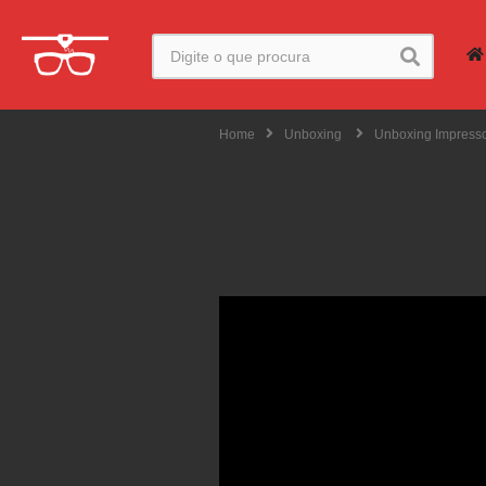
Home
Unboxing
Unboxing Impress