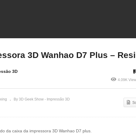
boxing Impressora 3D
Unboxing Impressora 3D
ore H5 – GTMax3D
Wanhao D7 Plus – Resin
essora 3D Wanhao D7 Plus – Res
essão 3D
4.09K Vie
xing
By 3D Geek Show - Impressão 3D
S
údo da caixa da impressora 3D Wanhao D7 plus.