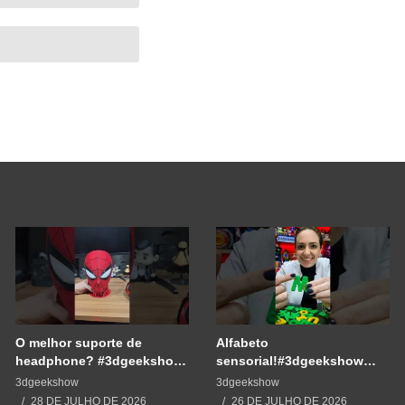
O melhor suporte de
Alfabeto
headphone? #3dgeekshow
sensorial!#3dgeekshow
#impressão3d #3dprinting
#3dprinting #3dprint
3dgeekshow
3dgeekshow
#3dprint #spiderman
#impressão3d #educação
28 DE JULHO DE 2026
26 DE JULHO DE 2026