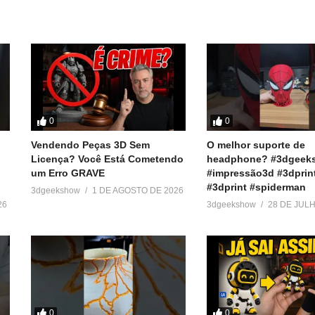
eekShow
w
0
0
Vendendo Peças 3D Sem
O melhor suporte de
Licença? Você Está Cometendo
headphone? #3dgeek
um Erro GRAVE
#impressão3d #3dprin
#3dprint #spiderman
3dgeekshow
1 DE AGOSTO DE 2026
26
3dgeekshow
28 DE JUL
=======
0
0