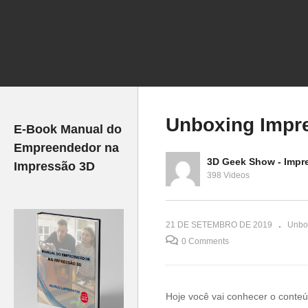
essora 3D
 (Imprime
Unboxing Impressora 3D
Un
CR – 10S – TopInk3D
C
Unboxing Impr
E-Book Manual do
Empreendedor na
3D Geek Show - Impr
Impressão 3D
398 Videos
21 DE SETEMBRO DE 2019
Unbo
0 Comments
Hoje você vai conhecer o conte