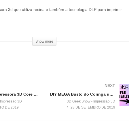
ra 3d que utiliza resina e também a tecnologia DLP para imprimir.
Show more
 seja um patrocinador:
========
 baratos:
NEXT
Unboxing Impressora 3D Core H5 – GTMax3D
DIY MEGA Busto do Coringa usando Impressão 3D (Joker)
 Impressão 3D
3D Geek Show - Impressão 3D
TO DE 2019
28 DE SETEMBRO DE 2019