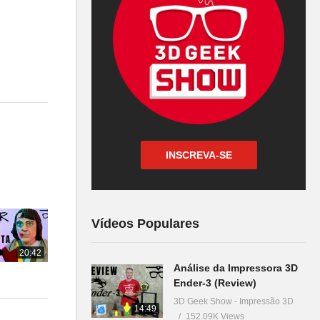
INSCREVA-SE
Vídeos Populares
20:42
Análise da Impressora 3D
Ender-3 (Review)
3D Geek Show - Impressão 3D
14:49
152.09K Views