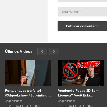
Últimos Vídeos
Porta chaves perfeito!
Vendendo Peças 3D Sem
#3dgeekshow #3dprinting
Licença? Você Está
#3dprint #impressão3d
Cometendo um Erro GRAVE
3dgeekshow
3dgeekshow
#impresion3d
2 DE AGOSTO DE 2026
1 DE AGOSTO DE 2026