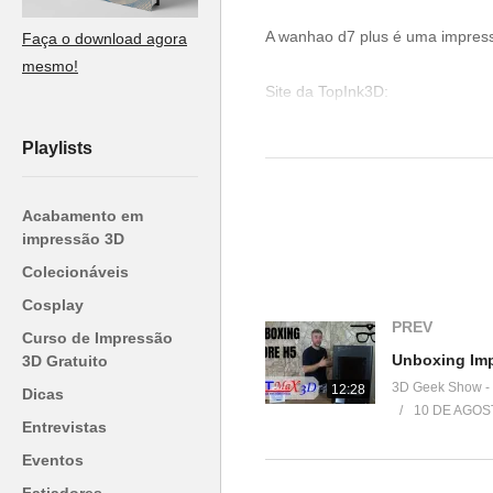
A wanhao d7 plus é uma impresso
Faça o download agora
mesmo!
Site da TopInk3D:
▶
https://www.topink3d.com.br
Playlists
Ajude o canal a continuar no ar,
▶
https://goo.gl/f3htep
Acabamento em
impressão 3D
=========================
Colecionáveis
Produtos de impressão 3D super
Cosplay
▶
http://bit.ly/ListaProdutos3D
PREV
Curso de Impressão
3D Gratuito
Impressoras 3D boas e baratas:
3D Geek Show -
12:28
(Creality 3D® Ender-3):
Dicas
10 DE AGOS
▶
http://bit.ly/Ender3DGeekShow
Entrevistas
Eventos
(Tevo Tornado)