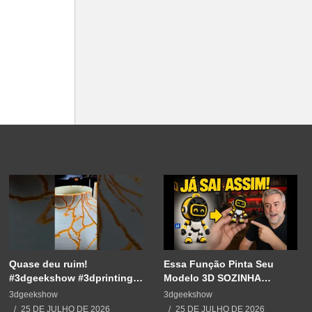
Quase deu ruim!
Essa Função Pinta Seu
#3dgeekshow #3dprinting
Modelo 3D SOZINHA
#3dprint #impressão3d
(Adeus Fatiador)
3dgeekshow
3dgeekshow
#decoration #maker
25 DE JULHO DE 2026
25 DE JULHO DE 2026