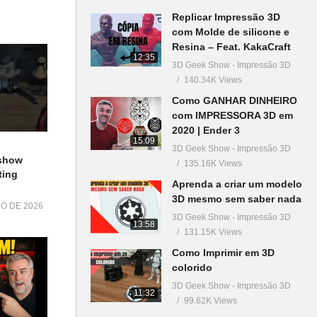
Replicar Impressão 3D
com Molde de silicone e
Resina – Feat. KakaCraft
12:35
3D Geek Show - Impressão 3D
140.34K Views
Como GANHAR DINHEIRO
com IMPRESSORA 3D em
2020 | Ender 3
15:09
3D Geek Show - Impressão 3D
show
135.16K Views
ting
Aprenda a criar um modelo
3D mesmo sem saber nada
HO DE 2026
3D Geek Show - Impressão 3D
13:58
131.15K Views
Como Imprimir em 3D
colorido
3D Geek Show - Impressão 3D
11:32
99.62K Views