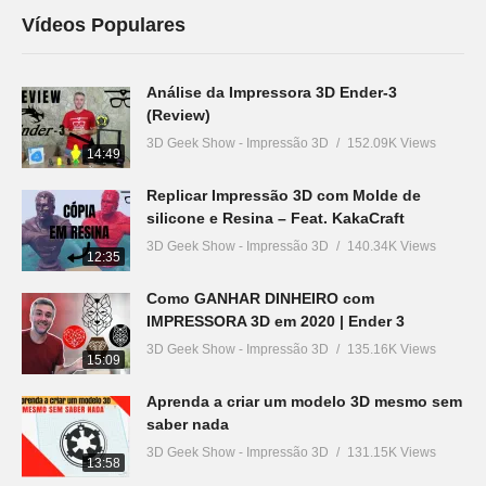
Vídeos Populares
Análise da Impressora 3D Ender-3
(Review)
3D Geek Show - Impressão 3D
152.09K Views
14:49
Replicar Impressão 3D com Molde de
silicone e Resina – Feat. KakaCraft
3D Geek Show - Impressão 3D
140.34K Views
12:35
Como GANHAR DINHEIRO com
IMPRESSORA 3D em 2020 | Ender 3
3D Geek Show - Impressão 3D
135.16K Views
15:09
Aprenda a criar um modelo 3D mesmo sem
saber nada
3D Geek Show - Impressão 3D
131.15K Views
13:58