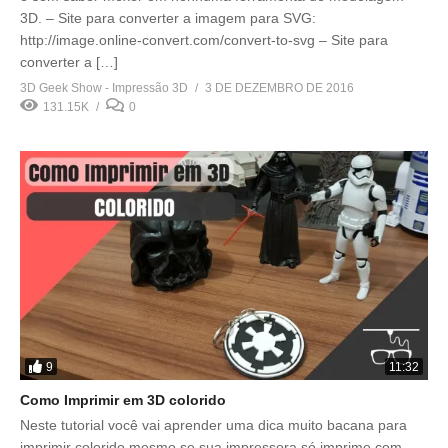
3D. – Site para converter a imagem para SVG:
http://image.online-convert.com/convert-to-svg – Site para
converter a […]
3D Geek Show - Impressão 3D
3 DE DEZEMBRO DE 2016
131.15K
0
9
11:32
Como Imprimir em 3D colorido
Neste tutorial você vai aprender uma dica muito bacana para
imprimir colorido mesmo se sua impressora só imprime com