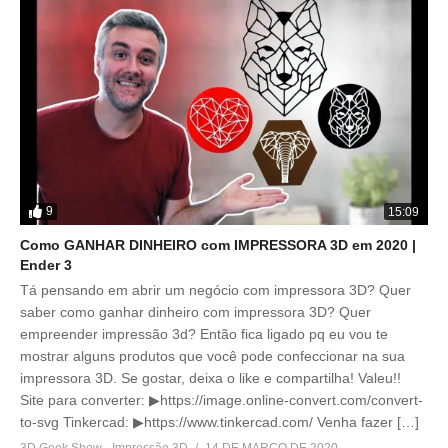
9
15:09
Como GANHAR DINHEIRO com IMPRESSORA 3D em 2020 |
Ender 3
Tá pensando em abrir um negócio com impressora 3D? Quer
saber como ganhar dinheiro com impressora 3D? Quer
empreender impressão 3d? Então fica ligado pq eu vou te
mostrar alguns produtos que você pode confeccionar na sua
impressora 3D. Se gostar, deixa o like e compartilha! Valeu!!
Site para converter: ▶https://image.online-convert.com/convert-
to-svg Tinkercad: ▶https://www.tinkercad.com/ Venha fazer […]
3D Geek Show - Impressão 3D
14 DE MARÇO DE 2020