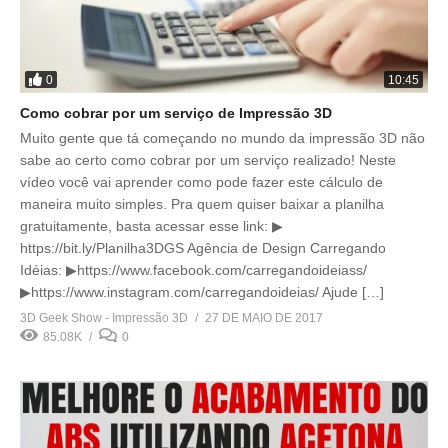
0
10:45
Como cobrar por um serviço de Impressão 3D
Muito gente que tá começando no mundo da impressão 3D não
sabe ao certo como cobrar por um serviço realizado! Neste
vídeo você vai aprender como pode fazer este cálculo de
maneira muito simples. Pra quem quiser baixar a planilha
gratuitamente, basta acessar esse link: ▶
https://bit.ly/Planilha3DGS Agência de Design Carregando
Idéias: ▶https://www.facebook.com/carregandoideiass/
▶https://www.instagram.com/carregandoideias/ Ajude […]
3D Geek Show - Impressão 3D
27 DE MAIO DE 2017
85.08K
0