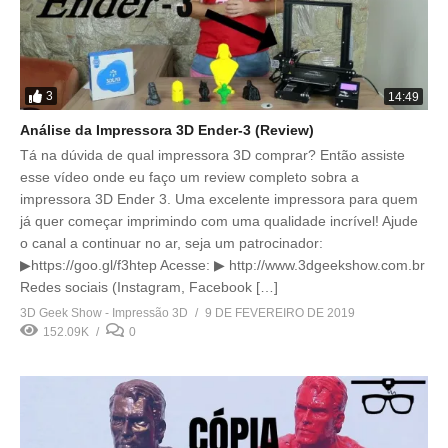
3
14:49
Análise da Impressora 3D Ender-3 (Review)
Tá na dúvida de qual impressora 3D comprar? Então assiste
esse vídeo onde eu faço um review completo sobra a
impressora 3D Ender 3. Uma excelente impressora para quem
já quer começar imprimindo com uma qualidade incrível! Ajude
o canal a continuar no ar, seja um patrocinador:
▶https://goo.gl/f3htep Acesse: ▶ http://www.3dgeekshow.com.br
Redes sociais (Instagram, Facebook […]
3D Geek Show - Impressão 3D
9 DE FEVEREIRO DE 2019
152.09K
0