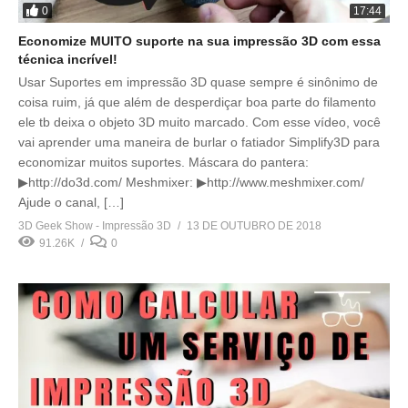
0
17:44
Economize MUITO suporte na sua impressão 3D com essa
técnica incrível!
Usar Suportes em impressão 3D quase sempre é sinônimo de
coisa ruim, já que além de desperdiçar boa parte do filamento
ele tb deixa o objeto 3D muito marcado. Com esse vídeo, você
vai aprender uma maneira de burlar o fatiador Simplify3D para
economizar muitos suportes. Máscara do pantera:
▶http://do3d.com/ Meshmixer: ▶http://www.meshmixer.com/
Ajude o canal, […]
3D Geek Show - Impressão 3D
13 DE OUTUBRO DE 2018
91.26K
0