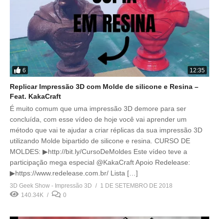
6
12:35
Replicar Impressão 3D com Molde de silicone e Resina –
Feat. KakaCraft
É muito comum que uma impressão 3D demore para ser
concluída, com esse vídeo de hoje você vai aprender um
método que vai te ajudar a criar réplicas da sua impressão 3D
utilizando Molde bipartido de silicone e resina. CURSO DE
MOLDES: ▶http://bit.ly/CursoDeMoldes Este vídeo teve a
participação mega especial @KakaCraft Apoio Redelease:
▶https://www.redelease.com.br/ Lista […]
3D Geek Show - Impressão 3D
1 DE SETEMBRO DE 2018
140.34K
0