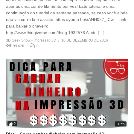
apenas uma cor de filamento por vez! Este tutorial é uma
continuação do tutorial da semana passada, se caso você ainda
não viu corre lá e assiste: https://youtu.be/xANH027_fCw – Link
para baixar o chaveiro:
http://www.thingiverse.com/thing:1932576 Ajude […]
3D Geek Show - Impressão 3D
10 DE DEZEMBRO DE 2016
99.62K
0
2
10:59
Dica – Como ganhar dinheiro com impressão 3D