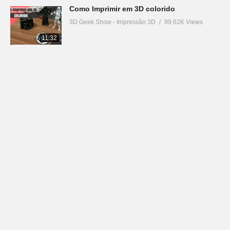
Como Imprimir em 3D colorido
3D Geek Show - Impressão 3D
99.62K Views
11:32