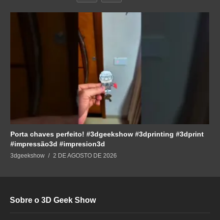
Porta chaves perfeito! #3dgeekshow #3dprinting #3dprint
#impressão3d #impresion3d
3dgeekshow
2 DE AGOSTO DE 2026
Sobre o 3D Geek Show