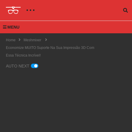
MENU
Home
Meshmixer
Economize MUITO Suporte Na Sua Impressão 3D Com
Essa Técnica Incrível!
AUTO NEXT