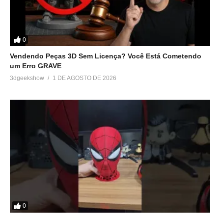
(Visited 157 times, 1 visits today)
0
Relacionado
Vendendo Peças 3D Sem Licença? Você Está Cometendo
Uma forma alternativa de
Entenda quando uma peça
um Erro GRAVE
criar suportes para a
precisa de suportes ou pode
3dgeekshow
1 DE AGOSTO DE 2026
impressão 3D – MeshMixer
ser oca na impressão 3D
2 de dezembro de 2017
26 de janeiro de 2019
Em "Tutoriais"
Em "Meshmixer"
Crie encaixes para
impressão 3D de maneira
muito rápida e fácil
16 de junho de 2018
Em "Tutoriais"
0