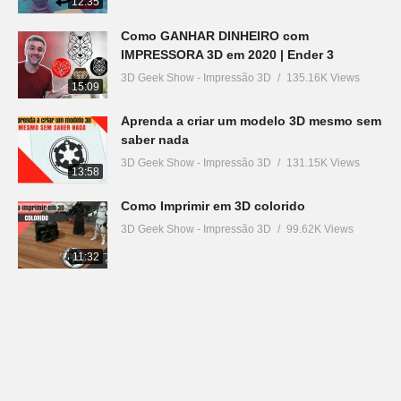
12:35
Como GANHAR DINHEIRO com
IMPRESSORA 3D em 2020 | Ender 3
3D Geek Show - Impressão 3D
135.16K Views
15:09
Aprenda a criar um modelo 3D mesmo sem
saber nada
3D Geek Show - Impressão 3D
131.15K Views
13:58
Como Imprimir em 3D colorido
3D Geek Show - Impressão 3D
99.62K Views
11:32