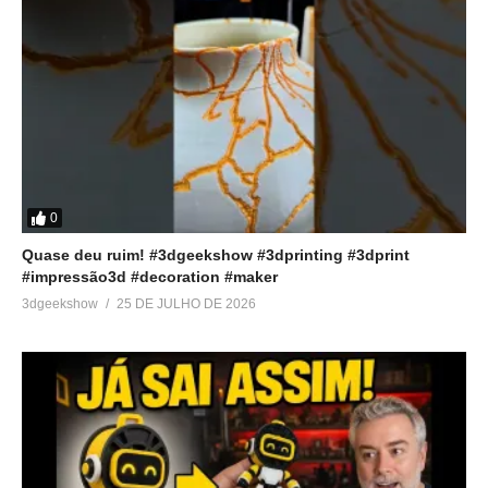
0
Quase deu ruim! #3dgeekshow #3dprinting #3dprint
#impressão3d #decoration #maker
3dgeekshow
25 DE JULHO DE 2026