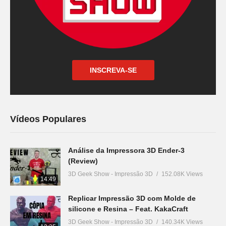
INSCREVA-SE
Vídeos Populares
Análise da Impressora 3D Ender-3
(Review)
3D Geek Show - Impressão 3D
152.08K Views
14:49
Replicar Impressão 3D com Molde de
silicone e Resina – Feat. KakaCraft
3D Geek Show - Impressão 3D
140.34K Views