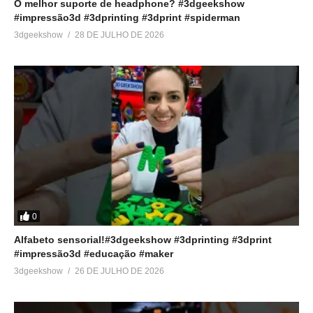
O melhor suporte de headphone? #3dgeekshow
#impressão3d #3dprinting #3dprint #spiderman
3dgeekshow
28 DE JULHO DE 2026
0
Alfabeto sensorial!#3dgeekshow #3dprinting #3dprint
#impressão3d #educação #maker
3dgeekshow
26 DE JULHO DE 2026