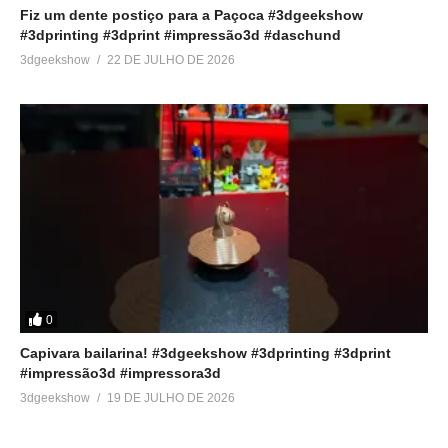
Fiz um dente postiço para a Paçoca #3dgeekshow
#3dprinting #3dprint #impressão3d #daschund
3dgeekshow
22 DE JULHO DE 2026
0
Capivara bailarina! #3dgeekshow #3dprinting #3dprint
#impressão3d #impressora3d
3dgeekshow
19 DE JULHO DE 2026