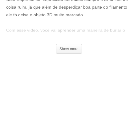
coisa ruim, já que além de desperdiçar boa parte do filamento
ele tb deixa o objeto 3D muito marcado.
Com esse vídeo, você vai aprender uma maneira de burlar o
fatiador Simplify3D para economizar muitos suportes.
Show more
Máscara do pantera:
▶
http://do3d.com/
Meshmixer:
▶
http://www.meshmixer.com/
Ajude o canal, seja um patrocinador e concorra a prêmios!
Doações a partir de R$1,00.
▶
https://goo.gl/f3htep
Compre filamentos com desconto usando o cupom: