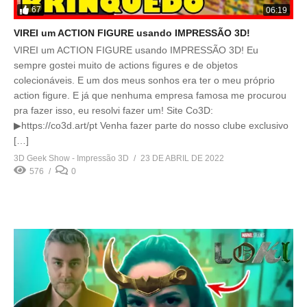
67
06:19
VIREI um ACTION FIGURE usando IMPRESSÃO 3D!
VIREI um ACTION FIGURE usando IMPRESSÃO 3D! Eu
sempre gostei muito de actions figures e de objetos
colecionáveis. E um dos meus sonhos era ter o meu próprio
action figure. E já que nenhuma empresa famosa me procurou
pra fazer isso, eu resolvi fazer um! Site Co3D:
▶https://co3d.art/pt Venha fazer parte do nosso clube exclusivo
[…]
3D Geek Show - Impressão 3D
23 DE ABRIL DE 2022
576
0