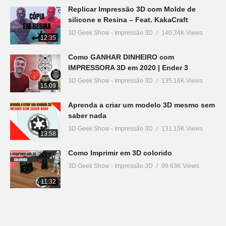
Replicar Impressão 3D com Molde de
silicone e Resina – Feat. KakaCraft
3D Geek Show - Impressão 3D
140.34K Views
12:35
Como GANHAR DINHEIRO com
IMPRESSORA 3D em 2020 | Ender 3
3D Geek Show - Impressão 3D
135.16K Views
15:09
Aprenda a criar um modelo 3D mesmo sem
saber nada
3D Geek Show - Impressão 3D
131.15K Views
13:58
Como Imprimir em 3D colorido
3D Geek Show - Impressão 3D
99.63K Views
11:32