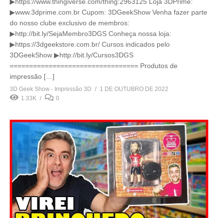
▶https://www.thingiverse.com/thing:2963125 Loja 3DPrime:
▶www.3dprime.com.br Cupom: 3DGeekShow Venha fazer parte
do nosso clube exclusivo de membros:
▶http://bit.ly/SejaMembro3DGS Conheça nossa loja:
▶https://3dgeekstore.com.br/ Cursos indicados pelo
3DGeekShow ▶http://bit.ly/Cursos3DGS
================================= Produtos de
impressão […]
3D Geek Show - Impressão 3D
1 DE OUTUBRO DE 2022
1.33K
0