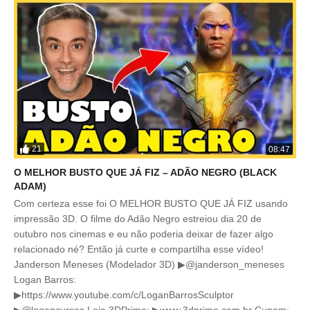
21
08:47
O MELHOR BUSTO QUE JÁ FIZ – ADÃO NEGRO (BLACK
ADAM)
Com certeza esse foi O MELHOR BUSTO QUE JÁ FIZ usando
impressão 3D. O filme do Adão Negro estreiou dia 20 de
outubro nos cinemas e eu não poderia deixar de fazer algo
relacionado né? Então já curte e compartilha esse vídeo!
Janderson Meneses (Modelador 3D) ▶@janderson_meneses
Logan Barros:
▶https://www.youtube.com/c/LoganBarrosSculptor
▶@logancursos Loja 3DPrime: ▶www.3dprime.com.br Cupom: