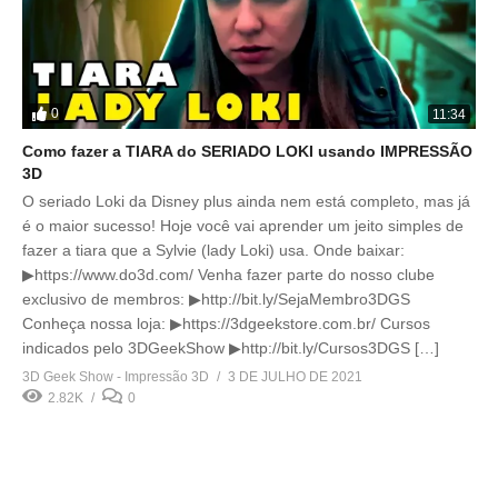
0
11:34
Como fazer a TIARA do SERIADO LOKI usando IMPRESSÃO
3D
O seriado Loki da Disney plus ainda nem está completo, mas já
é o maior sucesso! Hoje você vai aprender um jeito simples de
fazer a tiara que a Sylvie (lady Loki) usa. Onde baixar:
▶https://www.do3d.com/ Venha fazer parte do nosso clube
exclusivo de membros: ▶http://bit.ly/SejaMembro3DGS
Conheça nossa loja: ▶https://3dgeekstore.com.br/ Cursos
indicados pelo 3DGeekShow ▶http://bit.ly/Cursos3DGS […]
3D Geek Show - Impressão 3D
3 DE JULHO DE 2021
2.82K
0