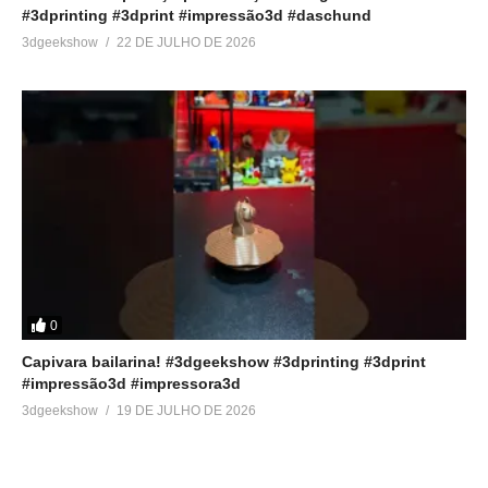
#3dprinting #3dprint #impressão3d #daschund
3dgeekshow
22 DE JULHO DE 2026
0
Capivara bailarina! #3dgeekshow #3dprinting #3dprint
#impressão3d #impressora3d
3dgeekshow
19 DE JULHO DE 2026