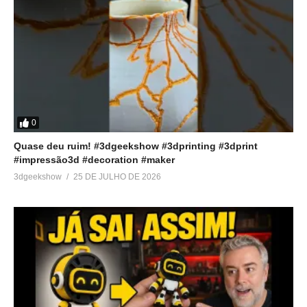
0
Quase deu ruim! #3dgeekshow #3dprinting #3dprint
#impressão3d #decoration #maker
3dgeekshow
25 DE JULHO DE 2026