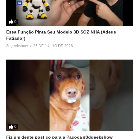
0
Essa Função Pinta Seu Modelo 3D SOZINHA (Adeus
Fatiador)
3dgeekshow
25 DE JULHO DE 2026
0
Fiz um dente postiço para a Paçoca #3dgeekshow