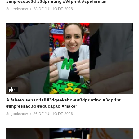
#impressão3d #3dprinting #3dprint #spiderman
3dgeekshow
28 DE JULHO DE 2026
0
Alfabeto sensorial!#3dgeekshow #3dprinting #3dprint
#impressão3d #educação #maker
3dgeekshow
26 DE JULHO DE 2026