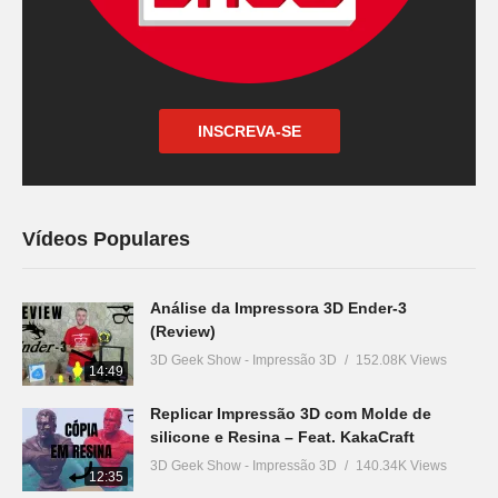
INSCREVA-SE
Vídeos Populares
Análise da Impressora 3D Ender-3
(Review)
3D Geek Show - Impressão 3D
152.08K Views
14:49
Replicar Impressão 3D com Molde de
silicone e Resina – Feat. KakaCraft
3D Geek Show - Impressão 3D
140.34K Views
12:35