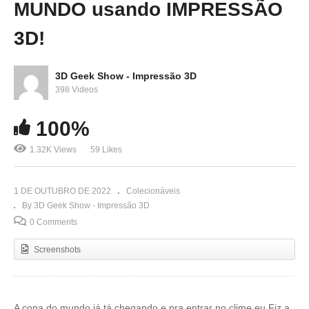
MUNDO usando IMPRESSÃO
3D!
3D Geek Show - Impressão 3D
398 Videos
100%
1.32K Views
59 Likes
1 DE OUTUBRO DE 2022
Colecionáveis
By 3D Geek Show - Impressão 3D
0 Comments
Screenshots
A copa do mundo já tá chegando e pra entrar no clime eu Fiz a