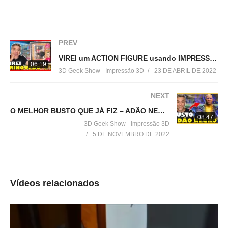
▶
http://bit.ly/Cursos3DGS
=================================
Produtos de impressão 3D super baratos:
PREV
▶
http://bit.ly/ListaProdutos3D
VIREI um ACTION FIGURE usando IMPRESSÃO 3D!
06:19
3D Geek Show - Impressão 3D
23 DE ABRIL DE 2022
Acesse:
▶
http://www.3dgeekshow.com.br
NEXT
O MELHOR BUSTO QUE JÁ FIZ – ADÃO NEGRO (BLACK ADAM)
Redes sociais (Instagram, Facebook e Twitter):
08:47
3D Geek Show - Impressão 3D
▶ @3DGeekShow
5 DE NOVEMBRO DE 2022
Grupo no facebook
▶
https://goo.gl/eXceJj
Vídeos relacionados
Contato:
▶
murilo@3DGeekShow.com.br