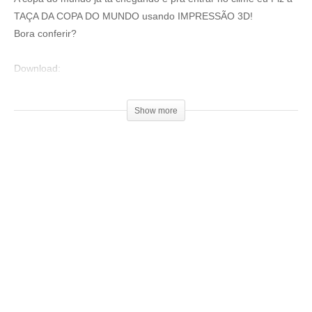
TAÇA DA COPA DO MUNDO usando IMPRESSÃO 3D!
Bora conferir?
Download:
▶
https://www.thingiverse.com/thing:
2963125
Show more
Loja 3DPrime:
▶www.3dprime.com.br
Cupom: 3DGeekShow
Venha fazer parte do nosso clube exclusivo de membros:
▶
http://bit.ly/SejaMembro3DGS
Conheça nossa loja:
▶
https://3dgeekstore.com.br/
Cursos indicados pelo 3DGeekShow