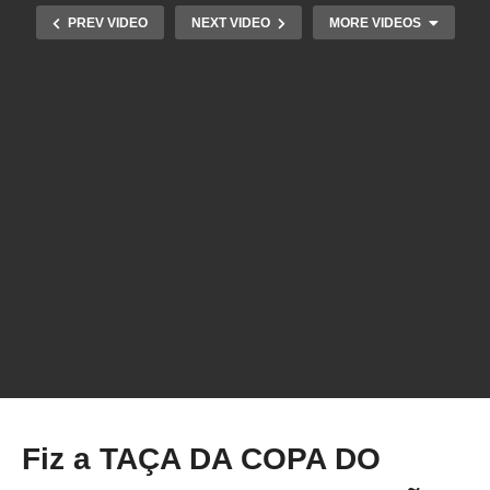
PREV VIDEO
NEXT VIDEO
MORE VIDEOS
Como fazer a TIARA do SERIADO LOKI usando
IMPRESSÃO 3D
Fiz a TAÇA DA COPA DO