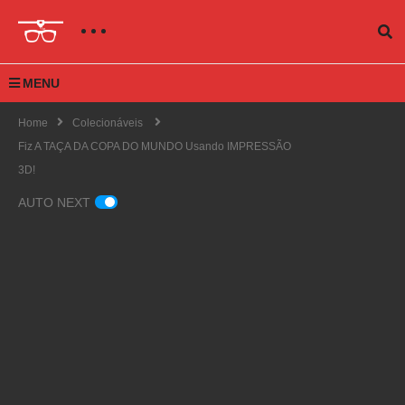
MENU
Home
Colecionáveis
Fiz A TAÇA DA COPA DO MUNDO Usando IMPRESSÃO
3D!
AUTO NEXT