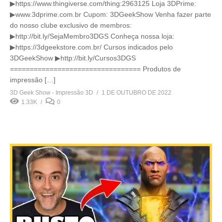
▶https://www.thingiverse.com/thing:2963125 Loja 3DPrime:
▶www.3dprime.com.br Cupom: 3DGeekShow Venha fazer parte
do nosso clube exclusivo de membros:
▶http://bit.ly/SejaMembro3DGS Conheça nossa loja:
▶https://3dgeekstore.com.br/ Cursos indicados pelo
3DGeekShow ▶http://bit.ly/Cursos3DGS
================================= Produtos de
impressão […]
3D Geek Show - Impressão 3D
1 DE OUTUBRO DE 2022
1.33K
0