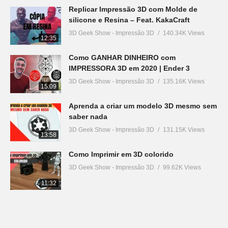
Replicar Impressão 3D com Molde de
silicone e Resina – Feat. KakaCraft
3D Geek Show - Impressão 3D
140.34K Views
12:35
Como GANHAR DINHEIRO com
IMPRESSORA 3D em 2020 | Ender 3
3D Geek Show - Impressão 3D
135.16K Views
15:09
Aprenda a criar um modelo 3D mesmo sem
saber nada
3D Geek Show - Impressão 3D
131.15K Views
13:58
Como Imprimir em 3D colorido
3D Geek Show - Impressão 3D
99.62K Views
11:32