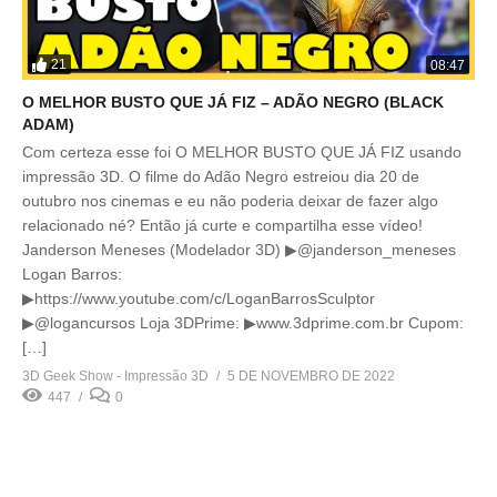
21
08:47
O MELHOR BUSTO QUE JÁ FIZ – ADÃO NEGRO (BLACK
ADAM)
Com certeza esse foi O MELHOR BUSTO QUE JÁ FIZ usando
impressão 3D. O filme do Adão Negro estreiou dia 20 de
outubro nos cinemas e eu não poderia deixar de fazer algo
relacionado né? Então já curte e compartilha esse vídeo!
Janderson Meneses (Modelador 3D) ▶@janderson_meneses
Logan Barros:
▶https://www.youtube.com/c/LoganBarrosSculptor
▶@logancursos Loja 3DPrime: ▶www.3dprime.com.br Cupom:
[…]
3D Geek Show - Impressão 3D
5 DE NOVEMBRO DE 2022
447
0