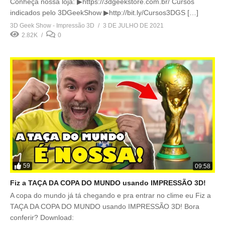
Conheça nossa loja: ▶https://3dgeekstore.com.br/ Cursos
indicados pelo 3DGeekShow ▶http://bit.ly/Cursos3DGS […]
3D Geek Show - Impressão 3D
3 DE JULHO DE 2021
2.82K
0
59
09:58
Fiz a TAÇA DA COPA DO MUNDO usando IMPRESSÃO 3D!
A copa do mundo já tá chegando e pra entrar no clime eu Fiz a
TAÇA DA COPA DO MUNDO usando IMPRESSÃO 3D! Bora
conferir? Download: