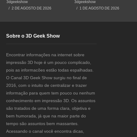
#3dprint #impressão3d
Cometendo um Erro GRAVE
3dgeekshow
3dgeekshow
#impresion3d
2 DE AGOSTO DE 2026
1 DE AGOSTO DE 2026
Sobre o 3D Geek Show
Encontrar informações na internet sobre
impressão 3D hoje é um pouco complicado,
pois as informacões estão todas espalhadas.
O Canal 3D Geek Show surgiu no final de
2016, com o intuito de centralizar e trazer
informação para quem tem pouco ou nenhum
conhecimento em impressão 3D. Os assuntos
são tratados de uma forma clara, objetiva e
bem humorada, já que na maior parte do
tempo são assuntos bem massantes.
Acessando o canal você encontra dicas,