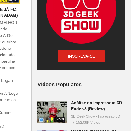
 JÁ FIZ
CK ADAM)
 O MELHOR
ando
do Adão
e outubro
oderia
acionado
INSCREVA-SE
mpartilha
 Meneses
 Logan
Vídeos Populares
om/c/Loga
ancursos
Análise da Impressora 3D
Ender-3 (Review)
Cupom:
3D Geek Show - Impressão 3D
14:49
152.09K Views
 3D
Replicar Impressão 3D