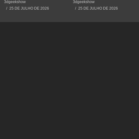
#3dprint #impressão3d
(Adeus Fatiador)
3dgeekshow
3dgeekshow
#decoration #maker
25 DE JULHO DE 2026
25 DE JULHO DE 2026