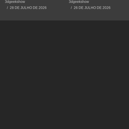
#impressão3d #3dprinting
#3dprinting #3dprint
3dgeekshow
3dgeekshow
#3dprint #spiderman
#impressão3d #educação
28 DE JULHO DE 2026
26 DE JULHO DE 2026
#maker