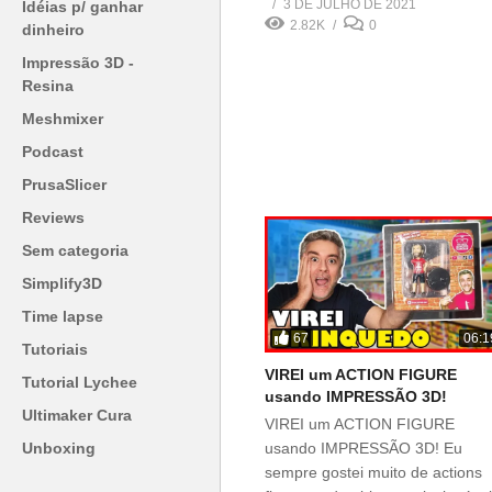
3 DE JULHO DE 2021
Idéias p/ ganhar
2.82K
0
dinheiro
Impressão 3D -
Resina
Meshmixer
Podcast
PrusaSlicer
Reviews
Sem categoria
Simplify3D
Time lapse
67
06:1
Tutoriais
VIREI um ACTION FIGURE
Tutorial Lychee
usando IMPRESSÃO 3D!
Ultimaker Cura
VIREI um ACTION FIGURE
Unboxing
usando IMPRESSÃO 3D! Eu
sempre gostei muito de actions