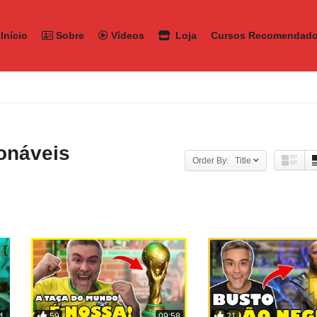
Início
Sobre
Vídeos
Loja
Cursos Recomendad
onáveis
Order By: Title
59
21
4
09:58