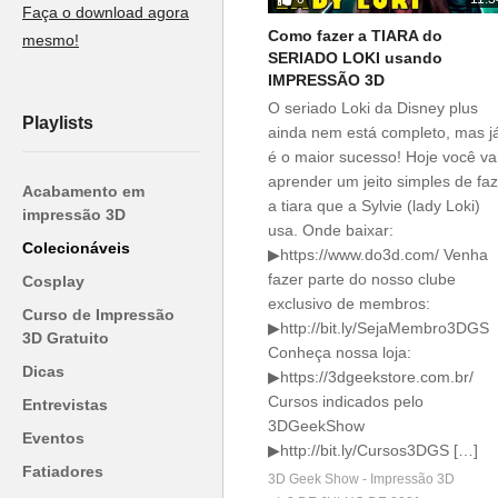
Faça o download agora
Como fazer a TIARA do
mesmo!
SERIADO LOKI usando
IMPRESSÃO 3D
O seriado Loki da Disney plus
Playlists
ainda nem está completo, mas j
é o maior sucesso! Hoje você va
aprender um jeito simples de fa
Acabamento em
a tiara que a Sylvie (lady Loki)
impressão 3D
usa. Onde baixar:
Colecionáveis
▶https://www.do3d.com/ Venha
fazer parte do nosso clube
Cosplay
exclusivo de membros:
Curso de Impressão
▶http://bit.ly/SejaMembro3DGS
3D Gratuito
Conheça nossa loja:
Dicas
▶https://3dgeekstore.com.br/
Cursos indicados pelo
Entrevistas
3DGeekShow
Eventos
▶http://bit.ly/Cursos3DGS […]
Fatiadores
3D Geek Show - Impressão 3D