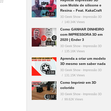
22
com Molde de silicone e
Resina – Feat. KakaCraft
12:35
3D Geek Show - Impressão 3D
140.34K Views
Como GANHAR DINHEIRO
com IMPRESSORA 3D em
2020 | Ender 3
15:09
3D Geek Show - Impressão 3D
135.16K Views
Aprenda a criar um modelo
3D mesmo sem saber nada
3D Geek Show - Impressão 3D
13:58
131.15K Views
Como Imprimir em 3D
colorido
3D Geek Show - Impressão 3D
11:32
99.62K Views