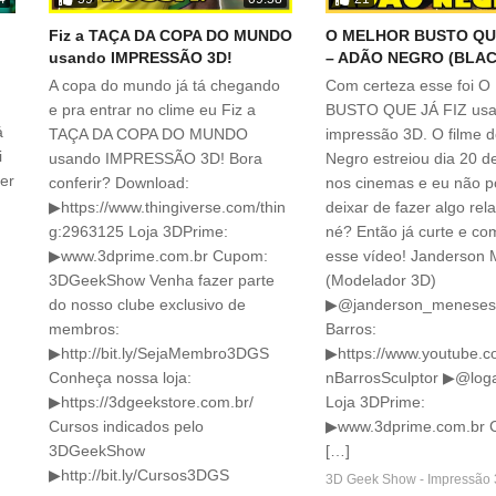
Fiz a TAÇA DA COPA DO MUNDO
O MELHOR BUSTO QUE
usando IMPRESSÃO 3D!
– ADÃO NEGRO (BLA
A copa do mundo já tá chegando
Com certeza esse foi
e pra entrar no clime eu Fiz a
BUSTO QUE JÁ FIZ us
á
TAÇA DA COPA DO MUNDO
impressão 3D. O filme 
i
usando IMPRESSÃO 3D! Bora
Negro estreiou dia 20 d
zer
conferir? Download:
nos cinemas e eu não p
▶https://www.thingiverse.com/thin
deixar de fazer algo rel
g:2963125 Loja 3DPrime:
né? Então já curte e co
▶www.3dprime.com.br Cupom:
esse vídeo! Janderson
3DGeekShow Venha fazer parte
(Modelador 3D)
do nosso clube exclusivo de
▶@janderson_meneses
membros:
Barros:
▶http://bit.ly/SejaMembro3DGS
▶https://www.youtube.c
Conheça nossa loja:
nBarrosSculptor ▶@log
▶https://3dgeekstore.com.br/
Loja 3DPrime:
Cursos indicados pelo
▶www.3dprime.com.br 
3DGeekShow
[…]
▶http://bit.ly/Cursos3DGS
3D Geek Show - Impressão