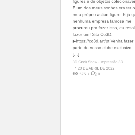
figures e de objetos colecionávei
E um dos meus sonhos era ter o
meu próprio action figure. E já q
nenhuma empresa famosa me
procurou pra fazer isso, eu resol
fazer um! Site Co3D:
▶https://co3d.art/pt Venha fazer
parte do nosso clube exclusivo
[…]
3D Geek Show - Impressão 3D
23 DE ABRIL DE 2022
575
0