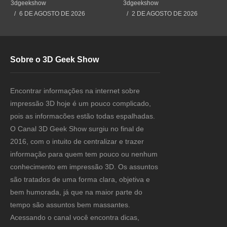
#impressão3d #3dprint
#3dprint #impressão3d
3dgeekshow
3dgeekshow
#3dprinting #impresion3d
#impresion3d
6 DE AGOSTO DE 2026
2 DE AGOSTO DE 2026
Sobre o 3D Geek Show
Encontrar informações na internet sobre
impressão 3D hoje é um pouco complicado,
pois as informacões estão todas espalhadas.
O Canal 3D Geek Show surgiu no final de
2016, com o intuito de centralizar e trazer
informação para quem tem pouco ou nenhum
conhecimento em impressão 3D. Os assuntos
são tratados de uma forma clara, objetiva e
bem humorada, já que na maior parte do
tempo são assuntos bem massantes.
Acessando o canal você encontra dicas,