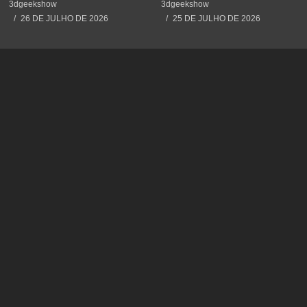
#3dprinting #3dprint
#3dprint #impressão3d
3dgeekshow
3dgeekshow
#impressão3d #educação
#decoration #maker
26 DE JULHO DE 2026
25 DE JULHO DE 2026
#maker