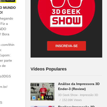
 DO MUNDO
D!
chegando
 Fiz a
UNDO
! Bora
e.com/thin
INSCREVA-SE
e:
Cupom:
r parte
o de
Vídeos Populares
bro3DGS
Análise da Impressora 3D
m.br/
Ender-3 (Review)
3D Geek Show - Impressão 3D
14:49
152.09K Views
GS
Replicar Impressão 3D