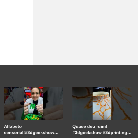
Alfabeto
Quase deu ruim!
sensorial!#3dgeekshow
#3dgeekshow #3dprinting