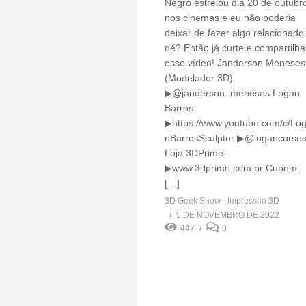
Negro estreiou dia 20 de outubr
nos cinemas e eu não poderia
deixar de fazer algo relacionado
né? Então já curte e compartilha
esse vídeo! Janderson Meneses
(Modelador 3D)
▶@janderson_meneses Logan
Barros:
▶https://www.youtube.com/c/Lo
nBarrosSculptor ▶@logancurso
Loja 3DPrime:
▶www.3dprime.com.br Cupom:
[…]
3D Geek Show - Impressão 3D
5 DE NOVEMBRO DE 2022
447
0