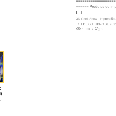
===================
====== Produtos de im
[…]
3D Geek Show - Impressão
1 DE OUTUBRO DE 202
1.33K
0
7
Z
)
R