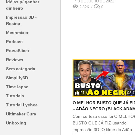
3 DE JULHO DE 2021
Idéias p/ ganhar
2.82K
0
dinheiro
Impressão 3D -
Resina
Meshmixer
Podcast
PrusaSlicer
Reviews
Sem categoria
Simplify3D
Time lapse
21
08:4
Tutoriais
O MELHOR BUSTO QUE JÁ FI
Tutorial Lychee
– ADÃO NEGRO (BLACK ADAM
Ultimaker Cura
Com certeza esse foi O MELHO
Unboxing
BUSTO QUE JÁ FIZ usando
impressão 3D. O filme do Adão