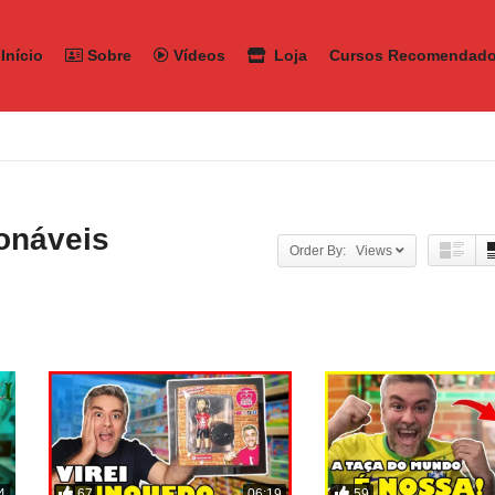
Início
Sobre
Vídeos
Loja
Cursos Recomendad
onáveis
Order By: Views
67
59
4
06:19