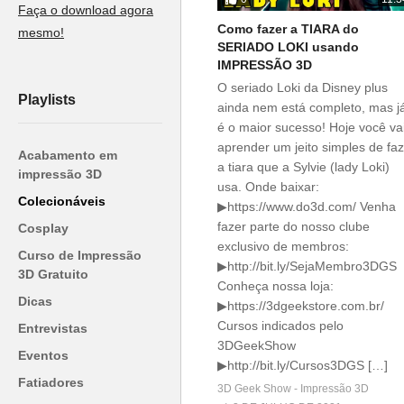
Faça o download agora
Como fazer a TIARA do
mesmo!
SERIADO LOKI usando
IMPRESSÃO 3D
O seriado Loki da Disney plus
Playlists
ainda nem está completo, mas j
é o maior sucesso! Hoje você va
aprender um jeito simples de fa
Acabamento em
a tiara que a Sylvie (lady Loki)
impressão 3D
usa. Onde baixar:
Colecionáveis
▶https://www.do3d.com/ Venha
fazer parte do nosso clube
Cosplay
exclusivo de membros:
Curso de Impressão
▶http://bit.ly/SejaMembro3DGS
3D Gratuito
Conheça nossa loja:
Dicas
▶https://3dgeekstore.com.br/
Cursos indicados pelo
Entrevistas
3DGeekShow
Eventos
▶http://bit.ly/Cursos3DGS […]
Fatiadores
3D Geek Show - Impressão 3D