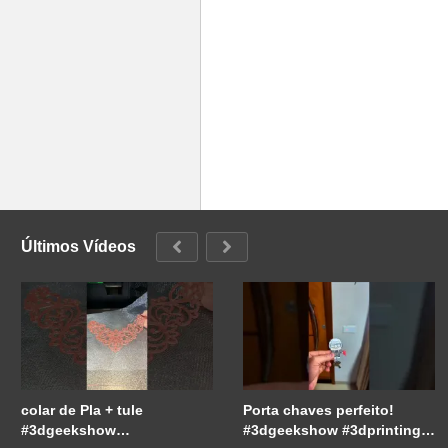
Últimos Vídeos
colar de Pla + tule
Porta chaves perfeito!
#3dgeekshow
#3dgeekshow #3dprinting