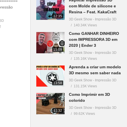
========
com Molde de silicone e
pressão
Resina – Feat. KakaCraft
12:35
3D Geek Show - Impressão 3D
 3D
140.34K Views
2
Como GANHAR DINHEIRO
com IMPRESSORA 3D em
2020 | Ender 3
15:09
3D Geek Show - Impressão 3D
135.16K Views
Aprenda a criar um modelo
3D mesmo sem saber nada
3D Geek Show - Impressão 3D
13:58
131.15K Views
Como Imprimir em 3D
colorido
3D Geek Show - Impressão 3D
11:32
99.62K Views