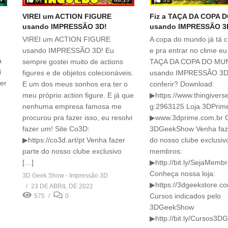
VIREI um ACTION FIGURE
Fiz a TAÇA DA COPA
usando IMPRESSÃO 3D!
usando IMPRESSÃO 3
VIREI um ACTION FIGURE
A copa do mundo já tá 
usando IMPRESSÃO 3D! Eu
e pra entrar no clime eu
á
sempre gostei muito de actions
TAÇA DA COPA DO M
i
figures e de objetos colecionáveis.
usando IMPRESSÃO 3D
zer
E um dos meus sonhos era ter o
conferir? Download:
meu próprio action figure. E já que
▶https://www.thingivers
nenhuma empresa famosa me
g:2963125 Loja 3DPrim
procurou pra fazer isso, eu resolvi
▶www.3dprime.com.br 
fazer um! Site Co3D:
3DGeekShow Venha faze
▶https://co3d.art/pt Venha fazer
do nosso clube exclusiv
parte do nosso clube exclusivo
membros:
[…]
▶http://bit.ly/SejaMem
Conheça nossa loja:
3D Geek Show - Impressão 3D
▶https://3dgeekstore.co
23 DE ABRIL DE 2022
Cursos indicados pelo
575
0
3DGeekShow
▶http://bit.ly/Cursos3D