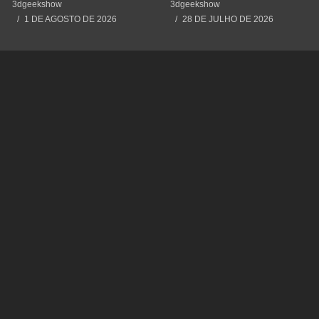
Cometendo um Erro GRAVE
#impressão3d #3dprinting
3dgeekshow
3dgeekshow
#3dprint #spiderman
1 DE AGOSTO DE 2026
28 DE JULHO DE 2026