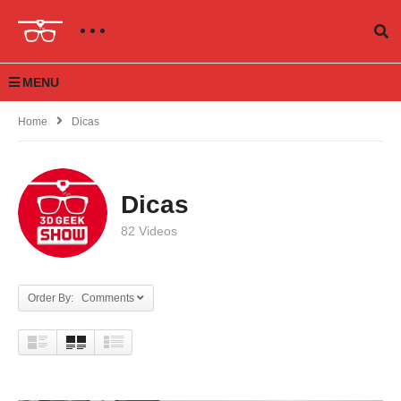
MENU
Home
Dicas
Dicas
82 Videos
Order By: Comments