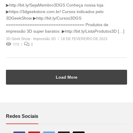
▶http://bit.ly/SejaMembro3DGS Conheça nossa loja:
▶https://3dgeekstore.com.br/ Cursos indicados pelo
3DGeekShow ▶http://bit.ly/Cursos3DGS
================================= Produtos de
impressão 3D super baratos: ▶http://bit.ly/ListaProdutos3D […]
3D Geek Show - Impressão 3D
18 DE FEVEREIRO DE 2023
773
0
Load More
Redes Sociais