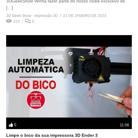
3DGeekShow Venha fazer parte do nosso clube exclusivo de
[…]
3D Geek Show - Impressão 3D
21 DE JANEIRO DE 2023
223
0
0
11:08
Limpe o bico da sua impressora 3D Ender 3