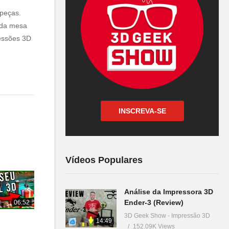
 peças.
o da mesa
ressões 3D
INSCREVA-SE
Vídeos Populares
Análise da Impressora 3D
Ender-3 (Review)
06:52
3D Geek Show - Impressão 3D
14:49
152.09K Views