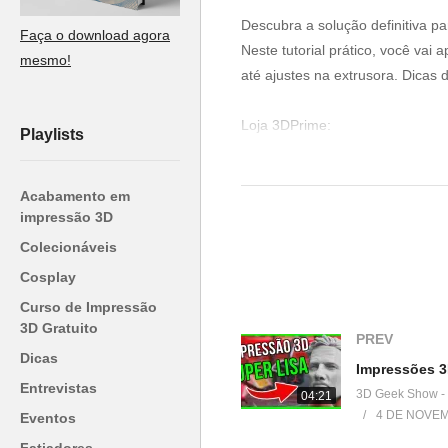
Descubra a solução definitiva p
Faça o download agora
Neste tutorial prático, você vai
mesmo!
até ajustes na extrusora. Dicas
Loja 3DPrime:
Playlists
▶www.3dprime.com.br
Cupom: 3DGeekShow
Acabamento em
impressão 3D
Venha fazer parte do nosso clu
Colecionáveis
▶
http://bit.ly/SejaMembro3DGS
Cosplay
Conheça nossa loja:
Curso de Impressão
▶
https://3dgeekstore.com.br/
3D Gratuito
PREV
Dicas
Cursos indicados pelo 3DGeek
Entrevistas
3D Geek Show -
04:21
▶
http://bit.ly/Cursos3DGS
4 DE NOVEM
Eventos