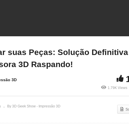
Pare de Estragar suas
Peças: Solução Definitiv
pressões 3D Super
para Bico de Impressora
sas: Qual o segredo?
Raspando!
ar suas Peças: Solução Definitiva
ssora 3D Raspando!
essão 3D
1.79K Views
s
By 3D Geek Show - Impressão 3D
S