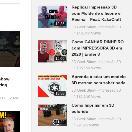
Replicar Impressão 3D
com Molde de silicone e
Resina – Feat. KakaCraft
12:35
3D Geek Show - Impressão 3D
140.34K Views
Como GANHAR DINHEIRO
com IMPRESSORA 3D em
2020 | Ender 3
15:09
3D Geek Show - Impressão 3D
135.16K Views
Aprenda a criar um modelo
show
3D mesmo sem saber nada
ting
3D Geek Show - Impressão 3D
13:58
131.15K Views
HO DE 2026
Como Imprimir em 3D
colorido
3D Geek Show - Impressão 3D
11:32
99.62K Views