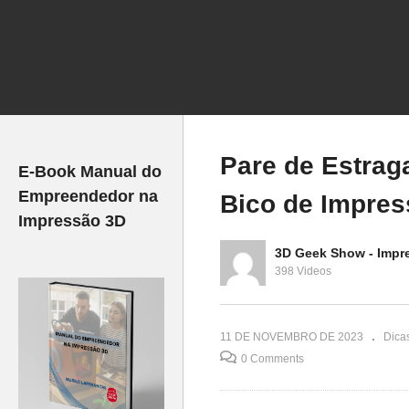
MIZAR
🛠️ Impressões 3D
primir em 3D
Falhando? Descubra Quem
Im
Pode Ser o Culpado!
Li
Pare de Estrag
E-Book Manual do
Empreendedor na
Bico de Impre
Impressão 3D
3D Geek Show - Impr
398 Videos
11 DE NOVEMBRO DE 2023
Dica
0 Comments