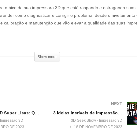
ara o bico da sua impressora 3D que está raspando e estragando suas
 aprender como diagnosticar e corrigir o problema, desde o nivelament
 de calibração e manutenção que vão elevar a qualidade das suas imp
Show more
be exclusivo de membros:
NEXT
Impressões 3D Super Lisas: Qual o segredo?
3 Ideias Incríveis de Impressão 3D para o Natal!
Show
 Impressão 3D
3D Geek Show - Impressão 3D
BRO DE 2023
18 DE NOVEMBRO DE 2023