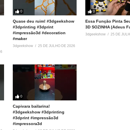
0
0
y)
Quase deu ruim! #3dgeekshow
Essa Função Pinta Se
#3dprinting #3dprint
3D SOZINHA (Adeus Fa
#impressão3d #decoration
3dgeekshow
25 DE JUL
#maker
3dgeekshow
25 DE JULHO DE 2026
Pé de Elefante: O que é e Como
MELHORE a QUALIDADE d
26
Corrigi-lo na Impressão 3D!
IMPRESSÃO 3D com Este
10 de junho de 2023
AJUSTE SIMPLES!
Em "Dicas"
6 de abril de 2024
Em "Fatiadores"
0
Capivara bailarina!
#3dgeekshow #3dprinting
#3dprint #impressão3d
#impressora3d