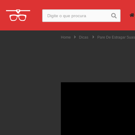
Home
Dicas
Pare De Estragar Suas