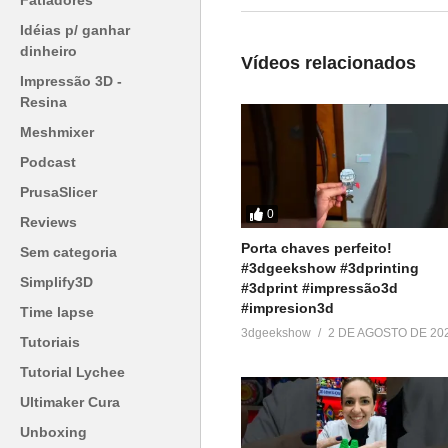
Fatiadores
=========================
Produtos de impressão 3D super
Idéias p/ ganhar
dinheiro
▶
http://bit.ly/ListaProdutos3D
Vídeos relacionados
Impressão 3D -
Acesse:
Resina
▶
http://www.3dgeekshow.com.b
Meshmixer
Podcast
Redes sociais (Instagram, Faceb
PrusaSlicer
▶ @3DGeekShow
0
Reviews
Porta chaves perfeito!
Grupo no facebook
Sem categoria
#3dgeekshow #3dprinting
▶
https://goo.gl/eXceJj
Simplify3D
#3dprint #impressão3d
#impresion3d
Time lapse
Contato:
3dgeekshow
2 DE AGOSTO DE 20
Tutoriais
▶
murilo@3DGeekShow.com.br
Tutorial Lychee
#3DGeekShow #Impressão3D #Im
Ultimaker Cura
#TutorialImpressão3D
Unboxing