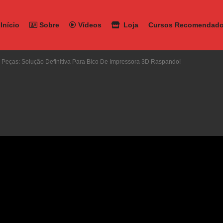
Início
Sobre
Vídeos
Loja
Cursos Recomendad
 Peças: Solução Definitiva Para Bico De Impressora 3D Raspando!