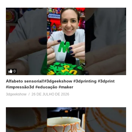
0
Alfabeto sensorial!#3dgeekshow #3dprinting #3dprint
#impressão3d #educação #maker
3dgeekshow
26 DE JULHO DE 2026