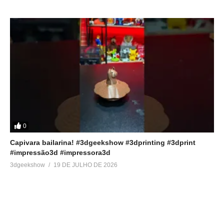
0
Capivara bailarina! #3dgeekshow #3dprinting #3dprint
#impressão3d #impressora3d
3dgeekshow
19 DE JULHO DE 2026