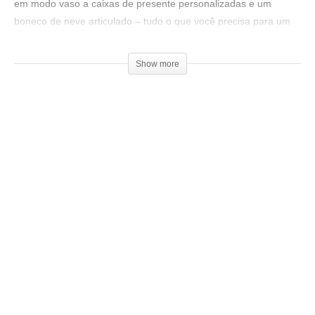
em modo vaso a caixas de presente personalizadas e um
boneco de neve articulado – tudo o que você precisa para um
Natal cheio de criatividade e estilo. Perfeito para presentear,
decorar ou até vender. Confira os modelos, dicas e truques de
Show more
impressão para um Natal inesquecível. Não perca essas ideias
geniais para celebrar a temporada festiva!
Modelos usados no vídeo:
Árvore:
▶
https://www.printables.com/model/91408-vase-mode-
christmas-tree/files
Presente:
▶
https://www.printables.com/model/89174-twist-lock-present
Boneco de neve:
▶
https://than.gs/m/39952