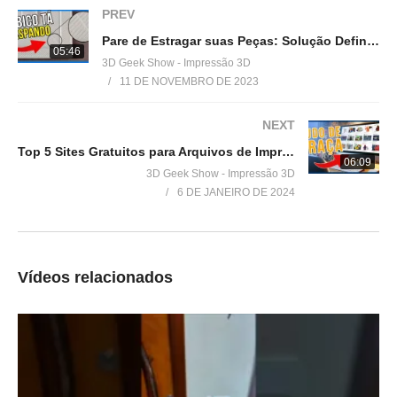
Loja 3DPrime:
PREV
▶www.3dprime.com.br
Pare de Estragar suas Peças: Solução Definitiva para Bico de Impressora 3D Raspando!
Cupom: 3DGeekShow
05:46
3D Geek Show - Impressão 3D
11 DE NOVEMBRO DE 2023
Venha fazer parte do nosso clube exclusivo de membros:
▶
http://bit.ly/SejaMembro3DGS
NEXT
Top 5 Sites Gratuitos para Arquivos de Impressão 3D + 1 Bônus Surpreendente!
Conheça nossa loja:
06:09
3D Geek Show - Impressão 3D
▶
https://3dgeekstore.com.br/
6 DE JANEIRO DE 2024
Cursos indicados pelo 3DGeekShow
▶
http://bit.ly/Cursos3DGS
Vídeos relacionados
=================================
Produtos de impressão 3D super baratos:
▶
http://bit.ly/ListaProdutos3D
Acesse: