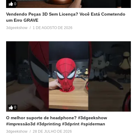
0
Relacionado
Vendendo Peças 3D Sem Licença? Você Está Cometendo
8 Ideias de Natal pra
#3dgeekshow #3dprinting
um Erro GRAVE
Imprimir em 3D!
#3dprint #impressão3d
3dgeekshow
1 DE AGOSTO DE 2026
19 de dezembro de 2025
#impressora3d
Em "Sem categoria"
#impressao3d #natal #asmr
24 de dezembro de 2025
Em "Sem categoria"
Transforme sua impressora
3D em uma fábrica de
luminárias!
22 de abril de 2023
Em "Idéias p/ ganhar
dinheiro"
0
O melhor suporte de headphone? #3dgeekshow
#impressão3d #3dprinting #3dprint #spiderman
3dgeekshow
28 DE JULHO DE 2026