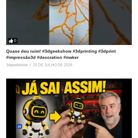
0
Quase deu ruim! #3dgeekshow #3dprinting #3dprint
#impressão3d #decoration #maker
3dgeekshow
25 DE JULHO DE 2026