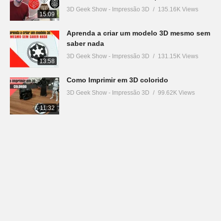
3D Geek Show - Impressão 3D
135.16K Views
15:09
Aprenda a criar um modelo 3D mesmo sem
saber nada
3D Geek Show - Impressão 3D
131.15K Views
13:58
Como Imprimir em 3D colorido
3D Geek Show - Impressão 3D
99.62K Views
11:32