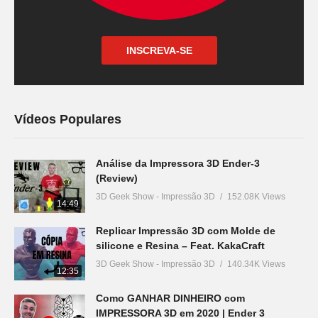
INSCREVA-SE
Vídeos Populares
Análise da Impressora 3D Ender-3
(Review)
3D Geek Show - Impressão 3D
152.08K Views
14:49
Replicar Impressão 3D com Molde de
silicone e Resina – Feat. KakaCraft
3D Geek Show - Impressão 3D
140.34K Views
12:35
Como GANHAR DINHEIRO com
IMPRESSORA 3D em 2020 | Ender 3