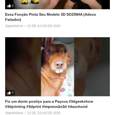
0
Essa Função Pinta Seu Modelo 3D SOZINHA (Adeus
Fatiador)
3dgeekshow
25 DE JULHO DE 2026
0
Fiz um dente postiço para a Paçoca #3dgeekshow
#3dprinting #3dprint #impressão3d #daschund
3dgeekshow
22 DE JULHO DE 2026