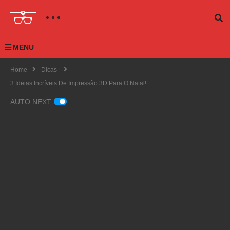
MENU
Home
Dicas
3 Ideias Incríveis De Impressão 3D Para O Natal!
AUTO NEXT