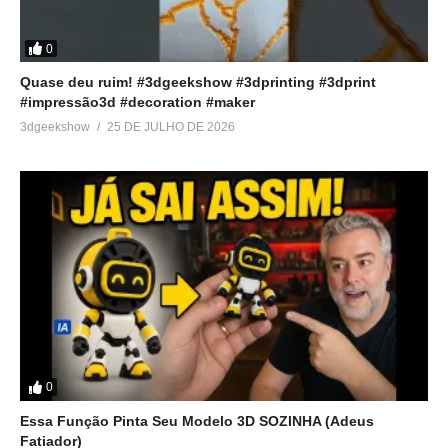
0
Quase deu ruim! #3dgeekshow #3dprinting #3dprint
#impressão3d #decoration #maker
3dgeekshow
25 DE JULHO DE 2026
0
Essa Função Pinta Seu Modelo 3D SOZINHA (Adeus
Fatiador)