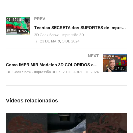
▶
http://bit.ly/Cursos3DGS
=================================
PREV
Produtos de impressão 3D super baratos:
Técnica SECRETA dos SUPORTES de Impressão 3D que NÃO DEIXAM MARCAS!
▶
http://bit.ly/ListaProdutos3D
07:45
3D Geek Show - Impressão 3D
23 DE MARÇO DE 2024
Acesse:
▶
http://www.3dgeekshow.com.br
NEXT
Como IMPRIMIR Modelos 3D COLORIDOS com ORCA SLICER!
Redes sociais (Instagram, Facebook e Twitter):
17:15
3D Geek Show - Impressão 3D
20 DE ABRIL DE 2024
▶ @3DGeekShow
Grupo no facebook
▶
https://goo.gl/eXceJj
Vídeos relacionados
Contato:
▶
murilo@3DGeekShow.com.br