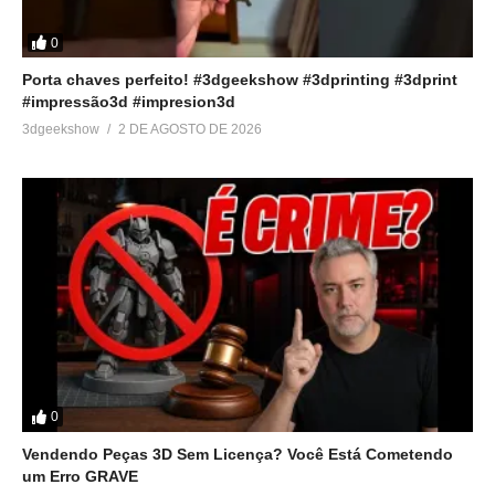
0
Porta chaves perfeito! #3dgeekshow #3dprinting #3dprint
#impressão3d #impresion3d
3dgeekshow
2 DE AGOSTO DE 2026
0
Vendendo Peças 3D Sem Licença? Você Está Cometendo
um Erro GRAVE