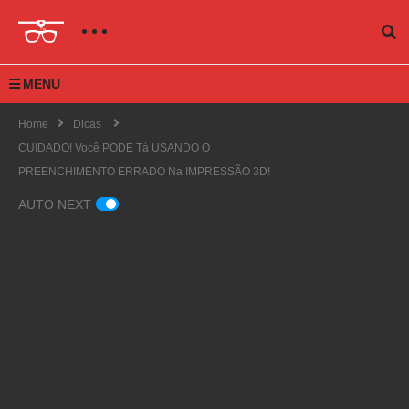
MENU
Home
Dicas
CUIDADO! Você PODE Tá USANDO O
PREENCHIMENTO ERRADO Na IMPRESSÃO 3D!
AUTO NEXT