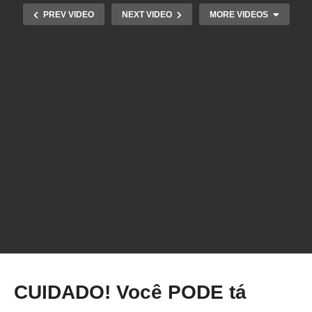
PREV VIDEO
NEXT VIDEO
MORE VIDEOS
Como imprimir pontas PERFEITAS na
IMPRESSÃO 3D!
CUIDADO! Você PODE tá