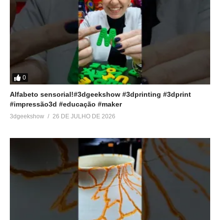
0
Alfabeto sensorial!#3dgeekshow #3dprinting #3dprint
#impressão3d #educação #maker
3dgeekshow
26 DE JULHO DE 2026