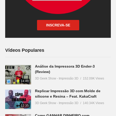
INSCREVA-SE
Vídeos Populares
Análise da Impressora 3D Ender-3
(Review)
3D Geek Show - Impressão 3D
152.09K Views
14:49
Replicar Impressão 3D com Molde de
silicone e Resina – Feat. KakaCraft
3D Geek Show - Impressão 3D
140.34K Views
12:35
Como GANHAR DINHEIRO com