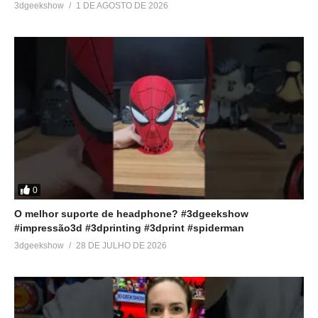
3dgeekshow
1 DE AGOSTO DE 2026
0
O melhor suporte de headphone? #3dgeekshow
#impressão3d #3dprinting #3dprint #spiderman
3dgeekshow
28 DE JULHO DE 2026