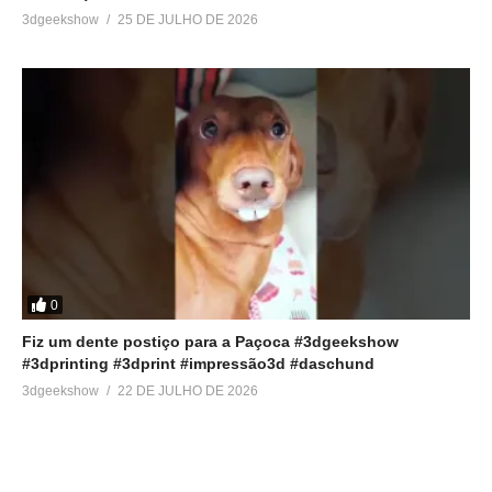
3dgeekshow
25 DE JULHO DE 2026
0
Fiz um dente postiço para a Paçoca #3dgeekshow
#3dprinting #3dprint #impressão3d #daschund
3dgeekshow
22 DE JULHO DE 2026