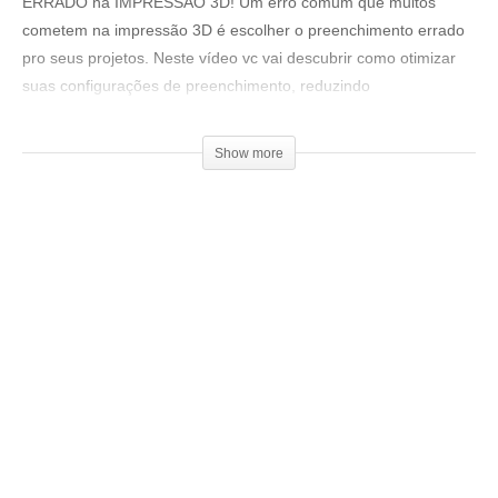
ERRADO na IMPRESSÃO 3D! Um erro comum que muitos
cometem na impressão 3D é escolher o preenchimento errado
pro seus projetos. Neste vídeo vc vai descubrir como otimizar
suas configurações de preenchimento, reduzindo
significativamente o tempo de impressão sem sacrificar a
qualidade.
Show more
Loja 3DPrime:
▶www.3dprime.com.br
Cupom: 3DGeekShow
Venha fazer parte do nosso clube exclusivo de membros:
▶
http://bit.ly/SejaMembro3DGS
Conheça nossa loja:
▶
https://3dgeekstore.com.br/
Cursos indicados pelo 3DGeekShow